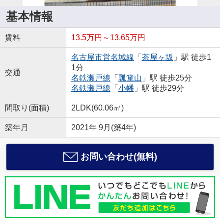
基本情報
賃料
13.5万円～13.65万円
名古屋市営名城線
「
茶屋ヶ坂
」駅 徒歩1
1分
交通
名鉄瀬戸線
「
瓢箪山
」駅 徒歩25分
名鉄瀬戸線
「
小幡
」駅 徒歩29分
間取り(面積)
2LDK(60.06㎡)
築年月
2021年 9月(築4年)
お問い合わせ(無料)