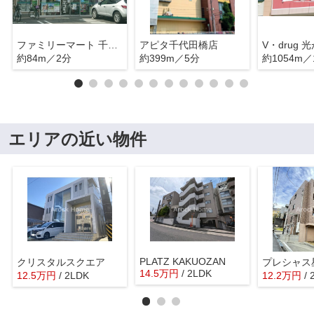
ファミリーマート 千種汁谷店
アピタ千代田橋店
V・drug 
約84m／2分
約399m／5分
約1054m／
エリアの近い物件
PLATZ KAKUOZAN
クリスタルスクエア
プレシャス
14.5
万
円
/ 2LDK
12.5
万
円
/ 2LDK
12.2
万
円
/