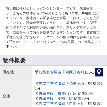
買い物に便利なショッピングセンター「アピタ千代田橋店」
が、こちらの物件から399mのところにあります。共用部には
エレベータ・敷地内ごみ置き場などが揃っており、とても充実
しています。設備が充実してうれしい、築浅物件です。2駅利
用可能でとても利便性の高い物件です。造りとデザインに関し
て、自信をもって情報を提供できるマンションです。名古屋市
千種区で過ごすならアロックホームの扱う物件を参考にしてみ
て下さい。052-228-7321からいつでも物件探しのご連絡をして
下さい。
物件概要
所在地
愛知県
名古屋市千種区
汁谷町
105-1
名古屋市営名城線
「
茶屋ヶ坂
」駅 徒歩1
1分
名鉄瀬戸線
「
瓢箪山
」駅 徒歩25分
交通
名鉄瀬戸線
「
小幡
」駅 徒歩29分
名古屋市営名城線
「
自由ヶ丘
」駅 徒歩2