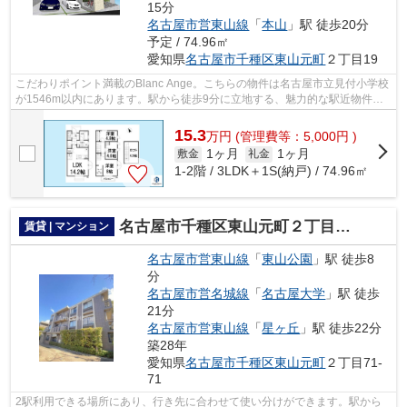
15分
名古屋市営東山線
「
本山
」駅 徒歩20分
予定 / 74.96㎡
愛知県
名古屋市千種区
東山元町
２丁目19
こだわりポイント満載のBlanc Ange。こちらの物件は名古屋市立見付小学校
が1546m以内にあります。駅から徒歩9分に立地する、魅力的な駅近物件で
す。2駅利用できる場所にあり、アクセス...
15.3
万
円
(管理費等：5,000円 )
1ヶ月
1ヶ月
敷金
礼金
1-2階 / 3LDK＋1S(納戸) / 74.96㎡
名古屋市千種区東山元町２丁目のマンション
賃貸 | マンション
名古屋市営東山線
「
東山公園
」駅 徒歩8
分
名古屋市営名城線
「
名古屋大学
」駅 徒歩
21分
名古屋市営東山線
「
星ヶ丘
」駅 徒歩22分
築28年
愛知県
名古屋市千種区
東山元町
２丁目71-
71
2駅利用できる場所にあり、行き先に合わせて使い分けができます。駅から