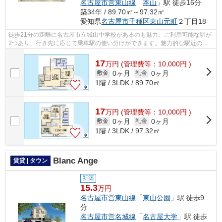
名古屋市営東山線
「
本山
」駅 徒歩16分
築34年 / 89.70㎡～97.32㎡
愛知県
名古屋市千種区
東山元町
２丁目18
徒歩21分の距離に名古屋市立城山中学校があるのも魅力。ご利用可能な駅が
2つあり、行き先に応じて乗車駅の使い分けができます。魅力的な駅近の物
件で、駅まで徒歩8分です。あると使い...
17
万
円
(管理費等：10,000円 )
0ヶ月
0ヶ月
敷金
礼金
1階 / 3LDK / 89.70㎡
17
万
円
(管理費等：10,000円 )
0ヶ月
0ヶ月
敷金
礼金
1階 / 3LDK / 97.32㎡
Blanc Ange
賃貸 | タウン
新築
15.3
万円
名古屋市営東山線
「
東山公園
」駅 徒歩9
分
名古屋市営名城線
「
名古屋大学
」駅 徒歩