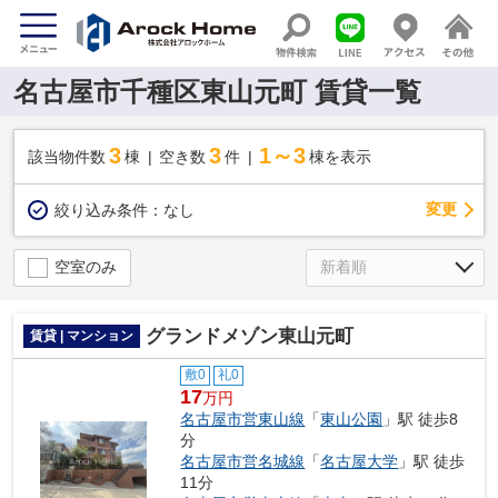
名古屋市千種区東山元町 賃貸一覧
3
3
1～3
該当物件数
棟
空き数
件
棟を表示
変更
絞り込み条件：
なし
空室のみ
グランドメゾン東山元町
賃貸 | マンション
敷0
礼0
17
万円
名古屋市営東山線
「
東山公園
」駅 徒歩8
分
名古屋市営名城線
「
名古屋大学
」駅 徒歩
11分