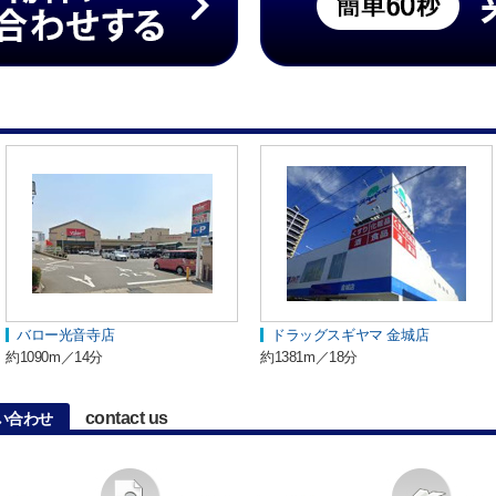
バロー光音寺店
ドラッグスギヤマ 金城店
約1090m／14分
約1381m／18分
contact us
い合わせ