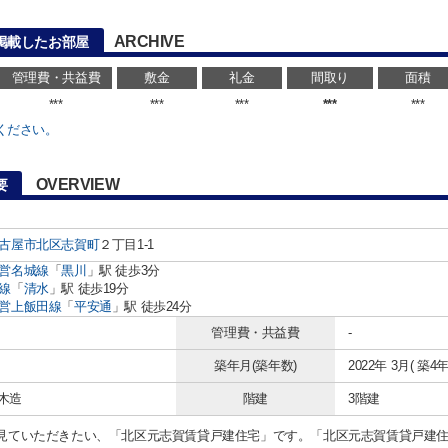
ARCHIVE
掲載したお部屋
管理費・共益費
敷金
礼金
間取り
面積
***
***
***
***
***
ください。
OVERVIEW
要
古屋市北区
志賀町
２丁目1-1
営名城線
「
黒川
」駅 徒歩3分
線
「
清水
」駅 徒歩19分
営上飯田線
「
平安通
」駅 徒歩24分
管理費・共益費
-
築年月(築年数)
2022年 3月( 築4年
 木造
階建
3階建
見ていただきたい、「北区元志賀賃貸戸建住宅」です。「北区元志賀賃貸戸建