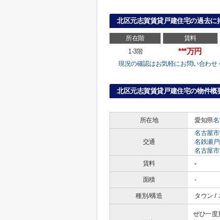
北区元志賀賃貸戸建住宅の過去に
所在階
賃料
***万円
1-3階
現況の確認はお気軽にお問い合わせ
北区元志賀賃貸戸建住宅の物件概
所在地
愛知県
名
名古屋市
交通
名鉄瀬戸
名古屋市
賃料
-
面積
-
種別/構造
タウン /
ぜひ一度