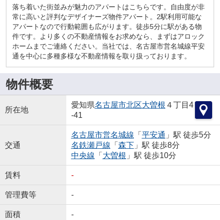
落ち着いた街並みが魅力のアパートはこちらです。自由度が非
常に高いと評判なデザイナーズ物件アパート。2駅利用可能な
アパートなので行動範囲も広がります。徒歩5分に駅がある物
件です。より多くの不動産情報をお求めなら、まずはアロック
ホームまでご連絡ください。当社では、名古屋市営名城線平安
通を中心に多種多様な不動産情報を取り扱っております。
物件概要
愛知県
名古屋市北区
大曽根
４丁目4
所在地
-41
名古屋市営名城線
「
平安通
」駅 徒歩5分
交通
名鉄瀬戸線
「
森下
」駅 徒歩8分
中央線
「
大曽根
」駅 徒歩10分
賃料
-
管理費等
-
面積
-