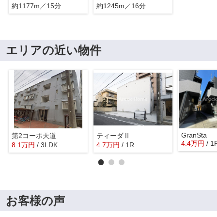
約1177m／15分
約1245m／16分
エリアの近い物件
GranSta
第2コーポ天道
ティーダⅡ
4.4
万
円
/ 1
8.1
万
円
/ 3LDK
4.7
万
円
/ 1R
お客様の声