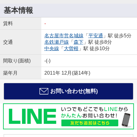
基本情報
賃料
-
名古屋市営名城線
「
平安通
」駅 徒歩5分
交通
名鉄瀬戸線
「
森下
」駅 徒歩8分
中央線
「
大曽根
」駅 徒歩10分
間取り(面積)
-(-)
築年月
2011年 12月(築14年)
お問い合わせ(無料)