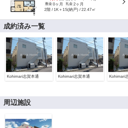
0ヶ月
2ヶ月
敷金
礼金
2階
1K＋1S(納戸)
22.47㎡
成約済み一覧
Kohimari志賀本通
Kohimari志賀本通
Kohimar
周辺施設