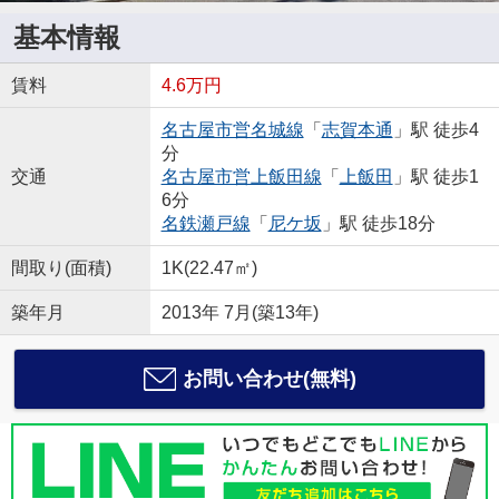
基本情報
賃料
4.6万円
名古屋市営名城線
「
志賀本通
」駅 徒歩4
分
交通
名古屋市営上飯田線
「
上飯田
」駅 徒歩1
6分
名鉄瀬戸線
「
尼ケ坂
」駅 徒歩18分
間取り(面積)
1K(22.47㎡)
築年月
2013年 7月(築13年)
お問い合わせ(無料)