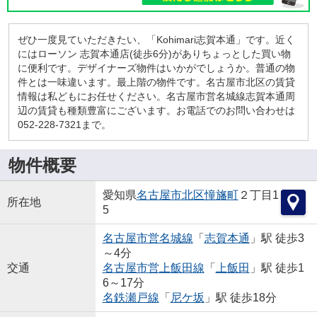
ぜひ一度見ていただきたい、「Kohimari志賀本通」です。近く
にはローソン 志賀本通店(徒歩6分)がありちょっとした買い物
に便利です。デザイナーズ物件はいかがでしょうか。普通の物
件とは一味違います。最上階の物件です。名古屋市北区の賃貸
情報は私どもにお任せください。名古屋市営名城線志賀本通周
辺の賃貸も種類豊富にございます。お電話でのお問い合わせは
052-228-7321まで。
物件概要
愛知県
名古屋市北区
憧旛町
２丁目1
所在地
5
名古屋市営名城線
「
志賀本通
」駅 徒歩3
～4分
交通
名古屋市営上飯田線
「
上飯田
」駅 徒歩1
6～17分
名鉄瀬戸線
「
尼ケ坂
」駅 徒歩18分