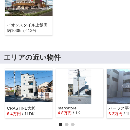
イオンスタイル上飯田
約1038m／13分
エリアの近い物件
marcatore
CRASTINE大杉
ハーフス平
4.8
万
円
/ 1K
6.4
万
円
/ 1LDK
6.2
万
円
/ 1