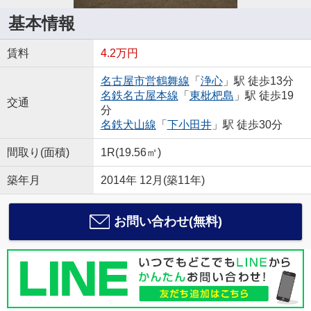
基本情報
賃料
4.2万円
名古屋市営鶴舞線
「
浄心
」駅 徒歩13分
名鉄名古屋本線
「
東枇杷島
」駅 徒歩19
交通
分
名鉄犬山線
「
下小田井
」駅 徒歩30分
間取り(面積)
1R(19.56㎡)
築年月
2014年 12月(築11年)
お問い合わせ(無料)