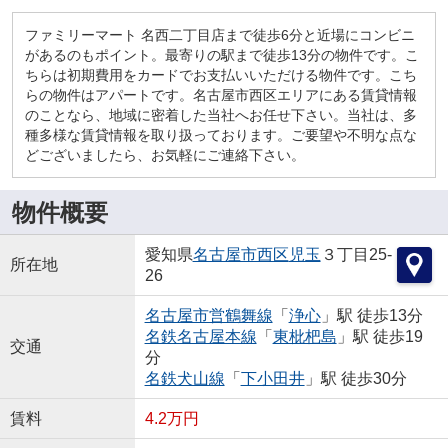
ファミリーマート 名西二丁目店まで徒歩6分と近場にコンビニ
があるのもポイント。最寄りの駅まで徒歩13分の物件です。こ
ちらは初期費用をカードでお支払いいただける物件です。こち
らの物件はアパートです。名古屋市西区エリアにある賃貸情報
のことなら、地域に密着した当社へお任せ下さい。当社は、多
種多様な賃貸情報を取り扱っております。ご要望や不明な点な
どございましたら、お気軽にご連絡下さい。
物件概要
愛知県
名古屋市西区
児玉
３丁目25-
所在地
26
名古屋市営鶴舞線
「
浄心
」駅 徒歩13分
名鉄名古屋本線
「
東枇杷島
」駅 徒歩19
交通
分
名鉄犬山線
「
下小田井
」駅 徒歩30分
賃料
4.2万円