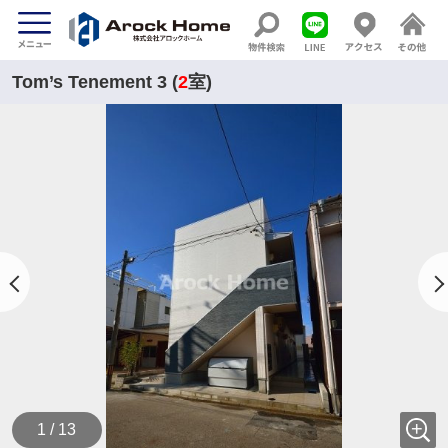
Tom’s Tenement 3 (
2
室)
1 / 13