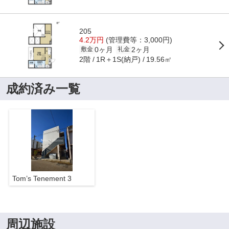
205
4.2万円
(管理費等：3,000円)
0ヶ月
2ヶ月
敷金
礼金
2階
1R＋1S(納戸)
19.56㎡
成約済み一覧
Tom’s Tenement 3
周辺施設