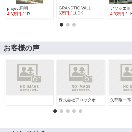
GRANDTIC WILL
project円明
アソシエⅢ
6
万
円
/ 1LDK
4.6
万
円
/ 1R
4.3
万
円
/ 1
お客様の声
株式会社アロックホーム
矢部陽一郎