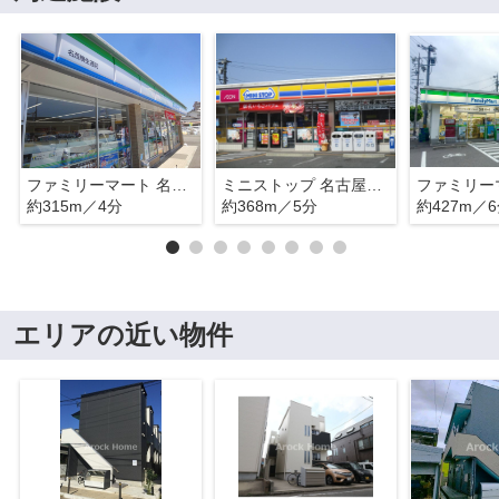
ファミリーマート 名西康生通店
ミニストップ 名古屋康生通店
約315m／4分
約368m／5分
約427m／
エリアの近い物件