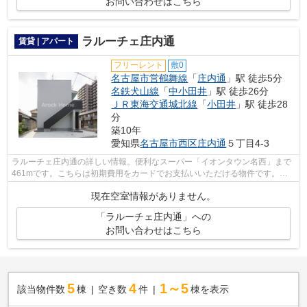
お問い合わせはこちら
ラルーチェ庄内通
賃貸 | アパート
フリーレント
敷0
名古屋市営鶴舞線
「
庄内通
」駅 徒歩5分
名鉄犬山線
「
中小田井
」駅 徒歩26分
ＪＲ東海交通城北線
「
小田井
」駅 徒歩28
分
築10年
愛知県
名古屋市西区
庄内通
５丁目4-3
ラルーチェ庄内通の詳しい情報。便利なスーパー「イオンタウン名西」まで
461mです。こちらは初期費用をカードでお支払いいただける物件です。物
件の周辺に2駅あるので移動範囲も広がり...
現在空室情報がありません。
「ラルーチェ庄内通」への
お問い合わせはこちら
5
4
1～5
該当物件数
棟
空き数
件
棟を表示