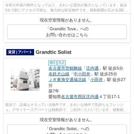
令和元年築の物件となっており、きれいな室内が魅力となっています。徒歩
5分で駅にアクセス可能な、魅力的な駅近物件です。移動範囲が広がる2駅利
用可能な物件です。デザイナーズアパ...
現在空室情報がありません。
「Grandtic Tove」への
お問い合わせはこちら
Grandtic Solist
賃貸 | アパート
敷0
礼0
名古屋市営鶴舞線
「
庄内通
」駅 徒歩5分
名鉄犬山線
「
中小田井
」駅 徒歩25分
ＪＲ東海交通城北線
「
小田井
」駅 徒歩27
分
築7年
愛知県
名古屋市西区
庄内通
４丁目17-1
築浅で、設備もそろっている物件です。きれいな物件で気持ちもフレッシ
ュ。デザイナーズアパートは独創的で、ご好評いただいています。移動範囲
が広がる2駅利用可能な物件です。徒歩5...
現在空室情報がありません。
「Grandtic Solist」への