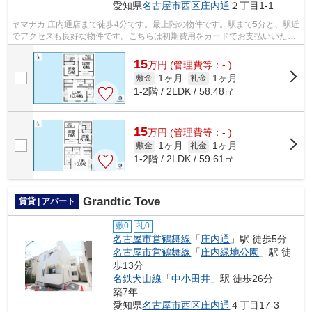
愛知県
名古屋市西区
庄内通
２丁目1-1
ヤマナカ 庄内通店まで徒歩4分です。最上階の物件です。駅まで5分と、駅近
でアクセスも良好な物件です。こちらは初期費用をカードでお支払いいただ
ける物件なので、支払い手続きの手間...
15
万
円
(管理費等：- )
1ヶ月
1ヶ月
敷金
礼金
1-2階 / 2LDK / 58.48㎡
15
万
円
(管理費等：- )
1ヶ月
1ヶ月
敷金
礼金
1-2階 / 2LDK / 59.61㎡
Grandtic Tove
賃貸 | アパート
敷0
礼0
名古屋市営鶴舞線
「
庄内通
」駅 徒歩5分
名古屋市営鶴舞線
「
庄内緑地公園
」駅 徒
歩13分
名鉄犬山線
「
中小田井
」駅 徒歩26分
築7年
愛知県
名古屋市西区
庄内通
４丁目17-3