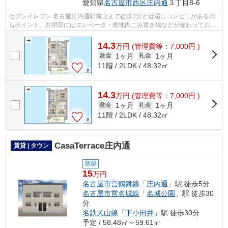
愛知県
名古屋市西区
庄内通
３丁目8-6
セブンイレブン 名古屋庄内通駅前店まで徒歩3分と近場にコンビニがあるの
もポイント。共用部にはエレベータ・敷地内ごみ置き場などが備わっており
とても充実しています。11階建ての物...
14.3
万
円
(管理費等：7,000円 )
1ヶ月
1ヶ月
敷金
礼金
11階 / 2LDK / 48.32㎡
14.3
万
円
(管理費等：7,000円 )
1ヶ月
1ヶ月
敷金
礼金
11階 / 2LDK / 48.32㎡
CasaTerrace庄内通
賃貸 | タウン
新築
15
万円
名古屋市営鶴舞線
「
庄内通
」駅 徒歩5分
名古屋市営名城線
「
名城公園
」駅 徒歩30
分
名鉄犬山線
「
下小田井
」駅 徒歩30分
予定 / 58.48㎡～59.61㎡