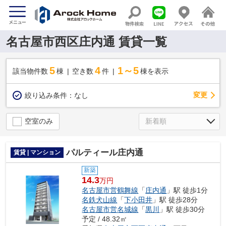
名古屋市西区庄内通 賃貸一覧
5
4
1～5
該当物件数
棟
空き数
件
棟を表示
変更
絞り込み条件：
なし
空室のみ
パルティール庄内通
賃貸 | マンション
新築
14.3
万円
名古屋市営鶴舞線
「
庄内通
」駅 徒歩1分
名鉄犬山線
「
下小田井
」駅 徒歩28分
名古屋市営名城線
「
黒川
」駅 徒歩30分
予定 / 48.32㎡