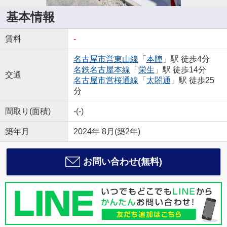
基本情報
賃料
-
名古屋市営東山線
「
本陣
」駅 徒歩4分
名鉄名古屋本線
「
栄生
」駅 徒歩14分
交通
名古屋市営桜通線
「
太閤通
」駅 徒歩25
分
間取り(面積)
-(-)
築年月
2024年 8月(築2年)
お問い合わせ(無料)