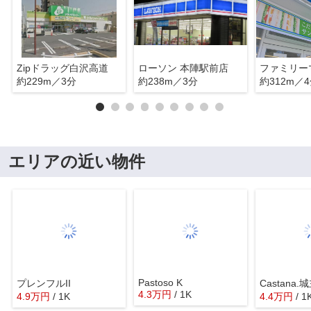
Zipドラッグ白沢高道
ローソン 本陣駅前店
約229m／3分
約238m／3分
約312m／
エリアの近い物件
Pastoso K
プレンフルII
Castana.
4.3
万
円
/ 1K
4.9
万
円
/ 1K
4.4
万
円
/ 1