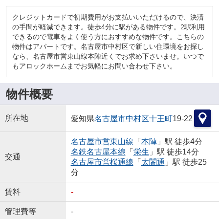
クレジットカードで初期費用がお支払いいただけるので、決済
の手間が軽減できます。徒歩4分に駅がある物件です。2駅利用
できるので電車をよく使う方におすすめな物件です。こちらの
物件はアパートです。名古屋市中村区で新しい住環境をお探し
なら、名古屋市営東山線本陣近くでお求め下さいませ。いつで
もアロックホームまでお気軽にお問い合わせ下さい。
物件概要
所在地
愛知県
名古屋市中村区
十王町
19-22
名古屋市営東山線
「
本陣
」駅 徒歩4分
名鉄名古屋本線
「
栄生
」駅 徒歩14分
交通
名古屋市営桜通線
「
太閤通
」駅 徒歩25
分
賃料
-
管理費等
-