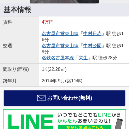
基本情報
賃料
4万円
名古屋市営東山線
「
中村日赤
」駅 徒歩1
6分
交通
名古屋市営東山線
「
中村公園
」駅 徒歩1
9分
名鉄名古屋本線
「
栄生
」駅 徒歩28分
間取り(面積)
1K(22.28㎡)
築年月
2014年 9月(築11年)
お問い合わせ(無料)