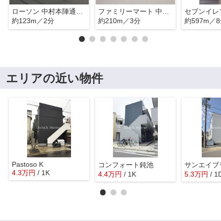
ローソン 中村本陣通五丁目店
ファミリーマート 中村公園北口店
約123m／2分
約210m／3分
約597m／
エリアの近い物件
Pastoso K
コンフォート鈍池
サンエイブ
4.3
万
円
/ 1K
4.4
万
円
/ 1K
5.3
万
円
/ 1