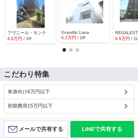
Grandtic Lana
アヴニール・モンテ
REGALES
5.2
万
円
/ 1R
4.6
万
円
/ 1R
6.5
万
円
/ 1
こだわり特集
単身向け6万円以下
初期費用15万円以下
メールで共有する
LINEで共有する