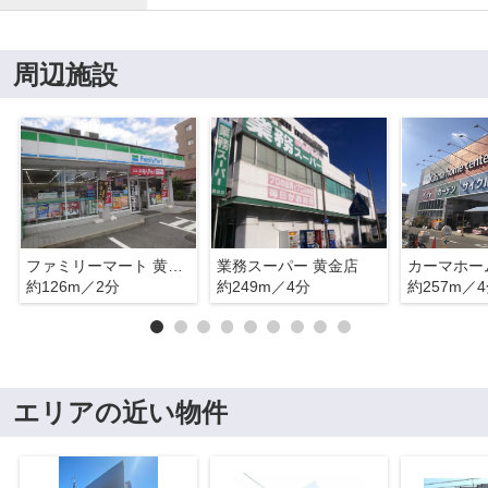
周辺施設
ファミリーマート 黄金通四丁目店
業務スーパー 黄金店
約126m／2分
約249m／4分
約257m／
エリアの近い物件