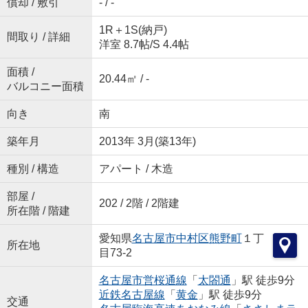
償却 / 敷引
- / -
1R＋1S(納戸)
間取り / 詳細
洋室 8.7帖
/
S 4.4帖
面積 /
20.44㎡ / -
バルコニー面積
向き
南
築年月
2013年 3月(築13年)
種別 / 構造
アパート / 木造
部屋 /
202 / 2階 / 2階建
所在階 / 階建
愛知県
名古屋市中村区
熊野町
１丁
所在地
目73-2
名古屋市営桜通線
「
太閤通
」駅 徒歩9分
近鉄名古屋線
「
黄金
」駅 徒歩9分
交通