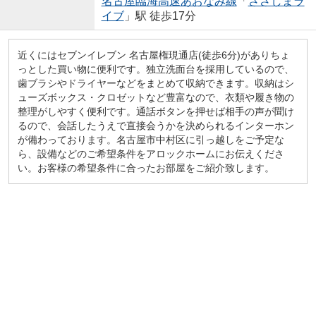
名古屋臨海高速あおなみ線
「
ささしまラ
イブ
」駅 徒歩17分
近くにはセブンイレブン 名古屋権現通店(徒歩6分)がありちょ
っとした買い物に便利です。独立洗面台を採用しているので、
歯ブラシやドライヤーなどをまとめて収納できます。収納はシ
ューズボックス・クロゼットなど豊富なので、衣類や履き物の
整理がしやすく便利です。通話ボタンを押せば相手の声が聞け
るので、会話したうえで直接会うかを決められるインターホン
が備わっております。名古屋市中村区に引っ越しをご予定な
ら、設備などのご希望条件をアロックホームにお伝えくださ
い。お客様の希望条件に合ったお部屋をご紹介致します。