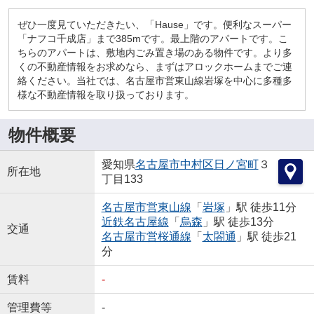
ぜひ一度見ていただきたい、「Hause」です。便利なスーパー
「ナフコ千成店」まで385mです。最上階のアパートです。こ
ちらのアパートは、敷地内ごみ置き場のある物件です。より多
くの不動産情報をお求めなら、まずはアロックホームまでご連
絡ください。当社では、名古屋市営東山線岩塚を中心に多種多
様な不動産情報を取り扱っております。
物件概要
愛知県
名古屋市中村区
日ノ宮町
３
所在地
丁目133
名古屋市営東山線
「
岩塚
」駅 徒歩11分
近鉄名古屋線
「
烏森
」駅 徒歩13分
交通
名古屋市営桜通線
「
太閤通
」駅 徒歩21
分
賃料
-
管理費等
-