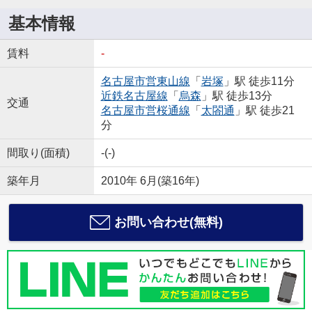
基本情報
賃料
-
名古屋市営東山線
「
岩塚
」駅 徒歩11分
近鉄名古屋線
「
烏森
」駅 徒歩13分
交通
名古屋市営桜通線
「
太閤通
」駅 徒歩21
分
間取り(面積)
-(-)
築年月
2010年 6月(築16年)
お問い合わせ(無料)