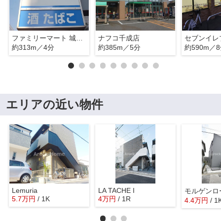
ファミリーマート 城西病院前店
ナフコ千成店
約313m／4分
約385m／5分
約590m／
エリアの近い物件
Lemuria
LA TACHE I
モルゲンロ
5.7
万
円
/ 1K
4
万
円
/ 1R
4.4
万
円
/ 1