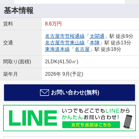
基本情報
賃料
8.6万円
名古屋市営桜通線
「
太閤通
」駅 徒歩9分
交通
名古屋市営東山線
「
本陣
」駅 徒歩13分
東海道本線
「
名古屋
」駅 徒歩18分
間取り(面積)
2LDK(41.50㎡)
築年月
2026年 9月(予定)
お問い合わせ(無料)