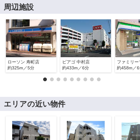
周辺施設
ローソン 寿町店
ピアゴ 中村店
約325m／5分
約433m／6分
約458m／
エリアの近い物件