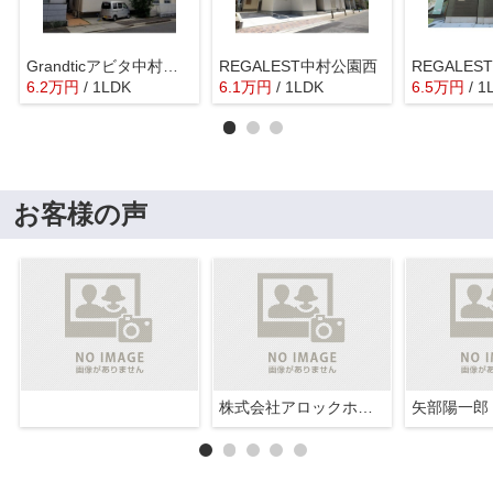
Grandticアビタ中村公園
REGALEST中村公園西
REGALES
6.2
万
円
/ 1LDK
6.1
万
円
/ 1LDK
6.5
万
円
/ 1
お客様の声
株式会社アロックホーム
矢部陽一郎