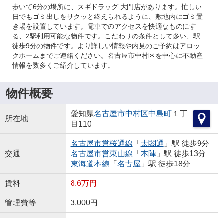
歩いて6分の場所に、スギドラッグ 大門店があります。忙しい
日でもゴミ出しをサクッと終えられるように、敷地内にゴミ置
き場を設置しています。電車でのアクセスを快適なものにす
る、2駅利用可能な物件です。こだわりの条件として多い、駅
徒歩9分の物件です。より詳しい情報や内見のご予約はアロッ
クホームまでご連絡ください。名古屋市中村区を中心に不動産
情報を数多くご紹介しています。
物件概要
愛知県
名古屋市中村区
中島町
１丁
所在地
目110
名古屋市営桜通線
「
太閤通
」駅 徒歩9分
交通
名古屋市営東山線
「
本陣
」駅 徒歩13分
東海道本線
「
名古屋
」駅 徒歩18分
賃料
8.6万円
管理費等
3,000円