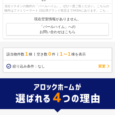
当社イチオシの物件の「パールハイム」。ぜひ一度ご覧ください。こちらの
物件はファミリーマート 日比津グランド前店まで443mにあります。こちら
は初期費用をカードでお支払いいただけ...
現在空室情報がありません。
「パールハイム」への
お問い合わせはこちら
1
0
1～1
該当物件数
棟
空き数
件
棟を表示
変更
絞り込み条件：
なし