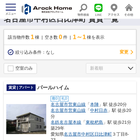
名古屋市中村区日比津町 賃貸一覧
1
0
1～1
該当物件数
棟
空き数
件
棟を表示
変更
絞り込み条件：
なし
空室のみ
パールハイム
賃貸 | アパート
敷0
礼0
名古屋市営東山線
「
本陣
」駅 徒歩20分
名古屋市営東山線
「
中村日赤
」駅 徒歩20
分
名鉄名古屋本線
「
東枇杷島
」駅 徒歩21分
築29年
愛知県
名古屋市中村区
日比津町
３丁目8-
23