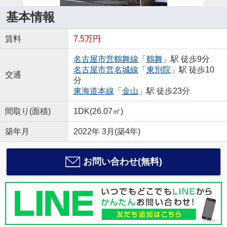
基本情報
賃料
7.5万円
名古屋市営鶴舞線
「
鶴舞
」駅 徒歩9分
名古屋市営名城線
「
東別院
」駅 徒歩10
交通
分
東海道本線
「
金山
」駅 徒歩23分
間取り(面積)
1DK(26.07㎡)
築年月
2022年 3月(築4年)
お問い合わせ(無料)