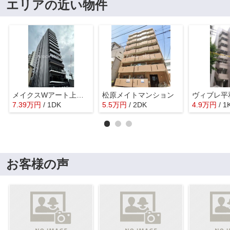
エリアの近い物件
メイクスWアート上前津V
松原メイトマンション
ヴィブレ平
7.39
万
円
/ 1DK
5.5
万
円
/ 2DK
4.9
万
円
/ 1
お客様の声