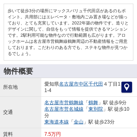
歩いて徒歩3分の場所にマックスバリュ千代田店があるのもポ
イント。共用部にはエレベータ・敷地内ごみ置き場などが揃っ
ており、とても充実しています。2022年築の物件です。造りと
デザインに関して、自信をもって情報を提供できるマンション
です。2駅利用可能な物件なので行動範囲も広がります。アロ
ックホームは名古屋市営鶴舞線鶴舞周辺の不動産情報をご用意
しております。こだわりのある方でも、ステキな物件が見つか
るでしょう。
物件概要
愛知県
名古屋市中区
千代田
４丁目1
所在地
1-4
名古屋市営鶴舞線
「
鶴舞
」駅 徒歩9分
名古屋市営名城線
「
東別院
」駅 徒歩10
交通
分
東海道本線
「
金山
」駅 徒歩23分
賃料
7.5万円