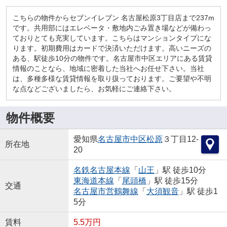
こちらの物件からセブンイレブン 名古屋松原3丁目店まで237m
です。共用部にはエレベータ・敷地内ごみ置き場などが備わっ
ておりとても充実しています。こちらはマンションタイプにな
ります。初期費用はカードで決済いただけます。高いニーズの
ある、駅徒歩10分の物件です。名古屋市中区エリアにある賃貸
情報のことなら、地域に密着した当社へお任せ下さい。当社
は、多種多様な賃貸情報を取り扱っております。ご要望や不明
な点などございましたら、お気軽にご連絡下さい。
物件概要
愛知県
名古屋市中区
松原
３丁目12-
所在地
20
名鉄名古屋本線
「
山王
」駅 徒歩10分
東海道本線
「
尾頭橋
」駅 徒歩15分
交通
名古屋市営鶴舞線
「
大須観音
」駅 徒歩1
5分
賃料
5.5万円