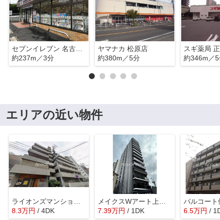
セブンイレブン 名古屋松原3丁目店
ヤマナカ 松原店
スギ薬局 
約237m／3分
約380m／5分
約346m／
エリアの近い物件
ライオンズマンション鶴舞
メイクスWアート上前津V
パルコート
8.3
万
円
/ 4DK
7.39
万
円
/ 1DK
6.5
万
円
/ 1