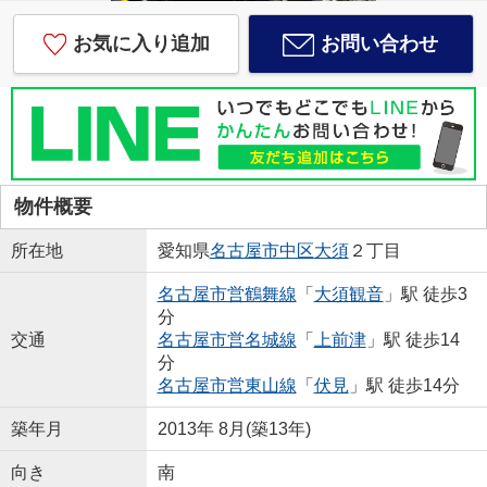
お気に入り追加
お問い合わせ
物件概要
所在地
愛知県
名古屋市中区
大須
２丁目
名古屋市営鶴舞線
「
大須観音
」駅 徒歩3
分
交通
名古屋市営名城線
「
上前津
」駅 徒歩14
分
名古屋市営東山線
「
伏見
」駅 徒歩14分
築年月
2013年 8月(築13年)
向き
南