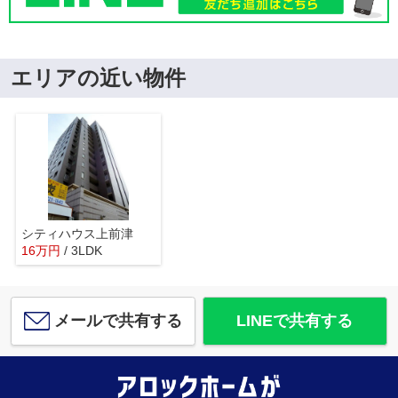
エリアの近い物件
シティハウス上前津
16
万
円
/ 3LDK
メールで共有する
LINEで共有する