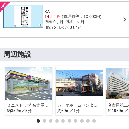
8A
14.3万円
(管理費等：10,000円)
0ヶ月
1ヶ月
敷金
礼金
8階
60.04㎡
2LDK
周辺施設
ミニストップ 名古屋山花町店
カーマホームセンター 川原店
名古屋第二
約352m／5分
約69m／1分
約1980m／