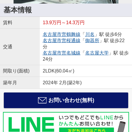
基本情報
賃料
13.9万円～14.3万円
名古屋市営鶴舞線
「
川名
」駅 徒歩6分
名古屋市営桜通線
「
御器所
」駅 徒歩22
交通
分
名古屋市営名城線
「
名古屋大学
」駅 徒歩
24分
間取り(面積)
2LDK(60.04㎡)
築年月
2024年 2月(築2年)
お問い合わせ(無料)