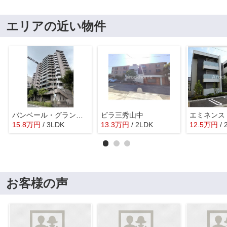
エリアの近い物件
バンベール・グラン山手 弐番館
ビラ三秀山中
エミネンス
15.8
万
円
/ 3LDK
13.3
万
円
/ 2LDK
12.5
万
円
/
お客様の声