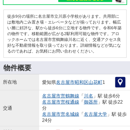
徒歩9分の場所に名古屋市立川原小学校があります。共用部に
は敷地内ごみ置き場・エレベータなどが揃っております。幅広
い層に好評な、駅から徒歩6分に立地する物件です。令和6年築
の物件です。移動範囲が広がる2駅利用可能な物件です。アロ
ックホームでは名古屋市営鶴舞線川名に近く、交通アクセス良
好な不動産情報を取り扱っております。詳細情報などが気にな
るのであれば、お気軽にお問い合わせください。
物件概要
所在地
愛知県
名古屋市昭和区
山花町
1
名古屋市営鶴舞線
「
川名
」駅 徒歩6分
名古屋市営桜通線
「
御器所
」駅 徒歩22
交通
分
名古屋市営名城線
「
名古屋大学
」駅 徒歩
24分