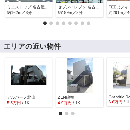
ミニストップ 名古屋福江町店
セブンイレブン 名古屋福江3丁目店
約162m／3分
約189m／3分
約291m／
エリアの近い物件
Grandtic R
アルバーノ北山
ZEN鶴舞
6.6
万
円
/ 1
5.5
万
円
/ 1K
4.9
万
円
/ 1K