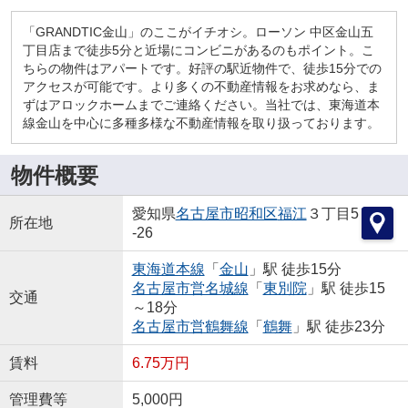
「GRANDTIC金山」のここがイチオシ。ローソン 中区金山五
丁目店まで徒歩5分と近場にコンビニがあるのもポイント。こ
ちらの物件はアパートです。好評の駅近物件で、徒歩15分での
アクセスが可能です。より多くの不動産情報をお求めなら、ま
ずはアロックホームまでご連絡ください。当社では、東海道本
線金山を中心に多種多様な不動産情報を取り扱っております。
物件概要
愛知県
名古屋市昭和区
福江
３丁目5
所在地
-26
東海道本線
「
金山
」駅 徒歩15分
名古屋市営名城線
「
東別院
」駅 徒歩15
交通
～18分
名古屋市営鶴舞線
「
鶴舞
」駅 徒歩23分
賃料
6.75万円
管理費等
5,000円