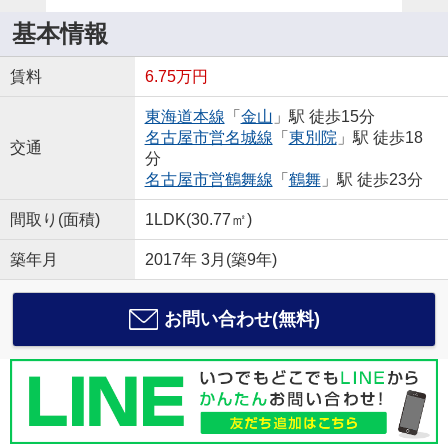
基本情報
賃料
6.75万円
東海道本線
「
金山
」駅 徒歩15分
名古屋市営名城線
「
東別院
」駅 徒歩18
交通
分
名古屋市営鶴舞線
「
鶴舞
」駅 徒歩23分
間取り(面積)
1LDK(30.77㎡)
築年月
2017年 3月(築9年)
お問い合わせ(無料)