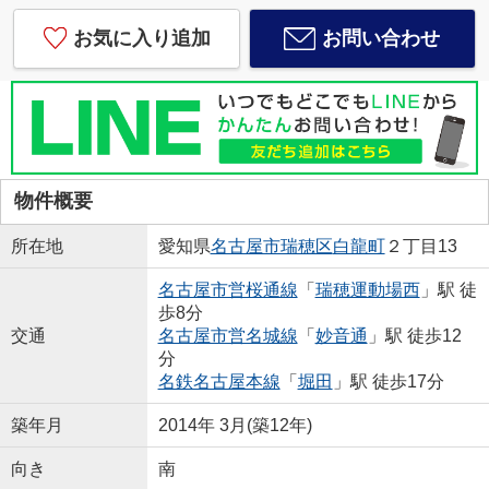
お気に入り追加
お問い合わせ
物件概要
所在地
愛知県
名古屋市瑞穂区
白龍町
２丁目13
名古屋市営桜通線
「
瑞穂運動場西
」駅 徒
歩8分
交通
名古屋市営名城線
「
妙音通
」駅 徒歩12
分
名鉄名古屋本線
「
堀田
」駅 徒歩17分
築年月
2014年 3月(築12年)
向き
南