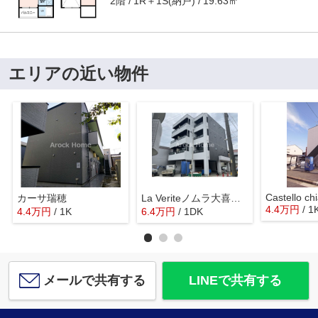
2階
1R＋1S(納戸)
19.63㎡
エリアの近い物件
Castello ch
カーサ瑞穂
La Veriteノムラ大喜新町
4.4
万
円
/ 1
4.4
万
円
/ 1K
6.4
万
円
/ 1DK
メールで共有する
LINEで共有する