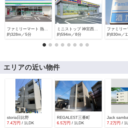
ファミリーマート 熱田白鳥3丁目店
ミニストップ 神宮西駅前店
約328m／5分
約594m／8分
約830m／1
エリアの近い物件
storia日比野
REGALEST三番町
Jack samb
7.4
万
円
/ 1LDK
6.5
万
円
/ 1LDK
7.2
万
円
/ 1