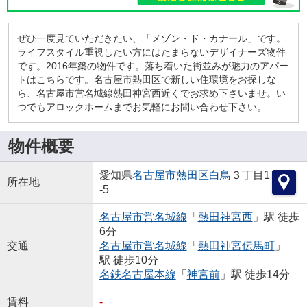
ぜひ一度見ていただきたい、「メゾン・ド・カナール」です。
ライフスタイル重視したい方にはたまらないデザイナーズ物件
です。2016年築の物件です。落ち着いた街並みが魅力のアパー
トはこちらです。名古屋市熱田区で新しい住環境をお探しな
ら、名古屋市営名城線熱田神宮西近くでお求め下さいませ。い
つでもアロックホームまでお気軽にお問い合わせ下さい。
物件概要
愛知県
名古屋市熱田区
白鳥
３丁目1
所在地
-5
名古屋市営名城線
「
熱田神宮西
」駅 徒歩
6分
交通
名古屋市営名城線
「
熱田神宮伝馬町
」
駅 徒歩10分
名鉄名古屋本線
「
神宮前
」駅 徒歩14分
賃料
-