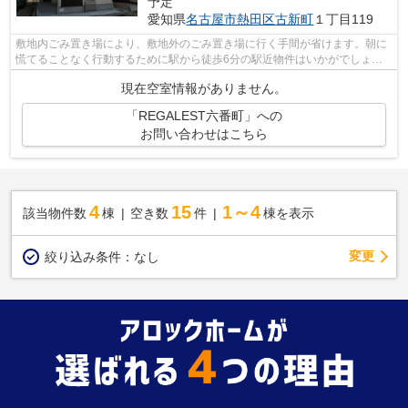
予定
愛知県
名古屋市熱田区
古新町
１丁目119
敷地内ごみ置き場により、敷地外のごみ置き場に行く手間が省けます。朝に
慌てることなく行動するために駅から徒歩6分の駅近物件はいかがでしょう
か。2駅利用可能の物件です。初期費用...
現在空室情報がありません。
「REGALEST六番町」への
お問い合わせはこちら
4
15
1～4
該当物件数
棟
空き数
件
棟を表示
変更
絞り込み条件：
なし