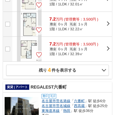
1階 / 1LDK / 32.01㎡
7.2
万
円
(管理費等：3,500円 )
0ヶ月
1ヶ月
敷金
礼金
1階 / 1LDK / 32.22㎡
7.2
万
円
(管理費等：3,500円 )
0ヶ月
1ヶ月
敷金
礼金
1階 / 1LDK / 32.39㎡
4
残り
件を表示する
REGALEST六番町
賃貸 | アパート
敷0
礼0
名古屋市営名港線
「
六番町
」駅 徒歩6分
名古屋市営名城線
「
西高蔵
」駅 徒歩25分
東海道本線
「
熱田
」駅 徒歩36分