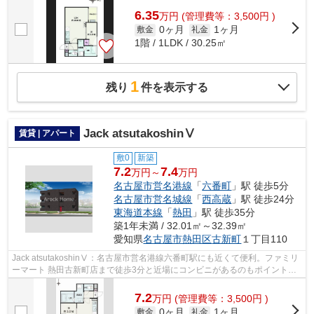
6.35
万
円
(管理費等：3,500円 )
0ヶ月
1ヶ月
敷金
礼金
1階 / 1LDK / 30.25㎡
1
残り
件を表示する
Jack atsutakoshinⅤ
賃貸 | アパート
敷0
新築
7.2
7.4
万円～
万円
名古屋市営名港線
「
六番町
」駅 徒歩5分
名古屋市営名城線
「
西高蔵
」駅 徒歩24分
東海道本線
「
熱田
」駅 徒歩35分
築1年未満 / 32.01㎡～32.39㎡
愛知県
名古屋市熱田区
古新町
１丁目110
Jack atsutakoshinⅤ：名古屋市営名港線六番町駅にも近くて便利。ファミリ
ーマート 熱田古新町店まで徒歩3分と近場にコンビニがあるのもポイント。
2026年に建設された物件です。徒歩5分...
7.2
万
円
(管理費等：3,500円 )
0ヶ月
1ヶ月
敷金
礼金