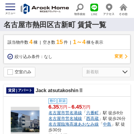
名古屋市熱田区古新町 賃貸一覧
4
15
1～4
該当物件数
棟
空き数
件
棟を表示
変更
絞り込み条件：
なし
空室のみ
Jack atsutakoshinⅡ
賃貸 | アパート
敷0
新築
6.35
6.45
万円～
万円
名古屋市営名港線
「
六番町
」駅 徒歩8分
名古屋市営名城線
「
西高蔵
」駅 徒歩26分
名古屋臨海高速あおなみ線
「
中島
」駅 徒
歩30分