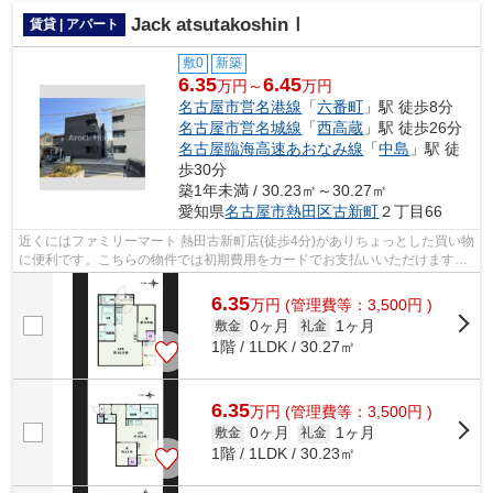
Jack atsutakoshinⅠ
賃貸 | アパート
敷0
新築
6.35
6.45
万円～
万円
名古屋市営名港線
「
六番町
」駅 徒歩8分
名古屋市営名城線
「
西高蔵
」駅 徒歩26分
名古屋臨海高速あおなみ線
「
中島
」駅 徒
歩30分
築1年未満 / 30.23㎡～30.27㎡
愛知県
名古屋市熱田区
古新町
２丁目66
近くにはファミリーマート 熱田古新町店(徒歩4分)がありちょっとした買い物
に便利です。こちらの物件では初期費用をカードでお支払いいただけます。
敷地内ごみ置き場は、ごみを捨てる...
6.35
万
円
(管理費等：3,500円 )
0ヶ月
1ヶ月
敷金
礼金
1階 / 1LDK / 30.27㎡
6.35
万
円
(管理費等：3,500円 )
0ヶ月
1ヶ月
敷金
礼金
1階 / 1LDK / 30.23㎡