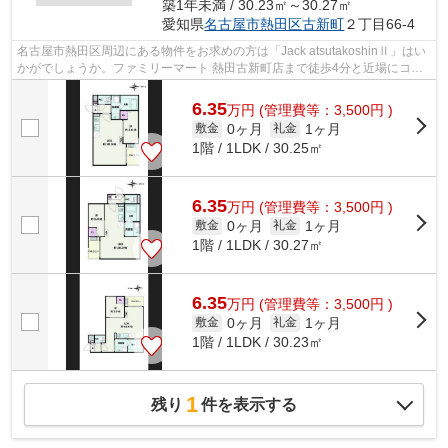
築1年未満 / 30.23㎡～30.27㎡
愛知県
名古屋市熱田区
古新町
２丁目66-4
名古屋市熱田区周辺にある物件をお求めの方は「Jack atsutakoshinⅡ」はい
かがでしょうか。ファミリーマート 熱田古新町店まで徒歩4分と近場にコン
ビニがあるのもポイント。こちらの物...
6.35
万
円
(管理費等：3,500円 )
0ヶ月
1ヶ月
敷金
礼金
1階 / 1LDK / 30.25㎡
6.35
万
円
(管理費等：3,500円 )
0ヶ月
1ヶ月
敷金
礼金
1階 / 1LDK / 30.27㎡
6.35
万
円
(管理費等：3,500円 )
0ヶ月
1ヶ月
敷金
礼金
1階 / 1LDK / 30.23㎡
1
残り
件を表示する