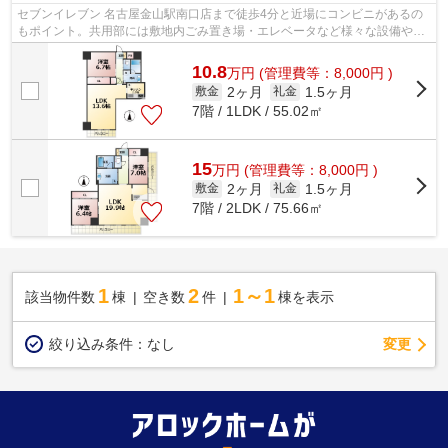
セブンイレブン 名古屋金山駅南口店まで徒歩4分と近場にコンビニがあるの
もポイント。共用部には敷地内ごみ置き場・エレベータなど様々な設備やサ
ービスが揃っているので便利です。こ...
10.8
万
円
(管理費等：8,000円 )
2ヶ月
1.5ヶ月
敷金
礼金
7階 / 1LDK / 55.02㎡
15
万
円
(管理費等：8,000円 )
2ヶ月
1.5ヶ月
敷金
礼金
7階 / 2LDK / 75.66㎡
1
2
1～1
該当物件数
棟
空き数
件
棟を表示
変更
絞り込み条件：
なし