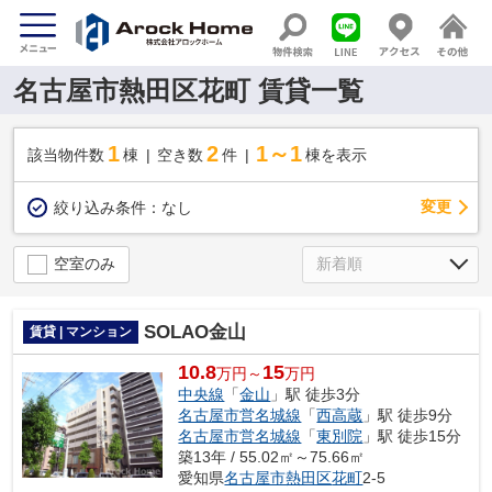
名古屋市熱田区花町 賃貸一覧
1
2
1～1
該当物件数
棟
空き数
件
棟を表示
変更
絞り込み条件：
なし
空室のみ
SOLAO金山
賃貸 | マンション
10.8
15
万円～
万円
中央線
「
金山
」駅 徒歩3分
名古屋市営名城線
「
西高蔵
」駅 徒歩9分
名古屋市営名城線
「
東別院
」駅 徒歩15分
築13年 / 55.02㎡～75.66㎡
愛知県
名古屋市熱田区
花町
2-5