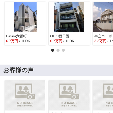
Patina六番町
OHKI西日置
牛立コーポ
6.7
万
円
/ 1LDK
6.7
万
円
/ 1LDK
3.3
万
円
/ 1
お客様の声