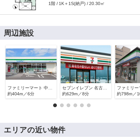
1階
1K＋1S(納戸)
20.30㎡
周辺施設
ファミリーマート 中川松葉町店
セブンイレブン 名古屋松葉町1丁目店
約404m／6分
約629m／8分
約798m／1
エリアの近い物件