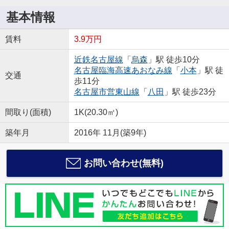
基本情報
賃料
3.9万円
近鉄名古屋線
「
烏森
」駅 徒歩10分
名古屋臨海高速あおなみ線
「
小本
」駅 徒
交通
歩11分
名古屋市営東山線
「
八田
」駅 徒歩23分
間取り(面積)
1K(20.30㎡)
築年月
2016年 11月(築9年)
お問い合わせ(無料)