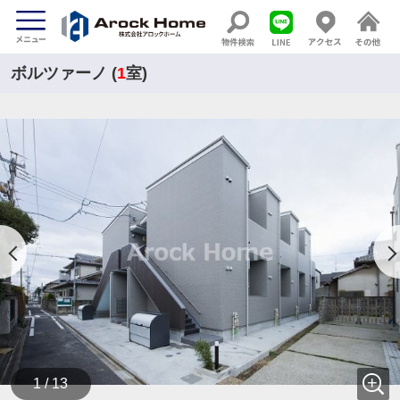
ボルツァーノ (
1
室)
1 / 13