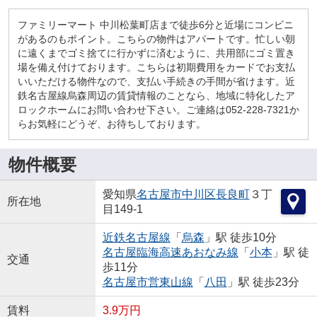
ファミリーマート 中川松葉町店まで徒歩6分と近場にコンビニ
があるのもポイント。こちらの物件はアパートです。忙しい朝
に遠くまでゴミ捨てに行かずに済むように、共用部にゴミ置き
場を備え付けております。こちらは初期費用をカードでお支払
いいただける物件なので、支払い手続きの手間が省けます。近
鉄名古屋線烏森周辺の賃貸情報のことなら、地域に特化したア
ロックホームにお問い合わせ下さい。ご連絡は052-228-7321か
らお気軽にどうぞ、お待ちしております。
物件概要
愛知県
名古屋市中川区
長良町
３丁
所在地
目149-1
近鉄名古屋線
「
烏森
」駅 徒歩10分
名古屋臨海高速あおなみ線
「
小本
」駅 徒
交通
歩11分
名古屋市営東山線
「
八田
」駅 徒歩23分
賃料
3.9万円