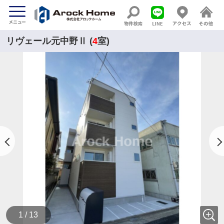
リヴェール元中野Ⅱ (
4
室)
1 / 13