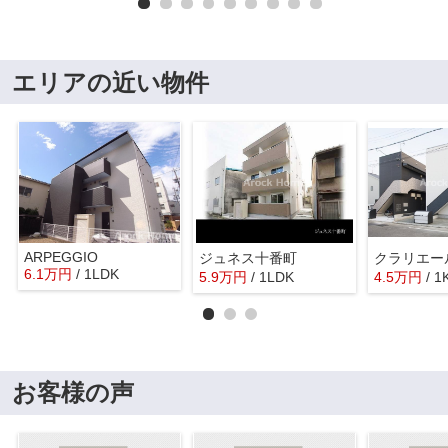
エリアの近い物件
ARPEGGIO
ジュネス十番町
クラリエー
6.1
万
円
/ 1LDK
5.9
万
円
/ 1LDK
4.5
万
円
/ 1
お客様の声