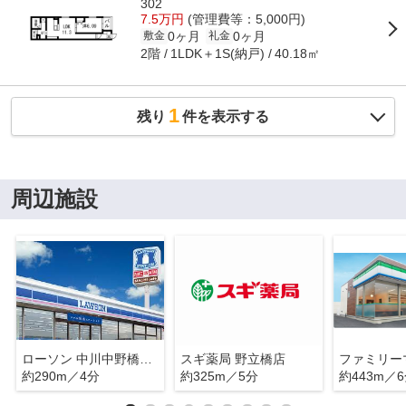
302
7.5万円
(管理費等：5,000円)
0ヶ月
0ヶ月
敷金
礼金
2階
1LDK＋1S(納戸)
40.18㎡
1
残り
件を表示する
周辺施設
ローソン 中川中野橋東店
スギ薬局 野立橋店
約290m／4分
約325m／5分
約443m／