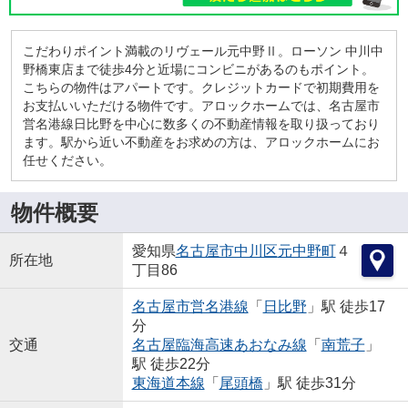
こだわりポイント満載のリヴェール元中野Ⅱ。ローソン 中川中
野橋東店まで徒歩4分と近場にコンビニがあるのもポイント。
こちらの物件はアパートです。クレジットカードで初期費用を
お支払いいただける物件です。アロックホームでは、名古屋市
営名港線日比野を中心に数多くの不動産情報を取り扱っており
ます。駅から近い不動産をお求めの方は、アロックホームにお
任せください。
物件概要
愛知県
名古屋市中川区
元中野町
４
所在地
丁目86
名古屋市営名港線
「
日比野
」駅 徒歩17
分
交通
名古屋臨海高速あおなみ線
「
南荒子
」
駅 徒歩22分
東海道本線
「
尾頭橋
」駅 徒歩31分