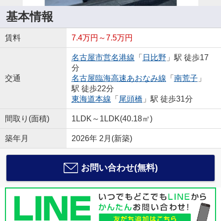
基本情報
賃料
7.4万円～7.5万円
名古屋市営名港線
「
日比野
」駅 徒歩17
分
交通
名古屋臨海高速あおなみ線
「
南荒子
」
駅 徒歩22分
東海道本線
「
尾頭橋
」駅 徒歩31分
間取り(面積)
1LDK～1LDK(40.18㎡)
築年月
2026年 2月(新築)
お問い合わせ(無料)