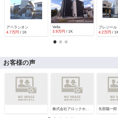
Vella
アペラシオン
プレジール
3.9
万
円
/ 1K
4.7
万
円
/ 1K
4.2
万
円
/ 1
お客様の声
株式会社アロックホーム
矢部陽一郎