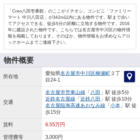
「Creo八田壱番館」のここがイチオシ。コンビニ「ファミリー
マート 中川八田店」が342m以内にある物件です。駅まで歩い
てアクセスできる、徒歩5分の距離に立地する物件です。2016
年に建設された物件です。こちらでは名古屋市中川区の物件情
報を掲載しております。そのほか、物件情報をお求めならアロ
ックホームまでご連絡下さい。
物件概要
愛知県
名古屋市中川区
柳瀬町
２丁
所在地
目24-1
名古屋市営東山線
「
八田
」駅 徒歩5分
近鉄名古屋線
「
近鉄八田
」駅 徒歩10分
交通
名古屋臨海高速あおなみ線
「
小本
」駅 徒
歩15分
賃料
6.55万円
管理費等
3,000円