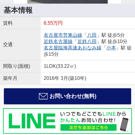
基本情報
賃料
6.55万円
名古屋市営東山線
「
八田
」駅 徒歩5分
近鉄名古屋線
「
近鉄八田
」駅 徒歩10分
交通
名古屋臨海高速あおなみ線
「
小本
」駅 徒
歩15分
間取り(面積)
1LDK(33.22㎡)
築年月
2016年 3月(築10年)
お問い合わせ(無料)