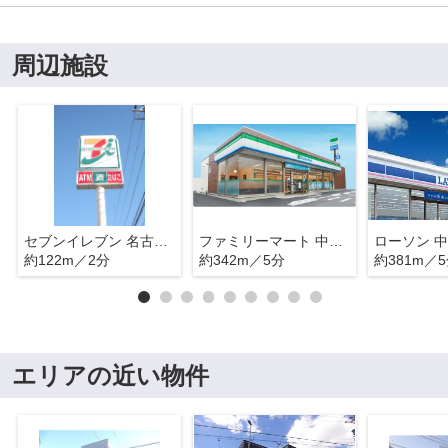
周辺施設
セブンイレブン 名古屋柳瀬町1丁目店
ファミリーマート 中川八田店
約122m／2分
約342m／5分
約381m／
エリアの近い物件