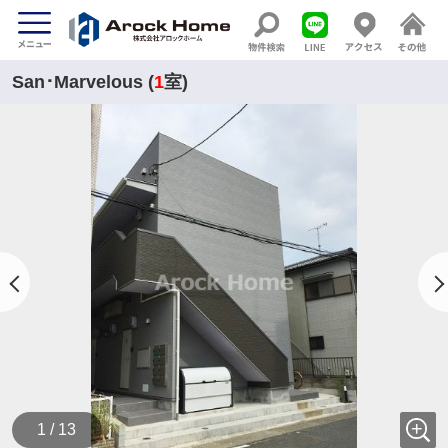
San･Marvelous (
1
室)
1 / 13