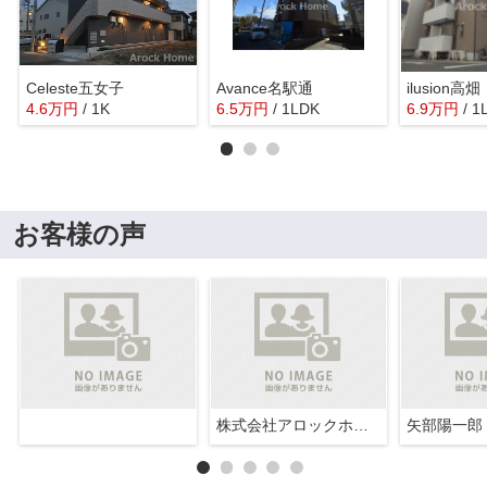
Celeste五女子
Avance名駅通
ilusion高畑
4.6
万
円
/ 1K
6.5
万
円
/ 1LDK
6.9
万
円
/ 1
お客様の声
株式会社アロックホーム
矢部陽一郎