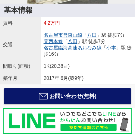
基本情報
賃料
4.2万円
名古屋市営東山線
「
八田
」駅 徒歩7分
関西本線
「
八田
」駅 徒歩7分
交通
名古屋臨海高速あおなみ線
「
小本
」駅 徒
歩16分
間取り(面積)
1K(20.38㎡)
築年月
2017年 6月(築9年)
お問い合わせ(無料)