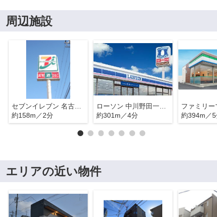
周辺施設
セブンイレブン 名古屋柳瀬町1丁目店
ローソン 中川野田一丁目店
約158m／2分
約301m／4分
約394m／
エリアの近い物件