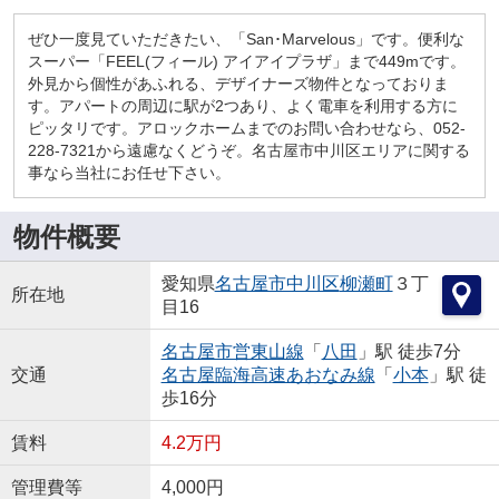
ぜひ一度見ていただきたい、「San･Marvelous」です。便利な
スーパー「FEEL(フィール) アイアイプラザ」まで449mです。
外見から個性があふれる、デザイナーズ物件となっておりま
す。アパートの周辺に駅が2つあり、よく電車を利用する方に
ピッタリです。アロックホームまでのお問い合わせなら、052-
228-7321から遠慮なくどうぞ。名古屋市中川区エリアに関する
事なら当社にお任せ下さい。
物件概要
愛知県
名古屋市中川区
柳瀬町
３丁
所在地
目16
名古屋市営東山線
「
八田
」駅 徒歩7分
交通
名古屋臨海高速あおなみ線
「
小本
」駅 徒
歩16分
賃料
4.2万円
管理費等
4,000円