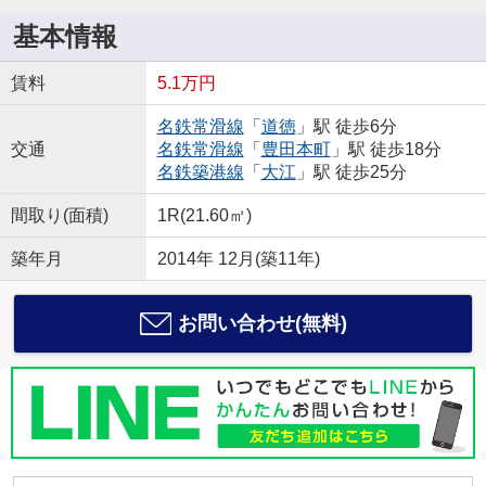
基本情報
賃料
5.1万円
名鉄常滑線
「
道徳
」駅 徒歩6分
交通
名鉄常滑線
「
豊田本町
」駅 徒歩18分
名鉄築港線
「
大江
」駅 徒歩25分
間取り(面積)
1R(21.60㎡)
築年月
2014年 12月(築11年)
お問い合わせ(無料)