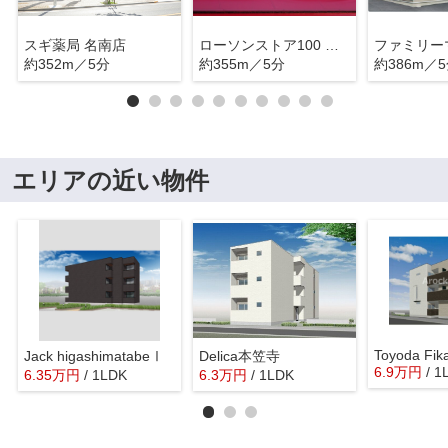
スギ薬局 名南店
ローソンストア100 南区道徳新町店
約352m／5分
約355m／5分
約386m／
エリアの近い物件
Toyoda Fik
Jack higashimatabeⅠ
Delica本笠寺
6.9
万
円
/ 1
6.35
万
円
/ 1LDK
6.3
万
円
/ 1LDK