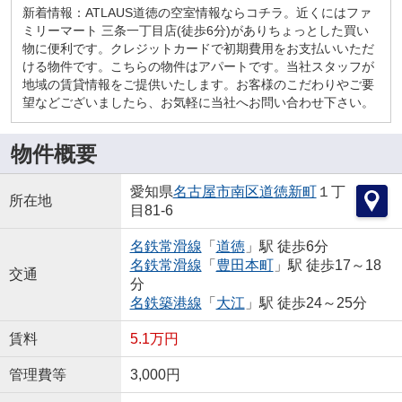
新着情報：ATLAUS道徳の空室情報ならコチラ。近くにはファ
ミリーマート 三条一丁目店(徒歩6分)がありちょっとした買い
物に便利です。クレジットカードで初期費用をお支払いいただ
ける物件です。こちらの物件はアパートです。当社スタッフが
地域の賃貸情報をご提供いたします。お客様のこだわりやご要
望などございましたら、お気軽に当社へお問い合わせ下さい。
物件概要
愛知県
名古屋市南区
道徳新町
１丁
所在地
目81-6
名鉄常滑線
「
道徳
」駅 徒歩6分
名鉄常滑線
「
豊田本町
」駅 徒歩17～18
交通
分
名鉄築港線
「
大江
」駅 徒歩24～25分
賃料
5.1万円
管理費等
3,000円