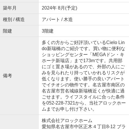
築年月
2024年 8月(予定)
種別 / 構造
アパート / 木造
階建
3階建
多くの方からご好評頂いているCielo Lin
do新瑞橋のご紹介です。買い物に便利な
ショッピングセンター「MEGAドン・キ
ホーテ新瑞店」まで173mです。共用部
にゴミ置き場があるので、外部の人にご
みを見られたり持っていかれるリスクが
備考
低くなります。使い勝手の良いアパート
でイチオシの物件です。名古屋市南区の
名古屋市営名城線新瑞橋近くが快適に過
ごせます。ライフスタイルに合った条件
を052-228-7321から、当社アロックホー
ムまでお申し付け下さい。
株式会社アロックホーム
愛知県名古屋市中区正木４丁目8-12 ブラ