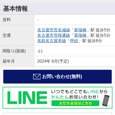
基本情報
賃料
-
名古屋市営名城線
「
新瑞橋
」駅 徒歩5分
交通
名古屋市営桜通線
「
新瑞橋
」駅 徒歩5分
名鉄名古屋本線
「
呼続
」駅 徒歩8分
間取り(面積)
-(-)
築年月
2024年 8月(予定)
お問い合わせ(無料)