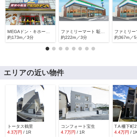
MEGAドン・キホーテ新瑞店
ファミリーマート 駈上店
約173m／3分
約222m／3分
約367m／
エリアの近い物件
トータス鶴里
コンフォート宝生
T.A 柵下町
4.3
万
円
/ 1R
4.7
万
円
/ 1R
4.4
万
円
/ 1