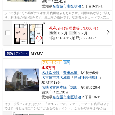
築8年 / 22.41㎡
愛知県
名古屋市南区
明治
１丁目9-19-1
歩いて徒歩5分の場所にスギ薬局 内田橋店もあります。利用可能な駅が2駅あ
り、利便性の高い物件です。最上階の物件です。初期費用をカードでお支払
いいただけるので、カードで決済した...
4.4
万
円
(管理費等：3,000円 )
0ヶ月
2ヶ月
敷金
礼金
2階 / 1R＋1S(納戸) / 22.41㎡
MYUV
賃貸 | アパート
フリーレント
敷0
4.3
万円
名鉄常滑線
「
豊田本町
」駅 徒歩8分
名古屋市営名城線
「
熱田神宮伝馬町
」
駅 徒歩19分
名鉄名古屋本線
「
堀田
」駅 徒歩28分
築16年 / 21.30㎡
愛知県
名古屋市南区
明治
２丁目18-19
ぜひ一度見ていただきたい、「MYUV」です。ファミリーマート 内田橋店ま
で徒歩5分と近場にコンビニがあるのもポイント。こちらの物件は2駅が近く
にあり便利です。駅から徒歩8分に立地...