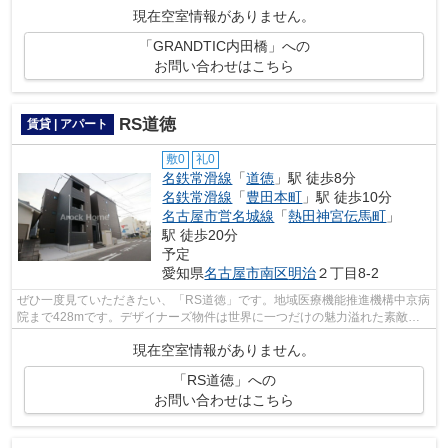
充実の設備が整っています。アクセスの...
現在空室情報がありません。
「GRANDTIC内田橋」への
お問い合わせはこちら
RS道徳
賃貸 | アパート
敷0
礼0
名鉄常滑線
「
道徳
」駅 徒歩8分
名鉄常滑線
「
豊田本町
」駅 徒歩10分
名古屋市営名城線
「
熱田神宮伝馬町
」
駅 徒歩20分
予定
愛知県
名古屋市南区
明治
２丁目8-2
ぜひ一度見ていただきたい、「RS道徳」です。地域医療機能推進機構中京病
院まで428mです。デザイナーズ物件は世界に一つだけの魅力溢れた素敵な
アパートです。周辺に駅が2つあるので電...
現在空室情報がありません。
「RS道徳」への
お問い合わせはこちら