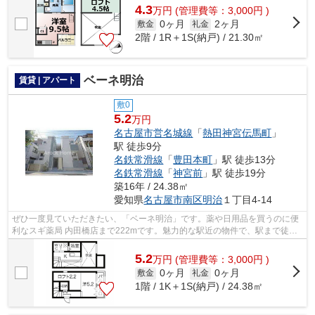
4.3
万
円
(管理費等：3,000円 )
0ヶ月
2ヶ月
敷金
礼金
2階 / 1R＋1S(納戸) / 21.30㎡
ベーネ明治
賃貸 | アパート
敷0
5.2
万円
名古屋市営名城線
「
熱田神宮伝馬町
」
駅 徒歩9分
名鉄常滑線
「
豊田本町
」駅 徒歩13分
名鉄常滑線
「
神宮前
」駅 徒歩19分
築16年 / 24.38㎡
愛知県
名古屋市南区
明治
１丁目4-14
ぜひ一度見ていただきたい、「ベーネ明治」です。薬や日用品を買うのに便
利なスギ薬局 内田橋店まで222mです。魅力的な駅近の物件で、駅まで徒歩9
分です。2駅利用可能な物件で移動範囲...
5.2
万
円
(管理費等：3,000円 )
0ヶ月
0ヶ月
敷金
礼金
1階 / 1K＋1S(納戸) / 24.38㎡