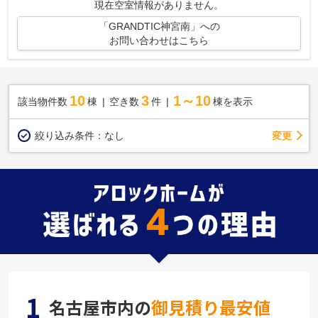
現在空室情報がありません。
「GRANDTIC神宮南」への
お問い合わせはこちら
10
3
1～10
該当物件数
棟
空き数
件
棟を表示
変更
絞り込み条件：
なし
1
名古屋市内の
御見積り最安値