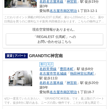
名鉄名古屋本線
「
神宮前
」駅 徒歩19分
築3年
愛知県
名古屋市南区
明治
１丁目3-12-1
こだわりポイント満載のREGALEST 伝馬町。家から155mのところに、薬や
日用品を買うのに便利なスギ薬局 内田橋店があります。こちらの物件はアパ
ートです。内装もきれいな一押しの築浅...
現在空室情報がありません。
「REGALEST 伝馬町」への
お問い合わせはこちら
GRANDTIC神宮南
賃貸 | アパート
敷0
礼0
名鉄常滑線
「
豊田本町
」駅 徒歩8分
名古屋市営名城線
「
熱田神宮伝馬町
」
駅 徒歩11分
名鉄名古屋本線
「
神宮前
」駅 徒歩20分
築9年
愛知県
名古屋市南区
明治
１丁目18-7
ぜひ一度見ていただきたい、「GRANDTIC神宮南」です。最上階のアパート
です。徒歩8分に駅のある、ニーズの高い物件です。こだわり派も満足でき
るデザイナーズアパートです。より詳しい...