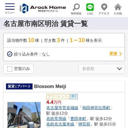
名古屋市南区明治 賃貸一覧
10
3
1～10
該当物件数
棟
空き数
件
棟を表示
変更
絞り込み条件：
なし
空室のみ
Blossom Meiji
賃貸 | アパート
フリーレント
敷0
4.4
万円
名古屋市営名城線
「
熱田神宮伝馬町
」
駅 徒歩12分
名鉄常滑線
「
豊田本町
」駅 徒歩12分
名鉄名古屋本線
「
神宮前
」駅 徒歩21分