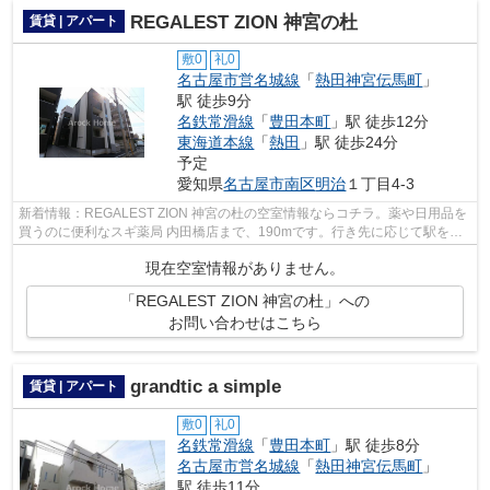
REGALEST ZION 神宮の杜
賃貸 | アパート
敷0
礼0
名古屋市営名城線
「
熱田神宮伝馬町
」
駅 徒歩9分
名鉄常滑線
「
豊田本町
」駅 徒歩12分
東海道本線
「
熱田
」駅 徒歩24分
予定
愛知県
名古屋市南区
明治
１丁目4-3
新着情報：REGALEST ZION 神宮の杜の空室情報ならコチラ。薬や日用品を
買うのに便利なスギ薬局 内田橋店まで、190mです。行き先に応じて駅を選
べる2駅利用可能なアパートです。こちら...
現在空室情報がありません。
「REGALEST ZION 神宮の杜」への
お問い合わせはこちら
grandtic a simple
賃貸 | アパート
敷0
礼0
名鉄常滑線
「
豊田本町
」駅 徒歩8分
名古屋市営名城線
「
熱田神宮伝馬町
」
駅 徒歩11分