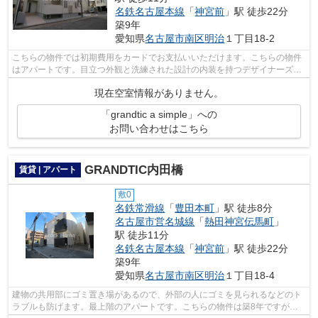
名鉄名古屋本線
「
神宮前
」駅 徒歩22分
築9年
愛知県
名古屋市南区
明治
１丁目18-2
こちらの物件では初期費用をカードでお支払いいただけます。こちらの物件
はアパートです。目立つ外観と洗練された設計の内装を持つデザイナーズ。
築8年のイチオシ物件はこちらです。名...
現在空室情報がありません。
「grandtic a simple」への
お問い合わせはこちら
GRANDTIC内田橋
賃貸 | アパート
敷0
名鉄常滑線
「
豊田本町
」駅 徒歩8分
名古屋市営名城線
「
熱田神宮伝馬町
」
駅 徒歩11分
名鉄名古屋本線
「
神宮前
」駅 徒歩22分
築9年
愛知県
名古屋市南区
明治
１丁目18-4
建物の共用部にゴミ置き場があるので、外部の人にゴミを見られるなどのト
ラブルも防げます。最上階のアパートです。こちらの物件は築8年ですが、