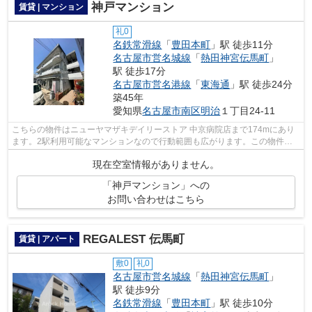
神戸マンション
賃貸 | マンション
礼0
名鉄常滑線
「
豊田本町
」駅 徒歩11分
名古屋市営名城線
「
熱田神宮伝馬町
」
駅 徒歩17分
名古屋市営名港線
「
東海通
」駅 徒歩24分
築45年
愛知県
名古屋市南区
明治
１丁目24-11
こちらの物件はニューヤマザキデイリーストア 中京病院店まで174mにあり
ます。2駅利用可能なマンションなので行動範囲も広がります。この物件
は、駅まで徒歩11分に立地しています。こ...
現在空室情報がありません。
「神戸マンション」への
お問い合わせはこちら
REGALEST 伝馬町
賃貸 | アパート
敷0
礼0
名古屋市営名城線
「
熱田神宮伝馬町
」
駅 徒歩9分
名鉄常滑線
「
豊田本町
」駅 徒歩10分