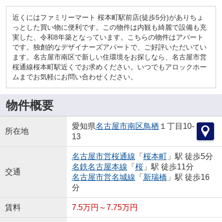
近くにはファミリーマート 桜本町駅前店(徒歩5分)がありちょ
っとした買い物に便利です。この物件は内観も綺麗で設備も充
実した、令和8年築となっています。こちらの物件はアパート
です。独創的なデザイナーズアパートで、ご好評いただいてい
ます。名古屋市南区で新しい住環境をお探しなら、名古屋市営
桜通線桜本町駅近くでお求めください。いつでもアロックホー
ムまでお気軽にお問い合わせください。
物件概要
愛知県
名古屋市南区
鳥栖
１丁目10-
所在地
13
名古屋市営桜通線
「
桜本町
」駅 徒歩5分
名鉄名古屋本線
「
桜
」駅 徒歩11分
交通
名古屋市営名城線
「
新瑞橋
」駅 徒歩16
分
賃料
7.5万円～7.75万円