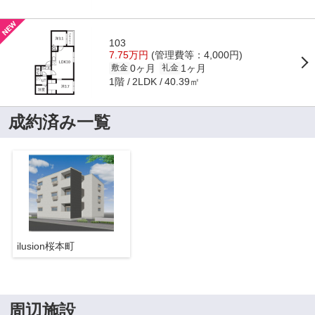
103
7.75万円
(管理費等：4,000円)
0ヶ月
1ヶ月
敷金
礼金
1階
40.39㎡
2LDK
成約済み一覧
ilusion桜本町
周辺施設