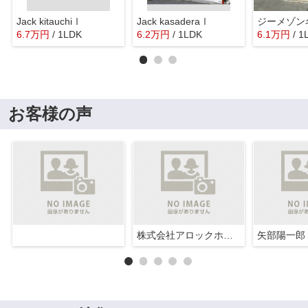
Jack kitauchiⅠ
Jack kasaderaⅠ
6.7
万
円
/ 1LDK
6.2
万
円
/ 1LDK
6.1
万
円
/ 1
お客様の声
株式会社アロックホーム
矢部陽一郎