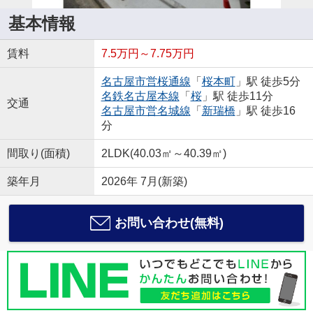
基本情報
賃料
7.5万円～7.75万円
名古屋市営桜通線
「
桜本町
」駅 徒歩5分
名鉄名古屋本線
「
桜
」駅 徒歩11分
交通
名古屋市営名城線
「
新瑞橋
」駅 徒歩16
分
間取り(面積)
2LDK(40.03㎡～40.39㎡)
築年月
2026年 7月(新築)
お問い合わせ(無料)