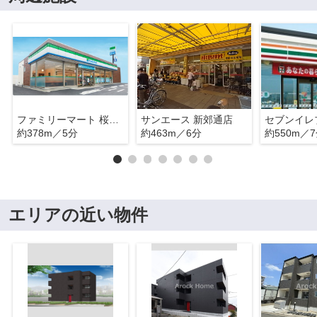
ファミリーマート 桜本町駅前店
サンエース 新郊通店
約378m／5分
約463m／6分
約550m／
エリアの近い物件