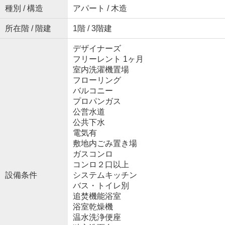
種別 / 構造
アパート / 木造
所在階 / 階建
1階 / 3階建
デザイナーズ
フリーレント 1ヶ月
室内洗濯機置場
フローリング
バルコニー
プロパンガス
公営水道
公共下水
電気有
敷地内ごみ置き場
ガスコンロ
コンロ２口以上
設備条件
システムキッチン
バス・トイレ別
追焚機能浴室
浴室乾燥機
温水洗浄便座