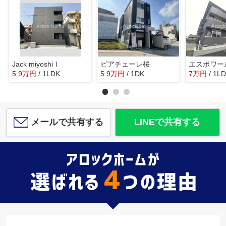
Jack miyoshiⅠ
ピアチェーレ桜
エスポワー
5.9
万
円
/ 1LDK
5.9
万
円
/ 1DK
7
万
円
/ 1L
メールで共有する
LINEで共有する