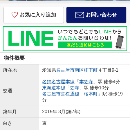
お気に入り追加
お問い合わせ
物件概要
所在地
愛知県
名古屋市南区
柵下町
４丁目9-1
名鉄名古屋本線
「
本笠寺
」駅 徒歩4分
東海道本線
「
笠寺
」駅 徒歩10分
交通
名古屋市営桜通線
「
桜本町
」駅 徒歩19
分
築年月
2019年 3月(築7年)
向き
東