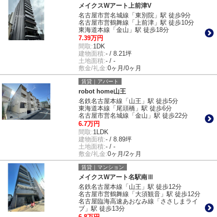
メイクスWアート上前津V
名古屋市営名城線「東別院」駅 徒歩9分
名古屋市営鶴舞線「上前津」駅 徒歩10分
東海道本線「金山」駅 徒歩18分
7.39万円
間取:
1DK
建物面積:
- / 8.21坪
土地面積:
- / -
敷金/礼金:
0ヶ月/0ヶ月
賃貸｜アパート
robot home山王
名鉄名古屋本線「山王」駅 徒歩5分
東海道本線「尾頭橋」駅 徒歩6分
名古屋市営名城線「金山」駅 徒歩22分
6.7万円
間取:
1LDK
建物面積:
- / 8.89坪
土地面積:
- / -
敷金/礼金:
0ヶ月/2ヶ月
賃貸｜マンション
メイクスWアート名駅南Ⅲ
名鉄名古屋本線「山王」駅 徒歩12分
名古屋市営鶴舞線「大須観音」駅 徒歩12分
名古屋臨海高速あおなみ線「ささしまライ
ブ」駅 徒歩13分
6.8万円