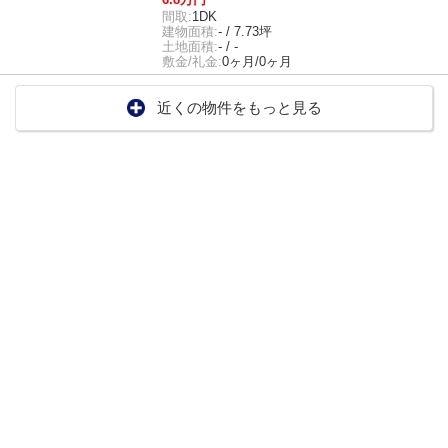
間取:
1DK
建物面積:
- / 7.73坪
土地面積:
- / -
敷金/礼金:
0ヶ月/0ヶ月
近くの物件をもっと見る