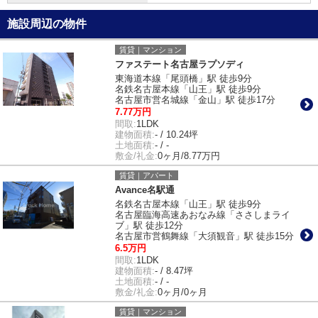
施設周辺の物件
賃貸｜マンション
ファステート名古屋ラプソディ
東海道本線「尾頭橋」駅 徒歩9分
名鉄名古屋本線「山王」駅 徒歩9分
名古屋市営名城線「金山」駅 徒歩17分
7.77万円
間取:
1LDK
建物面積:
- / 10.24坪
土地面積:
- / -
敷金/礼金:
0ヶ月/8.77万円
賃貸｜アパート
Avance名駅通
名鉄名古屋本線「山王」駅 徒歩9分
名古屋臨海高速あおなみ線「ささしまライ
ブ」駅 徒歩12分
名古屋市営鶴舞線「大須観音」駅 徒歩15分
6.5万円
間取:
1LDK
建物面積:
- / 8.47坪
土地面積:
- / -
敷金/礼金:
0ヶ月/0ヶ月
賃貸｜マンション