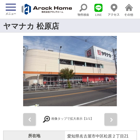
ヤマナカ 松原店
前
次
画像タップで拡大表示【
1
/1】
所在地
愛知県名古屋市中区松原２丁目21