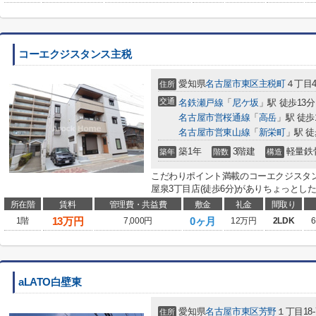
コーエクジスタンス主税
愛知県
名古屋市東区
主税町
４丁目4
住所
交通
名鉄瀬戸線
「
尼ケ坂
」駅 徒歩13分
名古屋市営桜通線
「
高岳
」駅 徒歩
名古屋市営東山線
「
新栄町
」駅 徒
築1年
3階建
軽量鉄
築年
階数
構造
こだわりポイント満載のコーエクジスタ
屋泉3丁目店(徒歩6分)がありちょっとした
所在階
賃料
管理費・共益費
敷金
礼金
間取り
13
万円
0ヶ月
1階
7,000円
12万円
2LDK
6
aLATO白壁東
愛知県
名古屋市東区
芳野
１丁目18-
住所