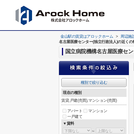
金山駅の賃貸はアロックホーム
>
周辺施
名古屋医療センター(独立行政法人)の近くの
国立病院機構名古屋医療セン
種別で絞り込む
現在の種別
賃貸,戸建(売買),マンション(売買)
アパート
マンション
一戸建て
▼賃料
～