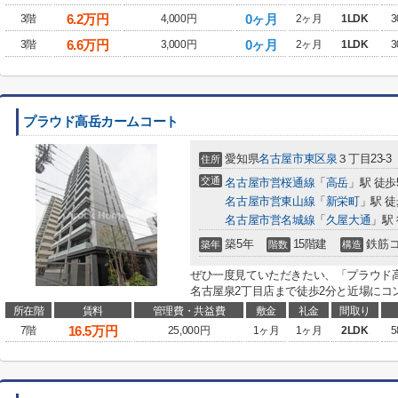
6.2
万円
0ヶ月
3階
4,000円
2ヶ月
1LDK
3
6.6
万円
0ヶ月
3階
3,000円
2ヶ月
1LDK
3
プラウド高岳カームコート
愛知県
名古屋市東区
泉
３丁目23-3
住所
交通
名古屋市営桜通線
「
高岳
」駅 徒歩
名古屋市営東山線
「
新栄町
」駅 徒
名古屋市営名城線
「
久屋大通
」駅 
築5年
15階建
鉄筋
築年
階数
構造
ぜひ一度見ていただきたい、「プラウド
名古屋泉2丁目店まで徒歩2分と近場にコン
所在階
賃料
管理費・共益費
敷金
礼金
間取り
16.5
万円
7階
25,000円
1ヶ月
1ヶ月
2LDK
5