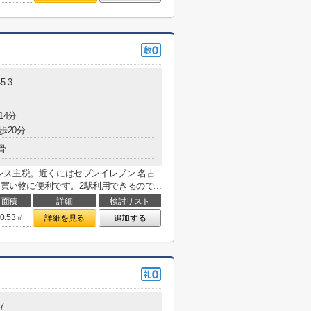
5-3
14分
歩20分
骨
ンス主税。近くにはセブンイレブン 名古
買い物に便利です。2駅利用できるので...
面積
詳細
検討リスト
0.53㎡
詳細を見る
追加する
7