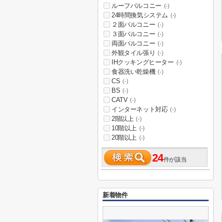
ルーフバルコニー
(-)
24時間換気システム
(-)
２面バルコニー
(-)
３面バルコニー
(-)
両面バルコニー
(-)
外観タイル張り
(-)
IHクッキングヒーター
(-)
食器洗い乾燥機
(-)
CS
(-)
BS
(-)
CATV
(-)
インターネット対応
(-)
2階以上
(-)
10階以上
(-)
20階以上
(-)
24
件が該当
新着物件