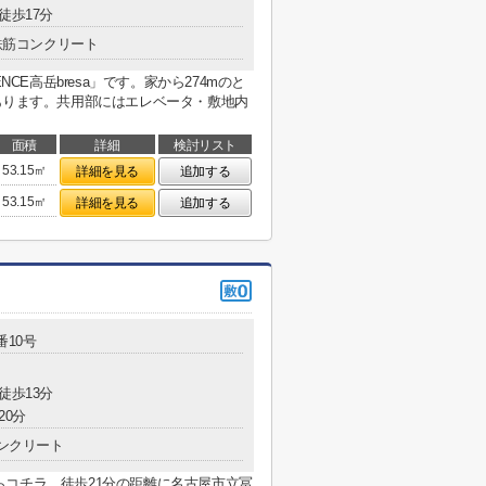
徒歩17分
鉄筋コンクリート
NCE高岳bresa」です。家から274mのと
あります。共用部にはエレベータ・敷地内
面積
詳細
検討リスト
53.15㎡
詳細を見る
追加する
53.15㎡
詳細を見る
追加する
番10号
徒歩13分
20分
ンクリート
コチラ。徒歩21分の距離に名古屋市立冨