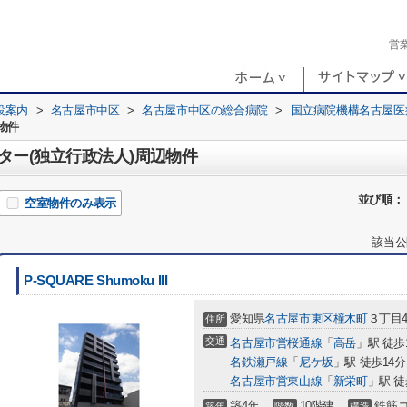
営
設案内
>
名古屋市中区
>
名古屋市中区の総合病院
>
国立病院機構名古屋医
物件
ター(独立行政法人)周辺物件
並び順：
空室物件のみ表示
該当公
P-SQUARE Shumoku III
愛知県
名古屋市東区
橦木町
３丁目4
住所
交通
名古屋市営桜通線
「
高岳
」駅 徒歩
名鉄瀬戸線
「
尼ケ坂
」駅 徒歩14分
名古屋市営東山線
「
新栄町
」駅 徒
築4年
10階建
鉄筋
築年
階数
構造