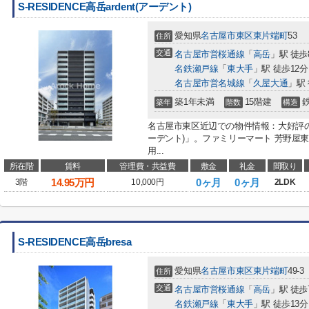
S-RESIDENCE高岳ardent(アーデント)
愛知県
名古屋市東区
東片端町
53
住所
交通
名古屋市営桜通線
「
高岳
」駅 徒歩
名鉄瀬戸線
「
東大手
」駅 徒歩12分
名古屋市営名城線
「
久屋大通
」駅 
築1年未満
15階建
築年
階数
構造
名古屋市東区近辺での物件情報：大好評のあの物
ーデント)」。ファミリーマート 芳野屋東
用...
所在階
賃料
管理費・共益費
敷金
礼金
間取り
14.95
万円
0ヶ月
0ヶ月
3階
10,000円
2LDK
S-RESIDENCE高岳bresa
愛知県
名古屋市東区
東片端町
49-3
住所
交通
名古屋市営桜通線
「
高岳
」駅 徒歩
名鉄瀬戸線
「
東大手
」駅 徒歩13分