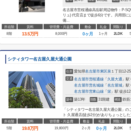
名古屋市営桜通線高岳駅周辺物件：P-SQUARE 
リュ) 代官店まで徒歩6分です。共用部
備...
所在階
賃料
管理費・共益費
敷金
礼金
間取り
13.5
万円
0ヶ月
8階
8,000円
1ヶ月
2LDK
シティタワー名古屋久屋大通公園
愛知県
名古屋市東区
泉
１丁目12-25
住所
交通
名古屋市営桜通線
「
久屋大通
」駅
名古屋市営名城線
「
名古屋城
」駅 
名古屋市営東山線
「
栄
」駅 徒歩1
築13年
31階建
鉄筋
築年
階数
構造
「シティタワー名古屋久屋大通公園」の
ト 久屋通店(徒歩2分)がありちょっとした
所在階
賃料
管理費・共益費
敷金
礼金
間取り
19.8
万円
0ヶ月
5階
19,800円
2ヶ月
2LDK