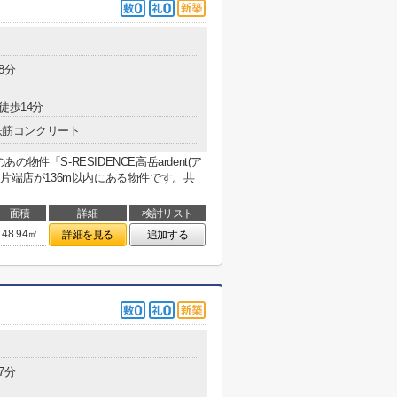
8分
徒歩14分
鉄筋コンクリート
件「S-RESIDENCE高岳ardent(ア
片端店が136m以内にある物件です。共
面積
詳細
検討リスト
48.94㎡
詳細を見る
追加する
7分