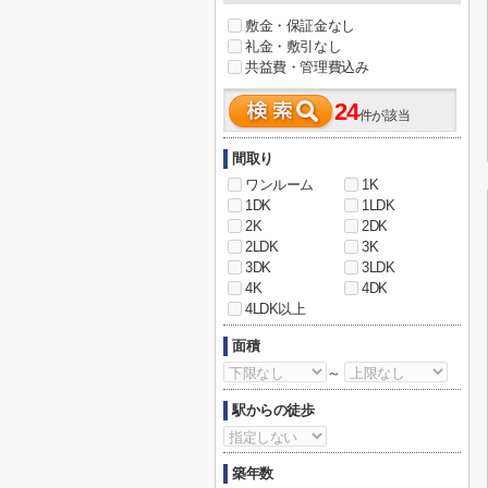
敷金・保証金なし
礼金・敷引なし
共益費・管理費込み
24
件が該当
間取り
ワンルーム
1K
1DK
1LDK
2K
2DK
2LDK
3K
3DK
3LDK
4K
4DK
4LDK以上
面積
～
駅からの徒歩
築年数