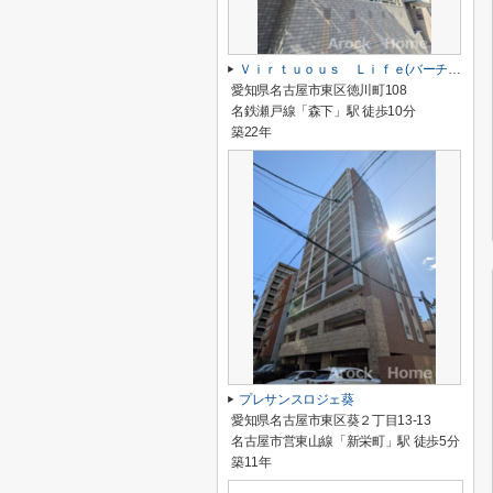
Ｖｉｒｔｕｏｕｓ Ｌｉｆｅ(バーチュスライフ)
愛知県名古屋市東区徳川町108
名鉄瀬戸線「森下」駅 徒歩10分
築22年
プレサンスロジェ葵
愛知県名古屋市東区葵２丁目13-13
名古屋市営東山線「新栄町」駅 徒歩5分
築11年