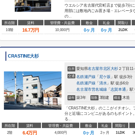
ウエルシア名古屋代官町店まで徒歩7分
用部には敷地内ごみ置き場・エレベータ
の...
所在階
賃料
管理費・共益費
敷金
礼金
間取り
16.7
万円
0ヶ月
0ヶ月
10階
10,000円
2LDK
CRASTINE大杉
愛知県
名古屋市北区
大杉
２丁目11-
住所
交通
名鉄瀬戸線
「
尼ケ坂
」駅 徒歩3分
名鉄瀬戸線
「
清水
」駅 徒歩6分
名古屋市営名城線
「
志賀本通
」駅 
築3年
3階建
木造
築年
階数
構造
「CRASTINE大杉」のここがイチオシ
分と近場にコンビニがあるのもポイント
る...
所在階
賃料
管理費・共益費
敷金
礼金
間取り
6.4
万円
0ヶ月
2階
4,000円
2ヶ月
1LDK
3