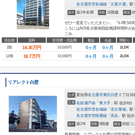
名古屋市営名城線
「
久屋大通
」駅 
築1年未満
15階建
築年
階数
構造
ぜひ一度見ていただきたい、「S-RESIDE
ころにはAOI名古屋病院総務課時間外が
ごみ...
所在階
賃料
管理費・共益費
敷金
礼金
間取り
16.35
万円
0ヶ月
0ヶ月
2階
10,000円
2LDK
16.7
万円
0ヶ月
0ヶ月
12階
10,000円
2LDK
リアレクト白壁
愛知県
名古屋市東区
白壁
２丁目16
住所
交通
名鉄瀬戸線
「
東大手
」駅 徒歩6分
名古屋市営名城線
「
名古屋城
」駅 
名古屋市営桜通線
「
高岳
」駅 徒歩
築2年
6階建
鉄筋コ
築年
階数
構造
新着情報：リアレクト白壁の空室情報なら