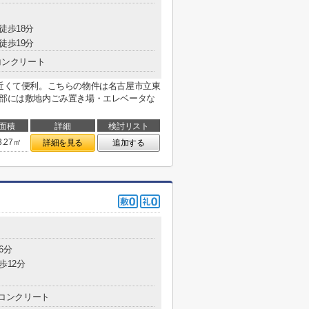
徒歩18分
徒歩19分
コンクリート
も近くて便利。こちらの物件は名古屋市立東
用部には敷地内ごみ置き場・エレベータな
面積
詳細
検討リスト
3.27㎡
詳細を見る
追加する
6分
歩12分
コンクリート