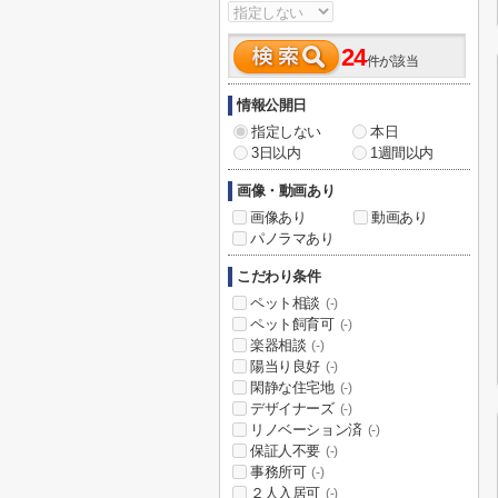
24
件が該当
情報公開日
指定しない
本日
3日以内
1週間以内
画像・動画あり
画像あり
動画あり
パノラマあり
こだわり条件
ペット相談
(-)
ペット飼育可
(-)
楽器相談
(-)
陽当り良好
(-)
閑静な住宅地
(-)
デザイナーズ
(-)
リノベーション済
(-)
保証人不要
(-)
事務所可
(-)
２人入居可
(-)