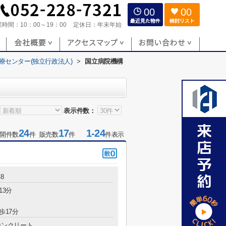
00
00
業時間：
10：00～19：00
定休日：
年末年始
療センター(独立行政法人)
>
国立病院機構
表示件数：
24
17
1-24
開件数
件 販売数
件
件表示
8
13分
歩17分
コンクリート