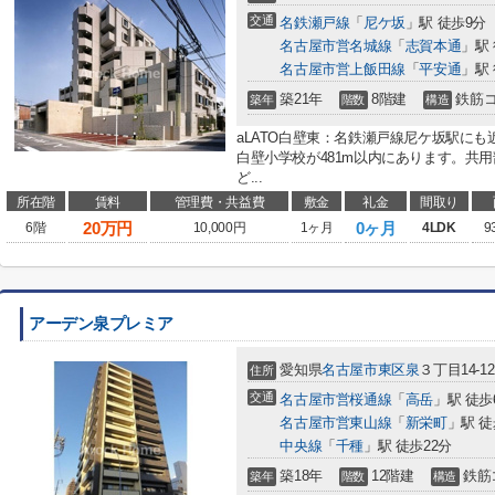
交通
名鉄瀬戸線
「
尼ケ坂
」駅 徒歩9分
名古屋市営名城線
「
志賀本通
」駅 
名古屋市営上飯田線
「
平安通
」駅 
築21年
8階建
鉄筋
築年
階数
構造
aLATO白壁東：名鉄瀬戸線尼ケ坂駅に
白壁小学校が481m以内にあります。共
ど...
所在階
賃料
管理費・共益費
敷金
礼金
間取り
20
万円
0ヶ月
6階
10,000円
1ヶ月
4LDK
9
アーデン泉プレミア
愛知県
名古屋市東区
泉
３丁目14-12
住所
交通
名古屋市営桜通線
「
高岳
」駅 徒歩
名古屋市営東山線
「
新栄町
」駅 徒
中央線
「
千種
」駅 徒歩22分
築18年
12階建
鉄筋
築年
階数
構造