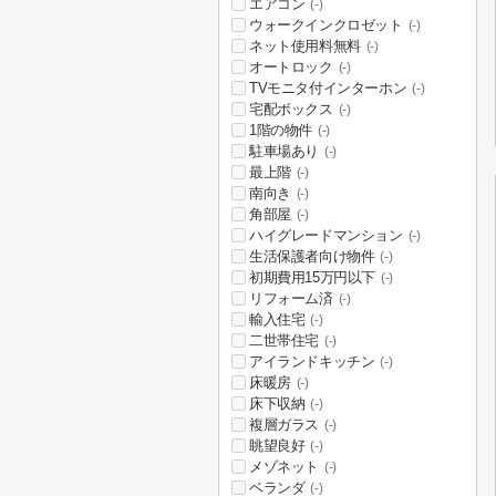
エアコン
(-)
ウォークインクロゼット
(-)
ネット使用料無料
(-)
オートロック
(-)
TVモニタ付インターホン
(-)
宅配ボックス
(-)
1階の物件
(-)
駐車場あり
(-)
最上階
(-)
南向き
(-)
角部屋
(-)
ハイグレードマンション
(-)
生活保護者向け物件
(-)
初期費用15万円以下
(-)
リフォーム済
(-)
輸入住宅
(-)
二世帯住宅
(-)
アイランドキッチン
(-)
床暖房
(-)
床下収納
(-)
複層ガラス
(-)
眺望良好
(-)
メゾネット
(-)
ベランダ
(-)