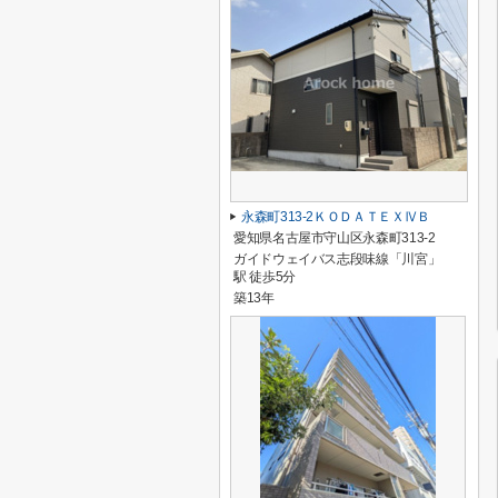
永森町313-2ＫＯＤＡＴＥＸⅣＢ
愛知県名古屋市守山区永森町313-2
ガイドウェイバス志段味線「川宮」
駅 徒歩5分
築13年