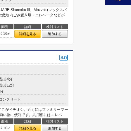
Shumoku III。Maxvalu(マックスバ
には敷地内ごみ置き場・エレベータなどが
面積
詳細
検討リスト
55.16㎡
詳細を見る
追加する
 徒歩4分
徒歩12分
2分
コンクリート
ここがイチオシ。近くにはファミリーマー
買い物に便利です。共用部にはエレベ...
面積
詳細
検討リスト
57.10㎡
詳細を見る
追加する