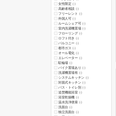
女性限定
(-)
高齢者相談
(-)
フリーレント
(-)
外国人可
(-)
ルームシェア可
(-)
室内洗濯機置場
(-)
フローリング
(-)
ロフト付き
(-)
バルコニー
(-)
都市ガス
(-)
オール電化
(-)
エレベーター
(-)
駐輪場
(-)
バイク置場あり
(-)
洗濯機置場有
(-)
システムキッチン
(-)
対面式キッチン
(-)
バス・トイレ別
(-)
追焚機能浴室
(-)
浴室乾燥機
(-)
温水洗浄便座
(-)
洗面台
(-)
独立洗面台
(-)