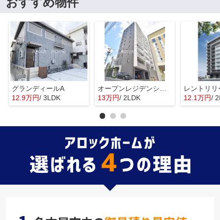
おすすめ物件
グランディールA
オープンレジデンシア昭和吹上
レントリリ
12.9万円
/ 3LDK
13万円
/ 2LDK
12.1万円
/ 