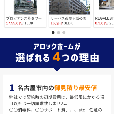
プロビデンス葵タワー
サーパス茶屋ヶ坂公園
REGALES
17.55万円
/ 1LDK
16万円
/ 3LDK
8.3万円
/ 2
1
名古屋市内の
御見積り最安値
弊社では契約時の初期費用は、最低限にかかる項
目以外は一切請求致しません。
○○消毒料、○○サポート費、、、etc 任意の