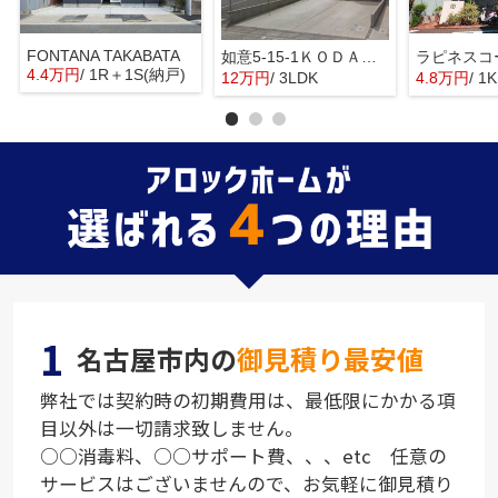
FONTANA TAKABATA
如意5-15-1ＫＯＤＡＴＥＸⅠＣ
ラピネスコ
4.4万円
/ 1R＋1S(納戸)
12万円
/ 3LDK
4.8万円
/ 1
1
名古屋市内の
御見積り最安値
弊社では契約時の初期費用は、最低限にかかる項
目以外は一切請求致しません。
○○消毒料、○○サポート費、、、etc 任意の
サービスはございませんので、お気軽に御見積り