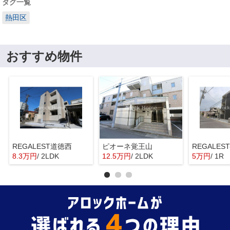
タグ一覧
熱田区
おすすめ物件
REGALEST道徳西
ピオーネ覚王山
REGALES
8.3万円
/ 2LDK
12.5万円
/ 2LDK
5万円
/ 1R