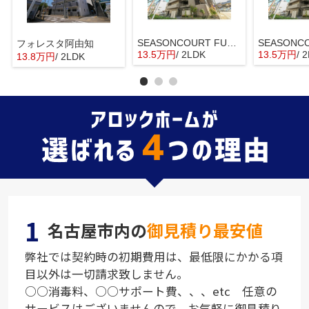
SEASONCOURT FUKUE
フォレスタ阿由知
13.5万円
/ 2LDK
13.5万円
/ 
13.8万円
/ 2LDK
1
名古屋市内の
御見積り最安値
弊社では契約時の初期費用は、最低限にかかる項
目以外は一切請求致しません。
○○消毒料、○○サポート費、、、etc 任意の
サービスはございませんので、お気軽に御見積り