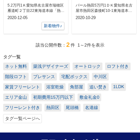
です！
5.2万円1Ｋ愛知県名古屋市瑞穂区
パール熱田5万円1ＤＫ愛知県名古
雁道町２丁目22東海道本線「熱
屋市熱田区森後町10-1東海道本線
田」駅 徒歩21分12月末...
「熱田」駅 徒歩2分初期...
2020-12-05
2020-10-29
新着物件♪
2
該当公開件数：
件
1～2
件を表示
タグ一覧
ネット無料
築浅デザイナーズ
オートロック
ロフト付き
階段ロフト
プレサンス
宅配ボックス
中川区
1LDK
家賃フリーレント
浴室乾燥
角部屋
追い焚き
エリア金山
初期費用15万円以下
敷金礼金0
フリーレント付き
熱田区
尾頭橋
名港線
タグ一覧ページへ