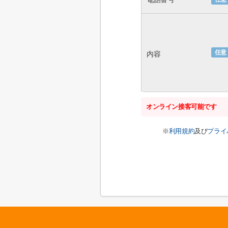
任意
内容
オンライン接客可能です
※
利用規約
及び
プライ