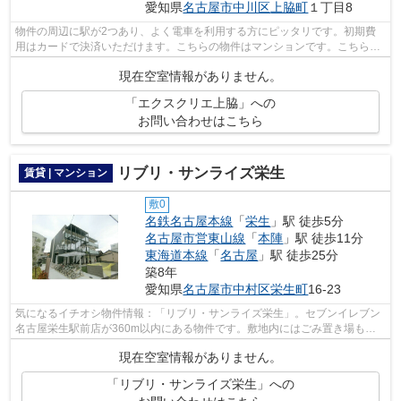
愛知県
名古屋市中川区
上脇町
１丁目8
物件の周辺に駅が2つあり、よく電車を利用する方にピッタリです。初期費
用はカードで決済いただけます。こちらの物件はマンションです。こちらは
エレベーター付き物件です。名古屋市中...
現在空室情報がありません。
「エクスクリエ上脇」への
お問い合わせはこちら
リブリ・サンライズ栄生
賃貸 | マンション
敷0
名鉄名古屋本線
「
栄生
」駅 徒歩5分
名古屋市営東山線
「
本陣
」駅 徒歩11分
東海道本線
「
名古屋
」駅 徒歩25分
築8年
愛知県
名古屋市中村区
栄生町
16-23
気になるイチオシ物件情報：「リブリ・サンライズ栄生」。セブンイレブン
名古屋栄生駅前店が360m以内にある物件です。敷地内にはごみ置き場も設
置されています。付近に駅が2駅あり、...
現在空室情報がありません。
「リブリ・サンライズ栄生」への