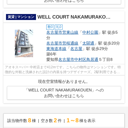
お問い合わせはこちら
WELL COURT NAKAMURAKOUEN
賃貸 | マンション
敷0
礼0
名古屋市営東山線
「
中村公園
」駅 徒歩5
分
名古屋市営桜通線
「
太閤通
」駅 徒歩20分
東海道本線
「
名古屋
」駅 徒歩29分
築6年
愛知県
名古屋市中村区
鳥居通
５丁目8
アオキスーパー 中村店まで412mです。こちらの物件はマンションです。特
徴的な外観と洗練された設計の内装を持つデザイナーズ。2駅利用できるの
で電車をよく使う方におすすめな物件で...
現在空室情報がありません。
「WELL COURT NAKAMURAKOUEN」への
お問い合わせはこちら
8
2
1～8
該当物件数
棟
空き数
件
棟を表示