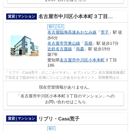
名古屋市中川区小本本町３丁目のマンション
賃貸 | マンション
敷0
礼0
名古屋臨海高速あおなみ線
「
荒子
」駅 徒
歩6分
名古屋市営東山線
「
高畑
」駅 徒歩17分
近鉄名古屋線
「
烏森
」駅 徒歩19分
築7年
愛知県
名古屋市中川区
小本本町
３丁目
186
「リブリ・Casa荒子」のここがイチオシ。セブンイレブン 名古屋篠原橋通2
丁目店まで徒歩4分と近場にコンビニがあるのもポイント。初期費用はカー
ドで決済いただけます。こだわり派の方...
現在空室情報がありません。
「名古屋市中川区小本本町３丁目のマンション」への
お問い合わせはこちら
リブリ・Casa荒子
賃貸 | マンション
敷0