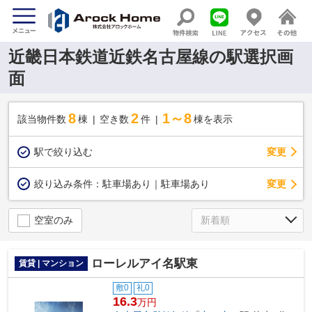
近畿日本鉄道近鉄名古屋線の駅選択画
面
8
2
1～8
該当物件数
棟
空き数
件
棟を表示
駅で絞り込む
変更
変更
絞り込み条件：
駐車場あり｜駐車場あり
空室のみ
ローレルアイ名駅東
賃貸 | マンション
敷0
礼0
16.3
万円