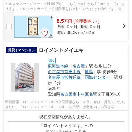
ヘルスケアセイジョー 中村剣町店が、こちらの物件から111mのところにあ
ります。クレジットカードで初期費用をお支払いいただける物件です。最寄
りの駅まで徒歩12分のマンションです。...
8.5
万
円
(管理費等：- )
0ヶ月
0ヶ月
敷金
礼金
3階 / 3LDK / 57.02㎡
ロイメントメイエキ
賃貸 | マンション
敷0
東海道本線
「
名古屋
」駅 徒歩11分
名古屋市営東山線
「
亀島
」駅 徒歩9分
名古屋市営桜通線
「
国際センター
」駅 徒
歩12分
築28年
愛知県
名古屋市中村区
名駅
２丁目39-16
新着情報：ロイメントメイエキの空室情報ならコチラ。ぜひ一度見ていただ
きたい、「ロイメントメイエキ」です。共用部には敷地内ごみ置き場・エレ
ベータなどが揃っており、とても充実...
現在空室情報がありません。
「ロイメントメイエキ」への
お問い合わせはこちら