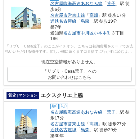
名古屋臨海高速あおなみ線
「
荒子
」駅 徒
歩6分
名古屋市営東山線
「
高畑
」駅 徒歩17分
近鉄名古屋線
「
烏森
」駅 徒歩19分
築7年
愛知県
名古屋市中川区
小本本町
３丁目
186
「リブリ・Casa荒子」のここがイチオシ。こちらは初期費用をカードでお支
払いいただける物件です。忙しい朝に遠くまでゴミ捨てに行かずに済むよう
に、共用部にゴミ置き場を備え付けて...
現在空室情報がありません。
「リブリ・Casa荒子」への
お問い合わせはこちら
エクスクリエ上脇
賃貸 | マンション
敷0
礼0
名古屋臨海高速あおなみ線
「
荒子
」駅 徒
歩17分
名古屋市営東山線
「
高畑
」駅 徒歩27分
近鉄名古屋線
「
烏森
」駅 徒歩29分
築30年