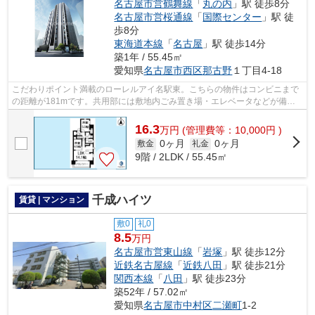
名古屋市営鶴舞線
「
丸の内
」駅 徒歩8分
名古屋市営桜通線
「
国際センター
」駅 徒
歩8分
東海道本線
「
名古屋
」駅 徒歩14分
築1年 / 55.45㎡
愛知県
名古屋市西区
那古野
１丁目4-18
こだわりポイント満載のローレルアイ名駅東。こちらの物件はコンビニまで
の距離が181mです。共用部には敷地内ごみ置き場・エレベータなどが備わ
っておりとても充実しています。是非ご...
16.3
万
円
(管理費等：10,000円 )
0ヶ月
0ヶ月
敷金
礼金
9階 / 2LDK / 55.45㎡
千成ハイツ
賃貸 | マンション
敷0
礼0
8.5
万円
名古屋市営東山線
「
岩塚
」駅 徒歩12分
近鉄名古屋線
「
近鉄八田
」駅 徒歩21分
関西本線
「
八田
」駅 徒歩23分
築52年 / 57.02㎡
愛知県
名古屋市中村区
二瀬町
1-2