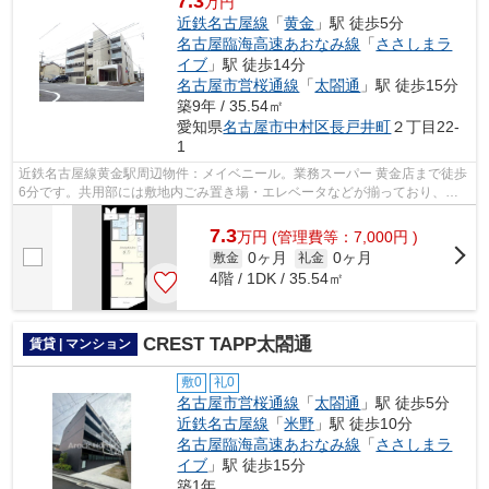
7.3
万円
近鉄名古屋線
「
黄金
」駅 徒歩5分
名古屋臨海高速あおなみ線
「
ささしまラ
イブ
」駅 徒歩14分
名古屋市営桜通線
「
太閤通
」駅 徒歩15分
築9年 / 35.54㎡
愛知県
名古屋市中村区
長戸井町
２丁目22-
1
近鉄名古屋線黄金駅周辺物件：メイベニール。業務スーパー 黄金店まで徒歩
6分です。共用部には敷地内ごみ置き場・エレベータなどが揃っており、と
ても充実しています。こちらの物件は...
7.3
万
円
(管理費等：7,000円 )
0ヶ月
0ヶ月
敷金
礼金
4階 / 1DK / 35.54㎡
CREST TAPP太閤通
賃貸 | マンション
敷0
礼0
名古屋市営桜通線
「
太閤通
」駅 徒歩5分
近鉄名古屋線
「
米野
」駅 徒歩10分
名古屋臨海高速あおなみ線
「
ささしまラ
イブ
」駅 徒歩15分
築1年