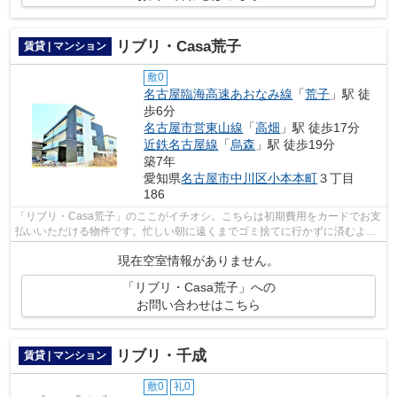
リブリ・Casa荒子
賃貸 | マンション
敷0
名古屋臨海高速あおなみ線
「
荒子
」駅 徒
歩6分
名古屋市営東山線
「
高畑
」駅 徒歩17分
近鉄名古屋線
「
烏森
」駅 徒歩19分
築7年
愛知県
名古屋市中川区
小本本町
３丁目
186
「リブリ・Casa荒子」のここがイチオシ。こちらは初期費用をカードでお支
払いいただける物件です。忙しい朝に遠くまでゴミ捨てに行かずに済むよう
に、共用部にゴミ置き場を備え付けて...
現在空室情報がありません。
「リブリ・Casa荒子」への
お問い合わせはこちら
リブリ・千成
賃貸 | マンション
敷0
礼0