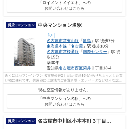
「ロイメントメイエキ」への
お問い合わせはこちら
中央マンション名駅
賃貸 | マンション
礼0
名古屋市営東山線
「
亀島
」駅 徒歩7分
東海道本線
「
名古屋
」駅 徒歩10分
名古屋市営桜通線
「
国際センター
」駅 徒
歩15分
築30年
愛知県
名古屋市西区
菊井
２丁目18-4
近くにはセブンイレブン 名古屋菊井2丁目店(徒歩1分)がありちょっとした買
い物に便利です。共用部には敷地内ごみ置き場・エレベータなど様々な設備
やサービスが揃っているので便利です...
現在空室情報がありません。
「中央マンション名駅」への
お問い合わせはこちら
名古屋市中川区小本本町３丁目のマンション
賃貸 | マンション