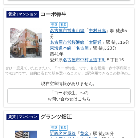
コーポ弥生
賃貸 | マンション
敷0
礼0
名古屋市営東山線
「
中村日赤
」駅 徒歩5
分
名古屋市営桜通線
「
太閤通
」駅 徒歩15分
東海道本線
「
名古屋
」駅 徒歩23分
築41年
愛知県
名古屋市中村区
道下町
５丁目16
ぜひ一度見ていただきたい、「コーポ弥生」です。名古屋第一赤十字病院ま
で423mです。目的に応じて駅を選べることが、2駅利用できるこの物件のメ
リットです。こちらの物件はマンション...
現在空室情報がありません。
「コーポ弥生」への
お問い合わせはこちら
グランツ畑江
賃貸 | マンション
敷0
礼0
近鉄名古屋線
「
黄金
」駅 徒歩6分