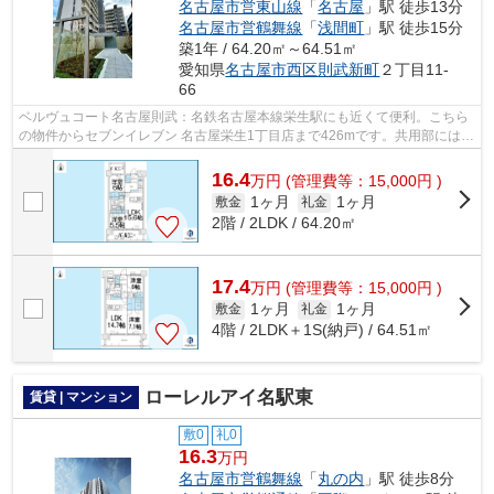
名古屋市営東山線
「
名古屋
」駅 徒歩13分
名古屋市営鶴舞線
「
浅間町
」駅 徒歩15分
築1年 / 64.20㎡～64.51㎡
愛知県
名古屋市西区
則武新町
２丁目11-
66
ベルヴュコート名古屋則武：名鉄名古屋本線栄生駅にも近くて便利。こちら
の物件からセブンイレブン 名古屋栄生1丁目店まで426mです。共用部には敷
地内ごみ置き場・エレベータなどが揃...
16.4
万
円
(管理費等：15,000円 )
1ヶ月
1ヶ月
敷金
礼金
2階 / 2LDK / 64.20㎡
17.4
万
円
(管理費等：15,000円 )
1ヶ月
1ヶ月
敷金
礼金
4階 / 2LDK＋1S(納戸) / 64.51㎡
ローレルアイ名駅東
賃貸 | マンション
敷0
礼0
16.3
万円
名古屋市営鶴舞線
「
丸の内
」駅 徒歩8分