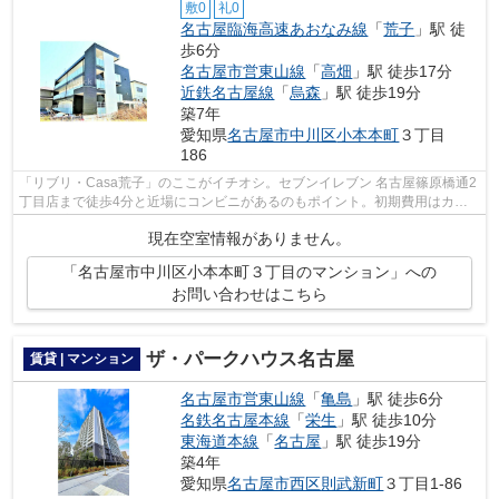
敷0
礼0
名古屋臨海高速あおなみ線
「
荒子
」駅 徒
歩6分
名古屋市営東山線
「
高畑
」駅 徒歩17分
近鉄名古屋線
「
烏森
」駅 徒歩19分
築7年
愛知県
名古屋市中川区
小本本町
３丁目
186
「リブリ・Casa荒子」のここがイチオシ。セブンイレブン 名古屋篠原橋通2
丁目店まで徒歩4分と近場にコンビニがあるのもポイント。初期費用はカー
ドで決済いただけます。こだわり派の方...
現在空室情報がありません。
「名古屋市中川区小本本町３丁目のマンション」への
お問い合わせはこちら
ザ・パークハウス名古屋
賃貸 | マンション
名古屋市営東山線
「
亀島
」駅 徒歩6分
名鉄名古屋本線
「
栄生
」駅 徒歩10分
東海道本線
「
名古屋
」駅 徒歩19分
築4年
愛知県
名古屋市西区
則武新町
３丁目1-86