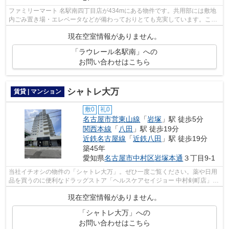
ファミリーマート 名駅南四丁目店が434mにある物件です。共用部には敷地
内ごみ置き場・エレベータなどが備わっておりとても充実しています。こち
らの物件では初期費用をカードでお支払...
現在空室情報がありません。
「ラウレール名駅南」への
お問い合わせはこちら
シャトレ大万
賃貸 | マンション
敷0
礼0
名古屋市営東山線
「
岩塚
」駅 徒歩5分
関西本線
「
八田
」駅 徒歩19分
近鉄名古屋線
「
近鉄八田
」駅 徒歩19分
築45年
愛知県
名古屋市中村区
岩塚本通
３丁目9-1
当社イチオシの物件の「シャトレ大万」。ぜひ一度ご覧ください。薬や日用
品を買うのに便利なドラッグストア「ヘルスケアセイジョー 中村剣町店」
が、こちらの物件から371mのところにあ...
現在空室情報がありません。
「シャトレ大万」への
お問い合わせはこちら