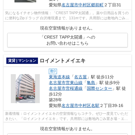
愛知県
名古屋市中村区
郷前町
２丁目31
気になるイチオシ物件情報：「CREST TAPP太閤通」。薬や日用品を買うの
に便利なZipドラッグ 白沢権現通まで、131mです。共用部には敷地内ごみ置
き場・エレベータなどが揃っております...
現在空室情報がありません。
「CREST TAPP太閤通」への
お問い合わせはこちら
ロイメントメイエキ
賃貸 | マンション
敷0
東海道本線
「
名古屋
」駅 徒歩11分
名古屋市営東山線
「
亀島
」駅 徒歩9分
名古屋市営桜通線
「
国際センター
」駅 徒
歩12分
築28年
愛知県
名古屋市中村区
名駅
２丁目39-16
新着情報：ロイメントメイエキの空室情報ならコチラ。ぜひ一度見ていただ
きたい、「ロイメントメイエキ」です。共用部には敷地内ごみ置き場・エレ
ベータなどが揃っており、とても充実...
現在空室情報がありません。