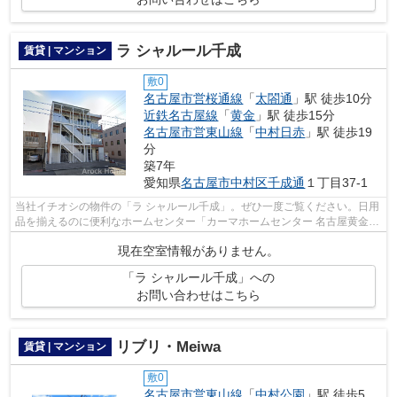
ラ シャルール千成
賃貸 | マンション
敷0
名古屋市営桜通線
「
太閤通
」駅 徒歩10分
近鉄名古屋線
「
黄金
」駅 徒歩15分
名古屋市営東山線
「
中村日赤
」駅 徒歩19
分
築7年
愛知県
名古屋市中村区
千成通
１丁目37-1
当社イチオシの物件の「ラ シャルール千成」。ぜひ一度ご覧ください。日用
品を揃えるのに便利なホームセンター「カーマホームセンター 名古屋黄金
店」まで、320mです。こちらは初期費...
現在空室情報がありません。
「ラ シャルール千成」への
お問い合わせはこちら
リブリ・Meiwa
賃貸 | マンション
敷0
名古屋市営東山線
「
中村公園
」駅 徒歩5