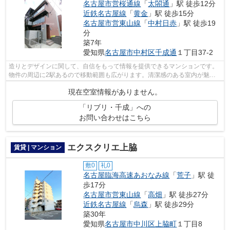
名古屋市営桜通線
「
太閤通
」駅 徒歩12分
近鉄名古屋線
「
黄金
」駅 徒歩15分
名古屋市営東山線
「
中村日赤
」駅 徒歩19
分
築7年
愛知県
名古屋市中村区
千成通
１丁目37-2
造りとデザインに関して、自信をもって情報を提供できるマンションです。
物件の周辺に2駅あるので移動範囲も広がります。清潔感のある室内が魅力
的な平成31年築の物件となっており、一...
現在空室情報がありません。
「リブリ・千成」への
お問い合わせはこちら
エクスクリエ上脇
賃貸 | マンション
敷0
礼0
名古屋臨海高速あおなみ線
「
荒子
」駅 徒
歩17分
名古屋市営東山線
「
高畑
」駅 徒歩27分
近鉄名古屋線
「
烏森
」駅 徒歩29分
築30年
愛知県
名古屋市中川区
上脇町
１丁目8