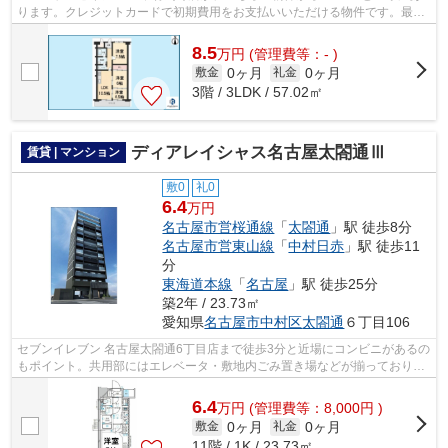
ります。クレジットカードで初期費用をお支払いいただける物件です。最寄
りの駅まで徒歩12分のマンションです。...
8.5
万
円
(管理費等：- )
0ヶ月
0ヶ月
敷金
礼金
3階 / 3LDK / 57.02㎡
ディアレイシャス名古屋太閤通Ⅲ
賃貸 | マンション
敷0
礼0
6.4
万円
名古屋市営桜通線
「
太閤通
」駅 徒歩8分
名古屋市営東山線
「
中村日赤
」駅 徒歩11
分
東海道本線
「
名古屋
」駅 徒歩25分
築2年 / 23.73㎡
愛知県
名古屋市中村区
太閤通
６丁目106
セブンイレブン 名古屋太閤通6丁目店まで徒歩3分と近場にコンビニがあるの
もポイント。共用部にはエレベータ・敷地内ごみ置き場などが揃っておりま
す。クレジットカードで初期費用をお...
6.4
万
円
(管理費等：8,000円 )
0ヶ月
0ヶ月
敷金
礼金
11階 / 1K / 23.73㎡