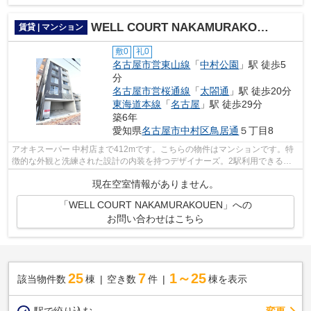
WELL COURT NAKAMURAKOUEN
賃貸 | マンション
敷0
礼0
名古屋市営東山線
「
中村公園
」駅 徒歩5
分
名古屋市営桜通線
「
太閤通
」駅 徒歩20分
東海道本線
「
名古屋
」駅 徒歩29分
築6年
愛知県
名古屋市中村区
鳥居通
５丁目8
アオキスーパー 中村店まで412mです。こちらの物件はマンションです。特
徴的な外観と洗練された設計の内装を持つデザイナーズ。2駅利用できるの
で電車をよく使う方におすすめな物件で...
現在空室情報がありません。
「WELL COURT NAKAMURAKOUEN」への
お問い合わせはこちら
25
7
1～25
該当物件数
棟
空き数
件
棟を表示