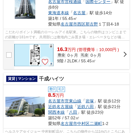
名古屋市営桜通線
「
国際センター
」駅 徒
歩8分
東海道本線
「
名古屋
」駅 徒歩14分
築1年 / 55.45㎡
愛知県
名古屋市西区
那古野
１丁目4-18
こだわりポイント満載のローレルアイ名駅東。こちらの物件はコンビニまで
の距離が181mです。共用部には敷地内ごみ置き場・エレベータなどが備わ
っておりとても充実しています。是非ご...
16.3
万
円
(管理費等：10,000円 )
0ヶ月
0ヶ月
敷金
礼金
9階 / 2LDK / 55.45㎡
千成ハイツ
賃貸 | マンション
敷0
礼0
8.5
万円
名古屋市営東山線
「
岩塚
」駅 徒歩12分
近鉄名古屋線
「
近鉄八田
」駅 徒歩21分
関西本線
「
八田
」駅 徒歩23分
築52年 / 57.02㎡
愛知県
名古屋市中村区
二瀬町
1-2
ヘルスケアセイジョー 中村剣町店が、こちらの物件から111mのところにあ