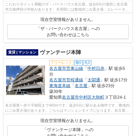
こだわりポイント満載のザ・パークハウス名古屋。徒歩8分の場所に名古屋
市立南押切小学校があります。共用部には敷地内ごみ置き場・エレベータな
どが揃っております。周辺に駅が二つあ...
現在空室情報がありません。
「ザ・パークハウス名古屋」への
お問い合わせはこちら
ヴァンテージ本陣
賃貸 | マンション
フリーレント
敷0
礼0
名古屋市営東山線
「
中村日赤
」駅 徒歩5
分
名古屋市営桜通線
「
太閤通
」駅 徒歩17分
東海道本線
「
名古屋
」駅 徒歩23分
築30年
愛知県
名古屋市中村区
大秋町
３丁目24-1
名古屋第一赤十字病院まで460mです。徒歩5分に駅がある物件です。敷地内
にごみ置き場があります。こちらはマンションタイプになります。名古屋市
営東山線中村日赤周辺に関することなら...
現在空室情報がありません。
「ヴァンテージ本陣」への
お問い合わせはこちら