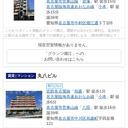
名古屋市営東山線
「
岩塚
」駅 徒歩15分
名古屋臨海高速あおなみ線
「
小本
」駅 徒
歩15分
築36年
愛知県
名古屋市中村区
畑江通
３丁目8
こだわりポイント満載のグランツ畑江。通勤やお出かけに便利な、徒歩6分
に駅のある物件です。電車での移動がより便利になる、2駅利用可能なマン
ションです。初期費用のカード決済がで...
現在空室情報がありません。
「グランツ畑江」への
お問い合わせはこちら
丸八ビル
賃貸 | マンション
敷0
礼0
近鉄名古屋線
「
烏森
」駅 徒歩1分
名古屋臨海高速あおなみ線
「
小本
」駅 徒
歩6分
名古屋市営東山線
「
八田
」駅 徒歩16分
築39年
愛知県
名古屋市中川区
烏森町
字四反畑
121