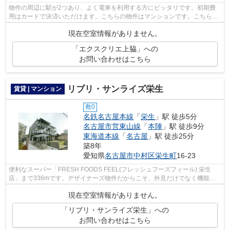
物件の周辺に駅が2つあり、よく電車を利用する方にピッタリです。初期費
用はカードで決済いただけます。こちらの物件はマンションです。こちらは
エレベーター付き物件です。名古屋市中...
現在空室情報がありません。
「エクスクリエ上脇」への
お問い合わせはこちら
リブリ・サンライズ栄生
賃貸 | マンション
敷0
名鉄名古屋本線
「
栄生
」駅 徒歩5分
名古屋市営東山線
「
本陣
」駅 徒歩9分
東海道本線
「
名古屋
」駅 徒歩25分
築8年
愛知県
名古屋市中村区
栄生町
16-23
便利なスーパー「FRESH FOODS FEEL(フレッシュフーズフィール) 栄生
店」まで336mです。デザイナーズ物件だからこそ、外見だけでなく機能性
もあわせもったものをお選びください。駅ま...
現在空室情報がありません。
「リブリ・サンライズ栄生」への
お問い合わせはこちら