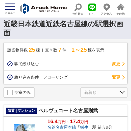
近畿日本鉄道近鉄名古屋線の駅選択画
面
25
7
1～25
該当物件数
棟
空き数
件
棟を表示
駅で絞り込む
変更
変更
絞り込み条件：
フローリング
空室のみ
ベルヴュコート名古屋則武
賃貸 | マンション
16.4
17.4
万円～
万円
名鉄名古屋本線
「
栄生
」駅 徒歩9分