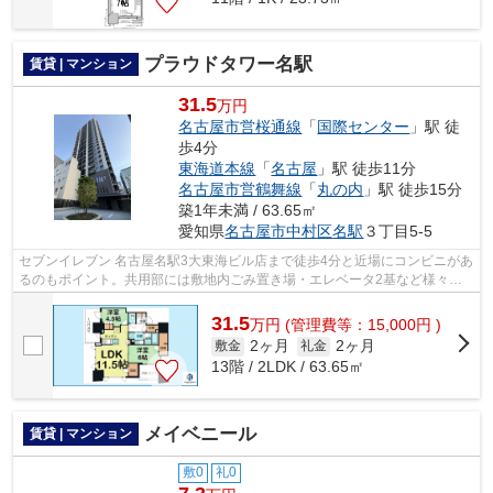
プラウドタワー名駅
賃貸 | マンション
31.5
万円
名古屋市営桜通線
「
国際センター
」駅 徒
歩4分
東海道本線
「
名古屋
」駅 徒歩11分
名古屋市営鶴舞線
「
丸の内
」駅 徒歩15分
築1年未満 / 63.65㎡
愛知県
名古屋市中村区
名駅
３丁目5-5
セブンイレブン 名古屋名駅3大東海ビル店まで徒歩4分と近場にコンビニがあ
るのもポイント。共用部には敷地内ごみ置き場・エレベータ2基など様々な
設備やサービスが揃っているので便利...
31.5
万
円
(管理費等：15,000円 )
2ヶ月
2ヶ月
敷金
礼金
13階 / 2LDK / 63.65㎡
メイベニール
賃貸 | マンション
敷0
礼0