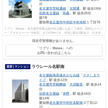
分
名古屋市営桜通線
「
太閤通
」駅 徒歩19分
近鉄名古屋線
「
烏森
」駅 徒歩25分
築7年
愛知県
名古屋市中村区
中村本町
１丁目70
リブリ・Meiwa：名古屋市営東山線中村公園にも近くて便利。便利なスーパ
ー「アオキスーパー 中村店」まで478mです。付近に駅が2駅あり、行き先に
応じて使い分けができます。多くの方に...
現在空室情報がありません。
「リブリ・Meiwa」への
お問い合わせはこちら
ラウレール名駅南
賃貸 | マンション
名古屋臨海高速あおなみ線
「
ささしまラ
イブ
」駅 徒歩12分
名古屋市営鶴舞線
「
大須観音
」駅 徒歩14
分
近鉄名古屋線
「
米野
」駅 徒歩16分
築14年
愛知県
名古屋市中村区
名駅南
３丁目12-
27