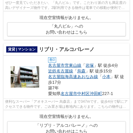
ぜひ一度見ていただきたい、「丸八ビル」です。こだわり派の方も満足度の
高いデザイナーズ物件です。2駅利用できる物件は電車での移動が便利で
す。こちらの物件では初期費用をカードで...
現在空室情報がありません。
「丸八ビル」への
お問い合わせはこちら
リブリ・アルコバレーノ
賃貸 | マンション
敷0
名古屋市営東山線
「
岩塚
」駅 徒歩4分
近鉄名古屋線
「
烏森
」駅 徒歩15分
名古屋臨海高速あおなみ線
「
小本
」駅 徒
歩17分
築7年
愛知県
名古屋市中村区
沖田町
227-1
便利なスーパー「アオキスーパー 烏森店」まで347mです。徒歩4分で駅にア
クセスできる物件です。ごみ置き場は敷地内にあります。こちらの物件はマ
ンションです。お客様のご希望の物件...
現在空室情報がありません。
「リブリ・アルコバレーノ」への
お問い合わせはこちら