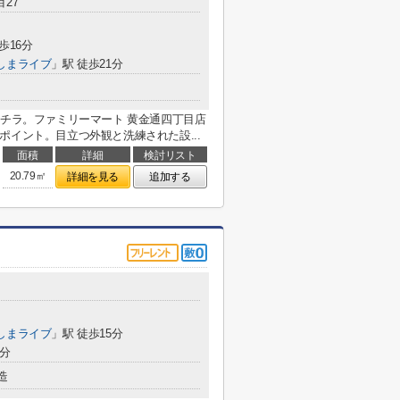
27
歩16分
しまライブ
」駅 徒歩21分
コチラ。ファミリーマート 黄金通四丁目店
ポイント。目立つ外観と洗練された設...
面積
詳細
検討リスト
20.79㎡
詳細を見る
追加する
しまライブ
」駅 徒歩15分
8分
造