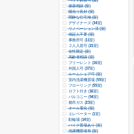
ペット飼育可 (
室)
楽器相談 (
室)
陽当り良好 (
室)
閑静な住宅地 (
室)
デザイナーズ (
34
室)
リノベーション済 (
室)
保証人不要 (
室)
事務所可 (
11
室)
２人入居可 (
21
室)
女性限定 (
室)
高齢者相談 (
室)
フリーレント (
16
室)
外国人可 (
37
室)
ルームシェア可 (
室)
室内洗濯機置場 (
55
室)
フローリング (
55
室)
ロフト付き (
16
室)
バルコニー (
54
室)
都市ガス (
23
室)
オール電化 (
室)
エレベーター (
1
室)
駐輪場 (
14
室)
バイク置場あり (
室)
洗濯機置場有 (
室)