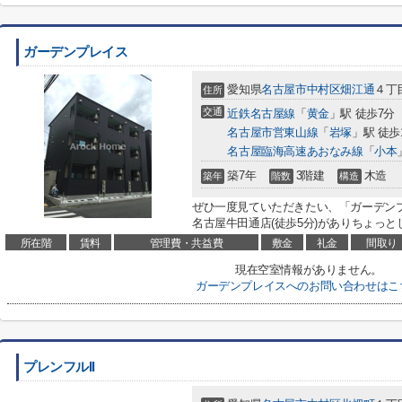
ガーデンプレイス
愛知県
名古屋市中村区
畑江通
４丁目
住所
交通
近鉄名古屋線
「
黄金
」駅 徒歩7分
名古屋市営東山線
「
岩塚
」駅 徒歩
名古屋臨海高速あおなみ線
「
小本
築7年
3階建
木造
築年
階数
構造
ぜひ一度見ていただきたい、「ガーデン
名古屋牛田通店(徒歩5分)がありちょっと
所在階
賃料
管理費・共益費
敷金
礼金
間取り
現在空室情報がありません。
ガーデンプレイスへのお問い合わせはこ
プレンフルII