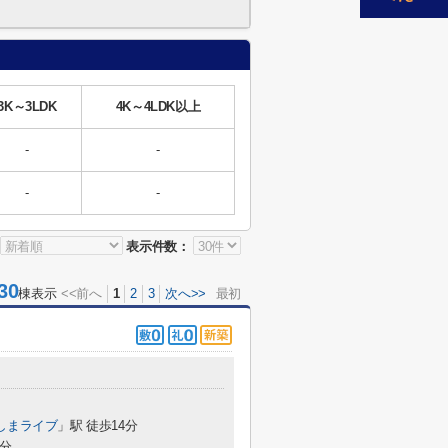
3K～3LDK
4K～4LDK以上
-
-
-
-
表示件数：
30
棟表示
<<前へ
1
2
3
次へ>>
最初
しまライブ
」駅 徒歩14分
9分