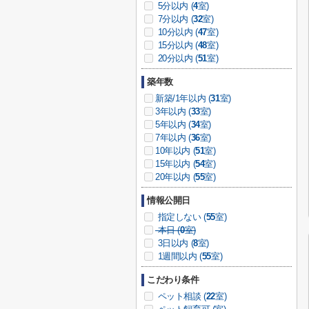
5分以内 (
4
室)
7分以内 (
32
室)
10分以内 (
47
室)
15分以内 (
48
室)
20分以内 (
51
室)
築年数
新築/1年以内 (
31
室)
3年以内 (
33
室)
5年以内 (
34
室)
7年以内 (
36
室)
10年以内 (
51
室)
15年以内 (
54
室)
20年以内 (
55
室)
情報公開日
指定しない (
55
室)
本日 (
0
室)
3日以内 (
8
室)
1週間以内 (
55
室)
こだわり条件
ペット相談 (
22
室)