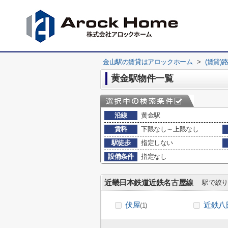
金山駅の賃貸はアロックホーム
>
(賃貸)
黄金駅物件一覧
沿線
黄金駅
賃料
下限なし～上限なし
駅徒歩
指定しない
設備条件
指定なし
近畿日本鉄道近鉄名古屋線
駅で絞り
伏屋
近鉄八
(1)