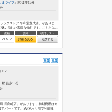
しまライブ
」駅 徒歩13分
1分
ドラッグストア 平和堂豊成店」がありま
魅力溢れた素敵な物件です。こちらは...
面積
詳細
検討リスト
21.59㎡
詳細を見る
追加する
15-1
」駅 徒歩15分
5分
局 長良町店」があります。初期費用はカ
はアパートです。2駅利用可能で利便性