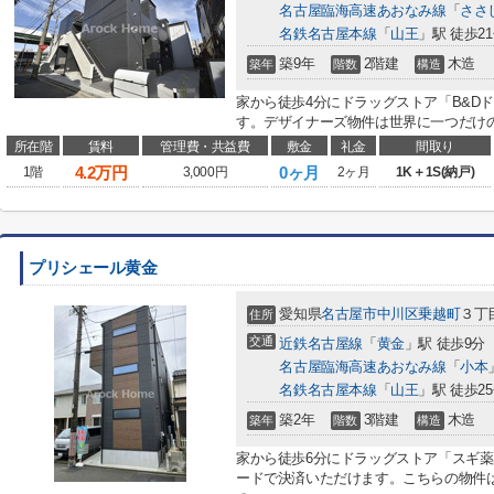
名古屋臨海高速あおなみ線
「
ささ
名鉄名古屋本線
「
山王
」駅 徒歩2
築9年
2階建
木造
築年
階数
構造
家から徒歩4分にドラッグストア「B&D
す。デザイナーズ物件は世界に一つだけの
所在階
賃料
管理費・共益費
敷金
礼金
間取り
4.2
万円
0ヶ月
1階
3,000円
2ヶ月
1K＋1S(納戸)
プリシェール黄金
愛知県
名古屋市中川区
乗越町
３丁目
住所
交通
近鉄名古屋線
「
黄金
」駅 徒歩9分
名古屋臨海高速あおなみ線
「
小本
名鉄名古屋本線
「
山王
」駅 徒歩2
築2年
3階建
木造
築年
階数
構造
家から徒歩6分にドラッグストア「スギ薬
ードで決済いただけます。こちらの物件