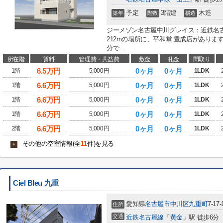
予定
3階建
木造
築年
階数
構造
ジーメゾン名古屋中川グレイス：近鉄名
212mの場所に、平和堂 豊成店があり
分で...
所在階
賃料
管理費・共益費
敷金
礼金
間取り
6.5
万円
0ヶ月
0ヶ月
1階
5,000円
1LDK
6.6
万円
0ヶ月
0ヶ月
1階
5,000円
1LDK
6.6
万円
0ヶ月
0ヶ月
1階
5,000円
1LDK
6.6
万円
0ヶ月
0ヶ月
1階
5,000円
1LDK
6.6
万円
0ヶ月
0ヶ月
2階
5,000円
1LDK
その他の空室情報(全
11
件)を見る
+
Ciel Bleu 九重
愛知県
名古屋市中川区
九重町
7-17-
住所
交通
近鉄名古屋線
「
黄金
」駅 徒歩6分