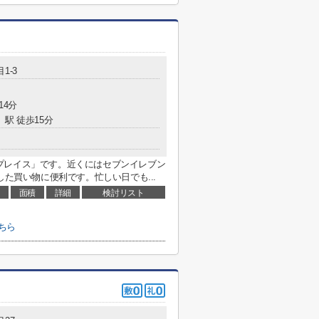
1-3
14分
」駅 徒歩15分
プレイス」です。近くにはセブンイレブン
した買い物に便利です。忙しい日でも...
面積
詳細
検討リスト
ちら