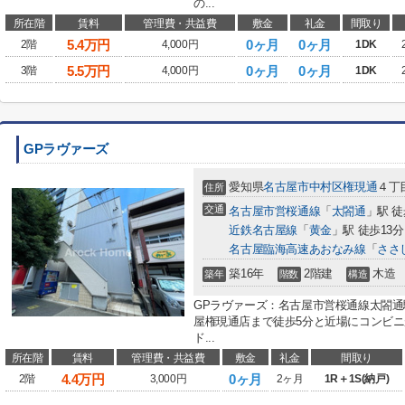
の...
所在階
賃料
管理費・共益費
敷金
礼金
間取り
5.4
万円
0ヶ月
0ヶ月
2階
4,000円
1DK
5.5
万円
0ヶ月
0ヶ月
3階
4,000円
1DK
GPラヴァーズ
愛知県
名古屋市中村区
権現通
４丁
住所
交通
名古屋市営桜通線
「
太閤通
」駅 徒
近鉄名古屋線
「
黄金
」駅 徒歩13分
名古屋臨海高速あおなみ線
「
ささ
築16年
2階建
木造
築年
階数
構造
GPラヴァーズ：名古屋市営桜通線太閤通
屋権現通店まで徒歩5分と近場にコンビ
ド...
所在階
賃料
管理費・共益費
敷金
礼金
間取り
4.4
万円
0ヶ月
2階
3,000円
2ヶ月
1R＋1S(納戸)