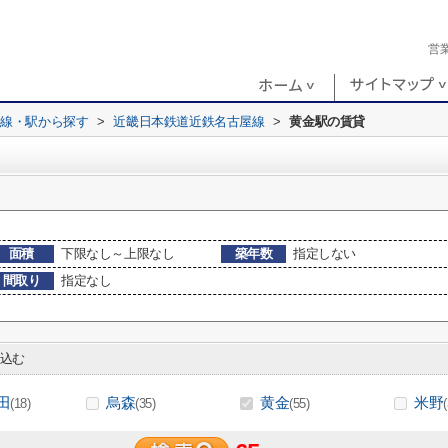
営
路線・駅から探す
>
近畿日本鉄道近鉄名古屋線
>
黄金駅の賃貸
面積
下限なし～上限なし
築年数
指定しない
間取り
指定なし
込む
田
烏森
黄金
米野
(18)
(35)
(55)
(