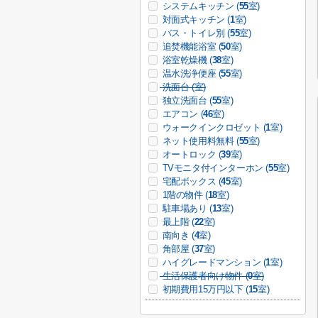
システムキッチン (
55
室)
対面式キッチン (
1
室)
バス・トイレ別 (
55
室)
追焚機能浴室 (
50
室)
浴室乾燥機 (
38
室)
温水洗浄便座 (
55
室)
洗面台 (
室)
独立洗面台 (
55
室)
エアコン (
46
室)
ウォークインクロゼット (
1
室)
ネット使用料無料 (
55
室)
オートロック (
39
室)
TVモニタ付インターホン (
55
室)
宅配ボックス (
45
室)
1階の物件 (
18
室)
駐車場あり (
13
室)
最上階 (
22
室)
南向き (
4
室)
角部屋 (
37
室)
ハイグレードマンション (
1
室)
生活保護者向け物件 (
0
室)
初期費用15万円以下 (
15
室)