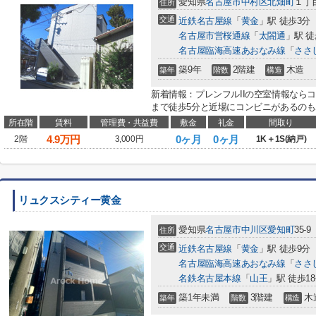
愛知県
名古屋市中村区
北畑町
１丁目
住所
交通
近鉄名古屋線
「
黄金
」駅 徒歩3分
名古屋市営桜通線
「
太閤通
」駅 徒
名古屋臨海高速あおなみ線
「
ささ
築9年
2階建
木造
築年
階数
構造
新着情報：プレンフルIIの空室情報なら
まで徒歩5分と近場にコンビニがあるのも
所在階
賃料
管理費・共益費
敷金
礼金
間取り
4.9
万円
0ヶ月
0ヶ月
2階
3,000円
1K＋1S(納戸)
リュクスシティー黄金
愛知県
名古屋市中川区
愛知町
35-9
住所
交通
近鉄名古屋線
「
黄金
」駅 徒歩9分
名古屋臨海高速あおなみ線
「
ささ
名鉄名古屋本線
「
山王
」駅 徒歩1
築1年未満
3階建
木
築年
階数
構造