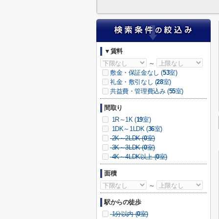
▼賃料
～
敷金・保証金なし (
53
室)
礼金・敷引なし (
28
室)
共益費・管理費込み (
55
室)
間取り
1R～1K (
19
室)
1DK～1LDK (
36
室)
2K～2LDK (
0
室)
3K～3LDK (
0
室)
4K～4LDK以上 (
0
室)
面積
～
駅からの徒歩
1分以内 (
0
室)