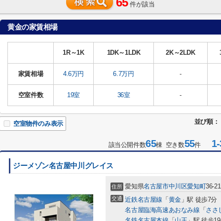
65
件が該当
黄金の家賃相場
1R～1K
1DK～1LDK
2K～2LDK
家賃相場
4.6万円
6.7万円
-
空室件数
19室
36室
-
並び順：
空室物件のみ表示
65
55
1-
該当公開件数
棟 空き数
件
ジーメゾン名古屋中川グレイス
愛知県
名古屋市中川区
愛知町
36-21
住所
交通
近鉄名古屋線
「
黄金
」駅 徒歩7分
名古屋臨海高速あおなみ線
「
ささ
名鉄名古屋本線
「
山王
」駅 徒歩1