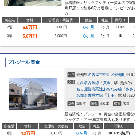
新着情報：リュクスシティー黄金の空室
舟戸店まで徒歩6分と近場にコンビニが
カ...
所在階
賃料
管理費・共益費
敷金
礼金
間取り
6.6
万円
0ヶ月
2階
3,000円
2ヶ月
1LDK
3
5.6
万円
0ヶ月
3階
3,000円
2ヶ月
1K
2
プレジール 黄金
愛知県
名古屋市中川区
愛知町
44-6-
住所
交通
近鉄名古屋線
「
黄金
」駅 徒歩7分
名古屋臨海高速あおなみ線
「
ささ
名鉄名古屋本線
「
山王
」駅 徒歩2
築9年
2階建
木造
築年
階数
構造
新着情報：プレジール 黄金の空室情報な
ラッグストア 平和堂豊成店もあります。こ
所在階
賃料
管理費・共益費
敷金
礼金
間取り
4.2
万円
0ヶ月
1階
3,000円
2ヶ月
1K＋1S(納戸)