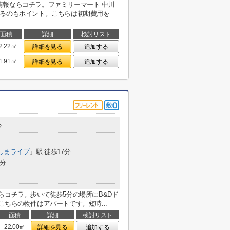
情報ならコチラ。ファミリーマート 中川
あるのもポイント。こちらは初期費用を
面積
詳細
検討リスト
2.22㎡
詳細を見る
追加する
1.91㎡
詳細を見る
追加する
2
しまライブ
」駅 徒歩17分
0分
らコチラ。歩いて徒歩5分の場所にB&Dド
ちらの物件はアパートです。短時...
面積
詳細
検討リスト
22.00㎡
詳細を見る
追加する