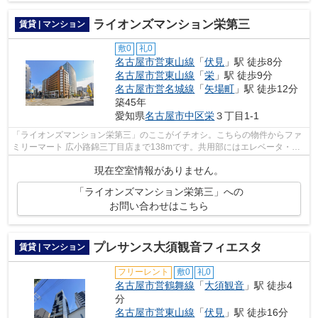
ライオンズマンション栄第三
賃貸 | マンション
敷0
礼0
名古屋市営東山線
「
伏見
」駅 徒歩8分
名古屋市営東山線
「
栄
」駅 徒歩9分
名古屋市営名城線
「
矢場町
」駅 徒歩12分
築45年
愛知県
名古屋市中区
栄
３丁目1-1
「ライオンズマンション栄第三」のここがイチオシ。こちらの物件からファ
ミリーマート 広小路錦三丁目店まで138mです。共用部にはエレベータ・敷
地内ごみ置き場などが揃っており、とて...
現在空室情報がありません。
「ライオンズマンション栄第三」への
お問い合わせはこちら
プレサンス大須観音フィエスタ
賃貸 | マンション
フリーレント
敷0
礼0
名古屋市営鶴舞線
「
大須観音
」駅 徒歩4
分
名古屋市営東山線
「
伏見
」駅 徒歩16分