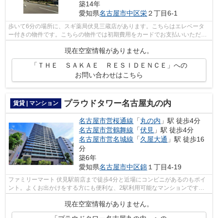
築14年
愛知県
名古屋市中区
栄
２丁目6-1
歩いて6分の場所に、スギ薬局伏見三蔵店があります。こちらはエレベータ
ー付きの物件です。こちらの物件では初期費用をカードでお支払いいただけ
ます。17階建てで、街並みに溶け込んだ...
現在空室情報がありません。
「ＴＨＥ ＳＡＫＡＥ ＲＥＳＩＤＥＮＣＥ」への
お問い合わせはこちら
プラウドタワー名古屋丸の内
賃貸 | マンション
名古屋市営桜通線
「
丸の内
」駅 徒歩4分
名古屋市営鶴舞線
「
伏見
」駅 徒歩4分
名古屋市営名城線
「
久屋大通
」駅 徒歩16
分
築6年
愛知県
名古屋市中区
錦
１丁目4-19
ファミリーマート 伏見駅前店まで徒歩4分と近場にコンビニがあるのもポイ
ント。よくお出かけをする方にも便利な、2駅利用可能なマンションです。
駅まで歩いてアクセスできる、徒歩4分...
現在空室情報がありません。