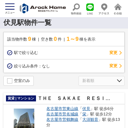
伏見駅物件一覧
9
0
1～9
該当物件数
棟
空き数
件
棟を表示
駅で絞り込む
変更
変更
絞り込み条件：
なし
空室のみ
ＴＨＥ ＳＡＫＡＥ ＲＥＳＩＤＥＮＣＥ
賃貸 | マンション
名古屋市営東山線
「
伏見
」駅 徒歩6分
名古屋市営名城線
「
栄
」駅 徒歩12分
名古屋市営鶴舞線
「
大須観音
」駅 徒歩13
分