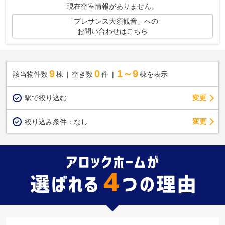
現在空室情報がありません。
「プレサンス大須観音」への
お問い合わせはこちら
9
0
1～9
該当物件数
棟
空き数
件
棟を表示
駅で絞り込む
変更
変更
絞り込み条件：
なし