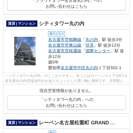
「プラウドタワー名古屋丸の内」への
お問い合わせはこちら
シティタワー丸の内
賃貸 | マンション
敷0
礼0
名古屋市営鶴舞線
「
丸の内
」駅 徒歩3分
名古屋市営東山線
「
伏見
」駅 徒歩12分
名古屋市営桜通線
「
国際センター
」駅 徒
歩12分
築5年
愛知県
名古屋市中区
丸の内
１丁目502-1
「シティタワー丸の内」のここがイチオシ。近くにはローソンストア100 LS
名古屋丸の内店(徒歩5分)がありちょっとした買い物に便利です。共用部には
エレベータ・敷地内ごみ置き場など様...
現在空室情報がありません。
「シティタワー丸の内」への
お問い合わせはこちら
レーベン名古屋松重町 GRAND AUBE
賃貸 | マンション
敷0