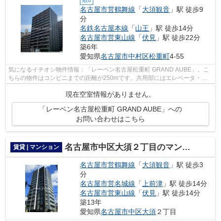
名古屋市営鶴舞線
「
大須観音
」駅 徒歩9
分
名鉄名古屋本線
「
山王
」駅 徒歩14分
名古屋市営東山線
「
伏見
」駅 徒歩22分
築6年
愛知県
名古屋市中村区
松重町
4-55
気になるイチオシ物件情報：「レーベン名古屋松重町 GRAND AUBE」。こ
ちらの物件はコンビニまでの距離が250mです。共用部にはエレベータ・敷
地内ごみ置き場など様々な設備やサービスが...
現在空室情報がありません。
「レーベン名古屋松重町 GRAND AUBE」への
お問い合わせはこちら
名古屋市中区大須２丁目のマンション
賃貸 | マンション
名古屋市営鶴舞線
「
大須観音
」駅 徒歩3
分
名古屋市営名城線
「
上前津
」駅 徒歩14分
名古屋市営東山線
「
伏見
」駅 徒歩14分
築13年
愛知県
名古屋市中区
大須
２丁目