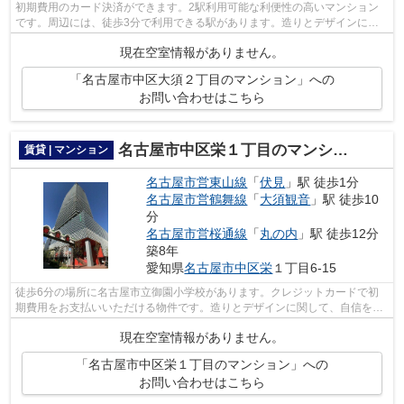
初期費用のカード決済ができます。2駅利用可能な利便性の高いマンション
です。周辺には、徒歩3分で利用できる駅があります。造りとデザインに関
して、自信をもって情報を提供できるマ...
現在空室情報がありません。
「名古屋市中区大須２丁目のマンション」への
お問い合わせはこちら
名古屋市中区栄１丁目のマンション
賃貸 | マンション
名古屋市営東山線
「
伏見
」駅 徒歩1分
名古屋市営鶴舞線
「
大須観音
」駅 徒歩10
分
名古屋市営桜通線
「
丸の内
」駅 徒歩12分
築8年
愛知県
名古屋市中区
栄
１丁目6-15
徒歩6分の場所に名古屋市立御園小学校があります。クレジットカードで初
期費用をお支払いいただける物件です。造りとデザインに関して、自信をも
って情報を提供できるマンションです。...
現在空室情報がありません。
「名古屋市中区栄１丁目のマンション」への
お問い合わせはこちら