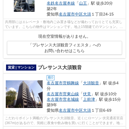
名鉄名古屋本線
「
山王
」駅 徒歩20分
築2年
愛知県
名古屋市中区
大須
１丁目24-15
共用部にはエレベータ・敷地内ごみ置き場などが備わっておりとても充実し
ています。こちらの物件はマンションです。地上15階建てのマンション。2
駅利用可能な物件で移動範囲が広がりま...
現在空室情報がありません。
「プレサンス大須観音フィエスタ」への
お問い合わせはこちら
プレサンス大須観音
賃貸 | マンション
敷0
名古屋市営鶴舞線
「
大須観音
」駅 徒歩4
分
名古屋市営東山線
「
伏見
」駅 徒歩10分
名古屋市営名城線
「
上前津
」駅 徒歩15分
築9年
愛知県
名古屋市中区
大須
１丁目6-69
こだわりポイント満載のプレサンス大須観音。近くにローソン 伏見通若宮店
(367m)があるので、気軽に夜食や飲み物を買いに行くことができます。地上
14階建てのマンションは、弊社イチオ...