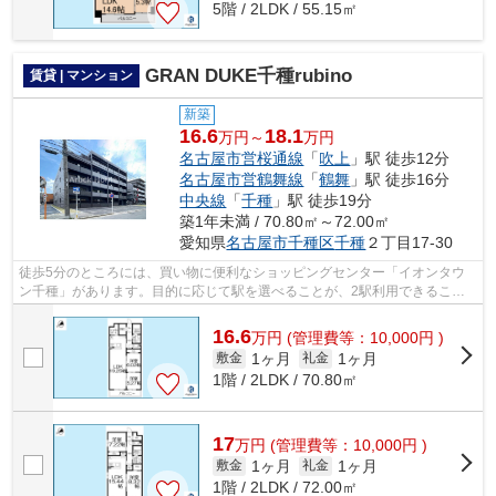
5階 / 2LDK / 55.15㎡
GRAN DUKE千種rubino
賃貸 | マンション
新築
16.6
18.1
万円～
万円
名古屋市営桜通線
「
吹上
」駅 徒歩12分
名古屋市営鶴舞線
「
鶴舞
」駅 徒歩16分
中央線
「
千種
」駅 徒歩19分
築1年未満 / 70.80㎡～72.00㎡
愛知県
名古屋市千種区
千種
２丁目17-30
徒歩5分のところには、買い物に便利なショッピングセンター「イオンタウ
ン千種」があります。目的に応じて駅を選べることが、2駅利用できるこの
物件のメリットです。こちらの物件はマ...
16.6
万
円
(管理費等：10,000円 )
1ヶ月
1ヶ月
敷金
礼金
1階 / 2LDK / 70.80㎡
17
万
円
(管理費等：10,000円 )
1ヶ月
1ヶ月
敷金
礼金
1階 / 2LDK / 72.00㎡