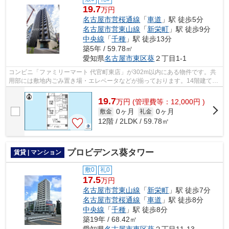
19.7
万円
名古屋市営桜通線
「
車道
」駅 徒歩5分
名古屋市営東山線
「
新栄町
」駅 徒歩9分
中央線
「
千種
」駅 徒歩13分
築5年 / 59.78㎡
愛知県
名古屋市東区
葵
２丁目1-1
コンビニ「ファミリーマート 代官町東店」が302m以内にある物件です。共
用部には敷地内ごみ置き場・エレベータなどが揃っております。14階建ての
物件となっています。2駅利用できる場...
19.7
万
円
(管理費等：12,000円 )
0ヶ月
0ヶ月
敷金
礼金
12階 / 2LDK / 59.78㎡
プロビデンス葵タワー
賃貸 | マンション
敷0
礼0
17.5
万円
名古屋市営東山線
「
新栄町
」駅 徒歩7分
名古屋市営桜通線
「
車道
」駅 徒歩8分
中央線
「
千種
」駅 徒歩8分
築19年 / 68.42㎡