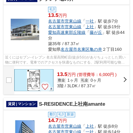
礼0
13.5
万円
名古屋市営東山線
「
一社
」駅 徒歩7分
名古屋市営東山線
「
上社
」駅 徒歩19分
愛知高速東部丘陵線
「
藤が丘
」駅 徒歩44
分
築35年 / 87.37㎡
愛知県
名古屋市名東区
亀の井
２丁目160
近くにはセブン-イレブン 名古屋高間町店(徒歩5分)がありちょっとした買い
物に便利です。電車でのアクセスを快適なものにする、2駅利用可能な物件
です。最上階の物件です。こちらは初...
13.5
万
円
(管理費等：6,000円 )
1ヶ月
0ヶ月
敷金
礼金
3階 / 3LDK / 87.37㎡
S-RESIDENCE上社南amante
賃貸 | マンション
敷0
礼0
新築
14.7
万円
名古屋市営東山線
「
上社
」駅 徒歩8分
名古屋市営東山線
「
一社
」駅 徒歩14分