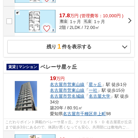
17.8
万
円
(管理費等：10,000円 )
1ヶ月
1ヶ月
敷金
礼金
2階 / 2LDK / 72.00㎡
1
残り
件を表示する
ベレーサ星ヶ丘
賃貸 | マンション
19
万円
名古屋市営東山線
「
星ヶ丘
」駅 徒歩1分
名古屋市営東山線
「
一社
」駅 徒歩15分
名古屋市営名城線
「
名古屋大学
」駅 徒歩
34分
築20年 / 80.91㎡
愛知県
名古屋市千種区
井上町
98
こだわりポイント満載のベレーサ星ヶ丘。クリエイトＳ・Ｄ 名古屋星が丘店
まで徒歩3分にあるので、体調が悪くなっても安心。共用部には敷地内ごみ
置き場・エレベータなどが揃っており...