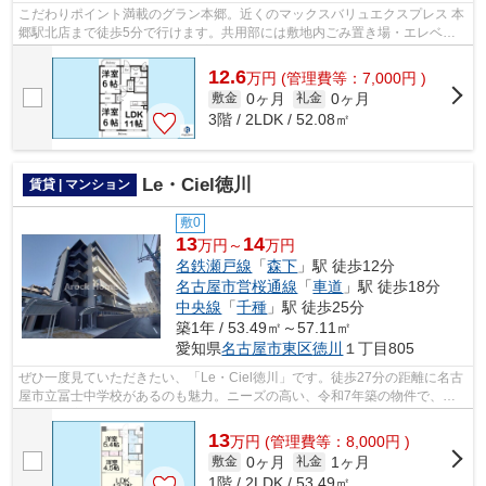
こだわりポイント満載のグラン本郷。近くのマックスバリュエクスプレス 本
郷駅北店まで徒歩5分で行けます。共用部には敷地内ごみ置き場・エレベー
タなどが備わっておりとても充実して...
12.6
万
円
(管理費等：7,000円 )
0ヶ月
0ヶ月
敷金
礼金
3階 / 2LDK / 52.08㎡
Le・Ciel徳川
賃貸 | マンション
敷0
13
14
万円～
万円
名鉄瀬戸線
「
森下
」駅 徒歩12分
名古屋市営桜通線
「
車道
」駅 徒歩18分
中央線
「
千種
」駅 徒歩25分
築1年 / 53.49㎡～57.11㎡
愛知県
名古屋市東区
徳川
１丁目805
ぜひ一度見ていただきたい、「Le・Ciel徳川」です。徒歩27分の距離に名古
屋市立冨士中学校があるのも魅力。ニーズの高い、令和7年築の物件で、オ
シャレな室内が魅力的。駅まで徒歩12分...
13
万
円
(管理費等：8,000円 )
0ヶ月
1ヶ月
敷金
礼金
1階 / 2LDK / 53.49㎡