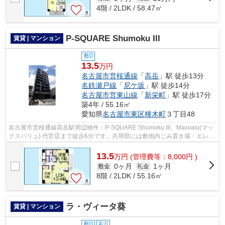
4階 / 2LDK / 58.47㎡
P-SQUARE Shumoku III
賃貸 | マンション
敷0
13.5
万円
名古屋市営桜通線
「
高岳
」駅 徒歩13分
名鉄瀬戸線
「
尼ケ坂
」駅 徒歩14分
名古屋市営東山線
「
新栄町
」駅 徒歩17分
築4年 / 55.16㎡
愛知県
名古屋市東区
橦木町
３丁目48
名古屋市営桜通線高岳駅周辺物件：P-SQUARE Shumoku III。Maxvalu(マッ
クスバリュ) 代官店まで徒歩6分です。共用部には敷地内ごみ置き場・エレベ
ータなどが備わっておりとても充実して...
13.5
万
円
(管理費等：8,000円 )
0ヶ月
1ヶ月
敷金
礼金
8階 / 2LDK / 55.16㎡
ラ・ヴィータ葵
賃貸 | マンション
敷0
礼0