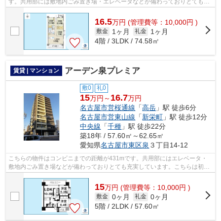
す。共用部には敷地内ごみ置き場・エレベータなどが備わっておりとても充
実しています。こちらは徒歩10分に立地...
16.5
万
円
(管理費等：10,000円 )
1ヶ月
1ヶ月
敷金
礼金
4階 / 3LDK / 74.58㎡
アーデン泉プレミア
賃貸 | マンション
敷0
礼0
15
16.7
万円～
万円
名古屋市営桜通線
「
高岳
」駅 徒歩6分
名古屋市営東山線
「
新栄町
」駅 徒歩12分
中央線
「
千種
」駅 徒歩22分
築18年 / 57.60㎡～62.65㎡
愛知県
名古屋市東区
泉
３丁目14-12
こちらの物件はコンビニまでの距離が431mです。共用部にはエレベータ・
敷地内ごみ置き場などが備わっておりとても充実しています。こちらは初期
費用をカードでお支払いいただけるマン...
15
万
円
(管理費等：10,000円 )
0ヶ月
0ヶ月
敷金
礼金
5階 / 2LDK / 57.60㎡