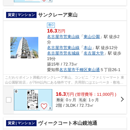
サンクレーア東山
賃貸 | マンション
敷0
16.3
万円
名古屋市営東山線
「
東山公園
」駅 徒歩2
分
名古屋市営東山線
「
本山
」駅 徒歩12分
名古屋市営名城線
「
名古屋大学
」駅 徒歩
19分
築15年 / 72.73㎡
愛知県
名古屋市千種区
東山通
５丁目26-1
こだわりポイント満載のサンクレーア東山。コンビニ「ファミリーマート 東
山公園駅前店」が76m以内にある物件です。共用部にはエレベータ・敷地内
ごみ置き場などが揃っており、とても...
16.3
万
円
(管理費等：11,000円 )
0ヶ月
1ヶ月
敷金
礼金
2階 / 3LDK / 72.73㎡
ヴィークコート本山鏡池通
賃貸 | マンション