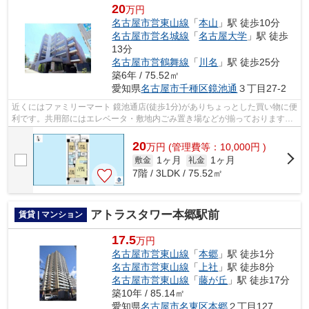
20
万円
名古屋市営東山線
「
本山
」駅 徒歩10分
名古屋市営名城線
「
名古屋大学
」駅 徒歩
13分
名古屋市営鶴舞線
「
川名
」駅 徒歩25分
築6年 / 75.52㎡
愛知県
名古屋市千種区
鏡池通
３丁目27-2
近くにはファミリーマート 鏡池通店(徒歩1分)がありちょっとした買い物に便
利です。共用部にはエレベータ・敷地内ごみ置き場などが揃っております。
こちらの物件はマンションです。ク...
20
万
円
(管理費等：10,000円 )
1ヶ月
1ヶ月
敷金
礼金
7階 / 3LDK / 75.52㎡
アトラスタワー本郷駅前
賃貸 | マンション
17.5
万円
名古屋市営東山線
「
本郷
」駅 徒歩1分
名古屋市営東山線
「
上社
」駅 徒歩8分
名古屋市営東山線
「
藤が丘
」駅 徒歩17分
築10年 / 85.14㎡
愛知県
名古屋市名東区
本郷
２丁目127