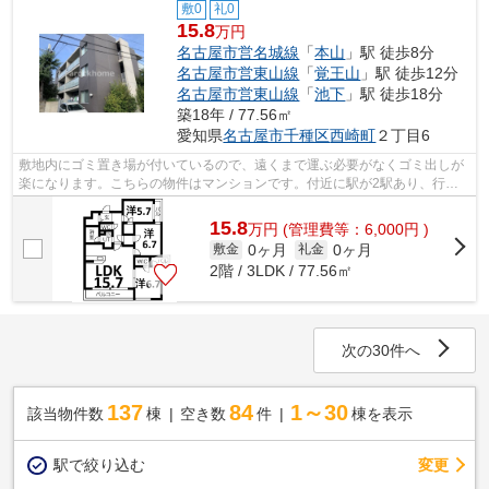
敷0
礼0
15.8
万円
名古屋市営名城線
「
本山
」駅 徒歩8分
名古屋市営東山線
「
覚王山
」駅 徒歩12分
名古屋市営東山線
「
池下
」駅 徒歩18分
築18年 / 77.56㎡
愛知県
名古屋市千種区
西崎町
２丁目6
敷地内にゴミ置き場が付いているので、遠くまで運ぶ必要がなくゴミ出しが
楽になります。こちらの物件はマンションです。付近に駅が2駅あり、行き
先に応じて使い分けができます。最上階...
15.8
万
円
(管理費等：6,000円 )
0ヶ月
0ヶ月
敷金
礼金
2階 / 3LDK / 77.56㎡
次の30件へ
137
84
1～30
該当物件数
棟
空き数
件
棟を表示
駅で絞り込む
変更