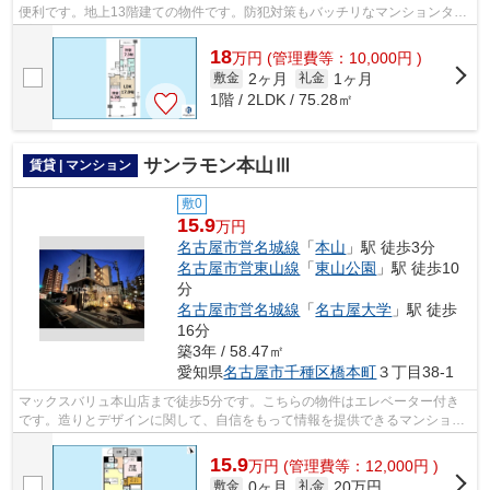
便利です。地上13階建ての物件です。防犯対策もバッチリなマンションタイ
プの物件です。近くに駅が2つあるた...
18
万
円
(管理費等：10,000円 )
2ヶ月
1ヶ月
敷金
礼金
1階 / 2LDK / 75.28㎡
サンラモン本山Ⅲ
賃貸 | マンション
敷0
15.9
万円
名古屋市営名城線
「
本山
」駅 徒歩3分
名古屋市営東山線
「
東山公園
」駅 徒歩10
分
名古屋市営名城線
「
名古屋大学
」駅 徒歩
16分
築3年 / 58.47㎡
愛知県
名古屋市千種区
橋本町
３丁目38-1
マックスバリュ本山店まで徒歩5分です。こちらの物件はエレベーター付き
です。造りとデザインに関して、自信をもって情報を提供できるマンション
です。初期費用はカードで決済いただけ...
15.9
万
円
(管理費等：12,000円 )
0ヶ月
20万円
敷金
礼金