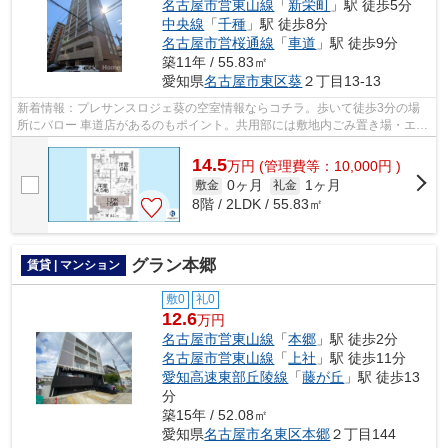
名古屋市営東山線
「
新栄町
」駅 徒歩5分
中央線
「
千種
」駅 徒歩8分
名古屋市営桜通線
「
車道
」駅 徒歩9分
築11年 / 55.83㎡
愛知県
名古屋市東区
葵
２丁目13-13
新着情報：プレサンスロジェ葵の空室情報ならコチラ。歩いて徒歩3分の場
所にバロー 車道店があるのもポイント。共用部には敷地内ごみ置き場・エレ
ベータなどが備わっておりとても充実...
14.5
万
円
(管理費等：10,000円 )
0ヶ月
1ヶ月
敷金
礼金
8階 / 2LDK / 55.83㎡
グラン本郷
賃貸 | マンション
敷0
礼0
12.6
万円
名古屋市営東山線
「
本郷
」駅 徒歩2分
名古屋市営東山線
「
上社
」駅 徒歩11分
愛知高速東部丘陵線
「
藤が丘
」駅 徒歩13
分
築15年 / 52.08㎡
愛知県
名古屋市名東区
本郷
２丁目144