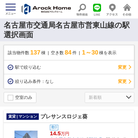
名古屋市交通局名古屋市営東山線の駅
選択画面
137
84
1～30
該当物件数
棟
空き数
件
棟を表示
駅で絞り込む
変更
変更
絞り込み条件：
なし
空室のみ
プレサンスロジェ葵
賃貸 | マンション
敷0
14.5
万円