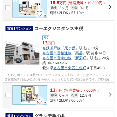
19.8
万
円
(管理費等：19,800円 )
2ヶ月
0ヶ月
敷金
礼金
5階 / 2LDK / 57.10㎡
コーエクジスタンス主税
賃貸 | マンション
敷0
13
万円
名鉄瀬戸線
「
尼ケ坂
」駅 徒歩13分
名古屋市営桜通線
「
高岳
」駅 徒歩14分
名古屋市営東山線
「
新栄町
」駅 徒歩20分
築1年 / 60.53㎡
愛知県
名古屋市東区
主税町
４丁目45-3
こだわりポイント満載のコーエクジスタンス主税。近くにはセブンイレブン
名古屋泉3丁目店(徒歩6分)がありちょっとした買い物に便利です。2駅利用で
きるので電車をよく使う方におすす...
13
万
円
(管理費等：7,000円 )
0ヶ月
12万円
敷金
礼金
1階 / 2LDK / 60.53㎡
グランデ亀の井
賃貸 | マンション