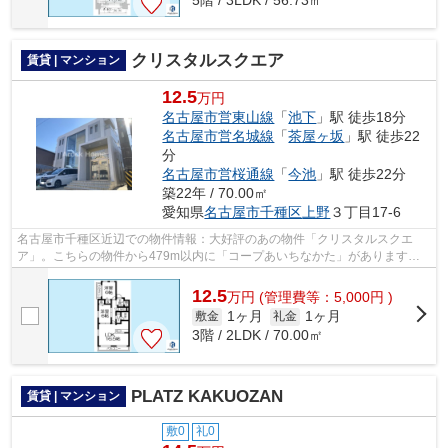
クリスタルスクエア
賃貸 | マンション
12.5
万円
名古屋市営東山線
「
池下
」駅 徒歩18分
名古屋市営名城線
「
茶屋ヶ坂
」駅 徒歩22
分
名古屋市営桜通線
「
今池
」駅 徒歩22分
築22年 / 70.00㎡
愛知県
名古屋市千種区
上野
３丁目17-6
名古屋市千種区近辺での物件情報：大好評のあの物件「クリスタルスクエ
ア」。こちらの物件から479m以内に「コープあいちなかた」があります。
最上階のマンションです。ごみをもって歩...
12.5
万
円
(管理費等：5,000円 )
1ヶ月
1ヶ月
敷金
礼金
3階 / 2LDK / 70.00㎡
PLATZ KAKUOZAN
賃貸 | マンション
敷0
礼0