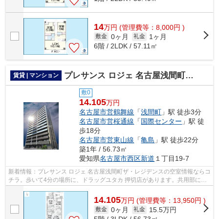
14
万
円
(管理費等：8,000円 )
0ヶ月
1ヶ月
敷金
礼金
6階 / 2LDK / 57.11㎡
プレサンス ロジェ 名古屋浅間町ザ・レジデンス
賃貸 | マンション
敷0
14.105
万円
名古屋市営鶴舞線
「
浅間町
」駅 徒歩3分
名古屋市営桜通線
「
国際センター
」駅 徒
歩18分
名古屋市営東山線
「
亀島
」駅 徒歩22分
築1年 / 56.73㎡
愛知県
名古屋市西区
新道
１丁目19-7
新着情報：プレサンス ロジェ 名古屋浅間町ザ・レジデンスの空室情報ならコ
チラ。歩いて4分の場所に、ドラッグユタカ 押切店があります。共用部には
敷地内ごみ置き場・エレベータなど...
14.105
万
円
(管理費等：13,950円 )
0ヶ月
15.5万円
敷金
礼金
5階 / 3LDK / 56.73㎡