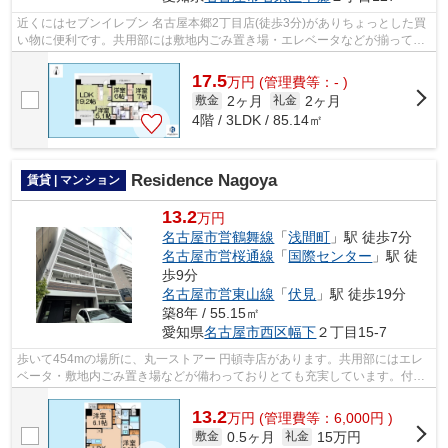
近くにはセブンイレブン 名古屋本郷2丁目店(徒歩3分)がありちょっとした買
い物に便利です。共用部には敷地内ごみ置き場・エレベータなどが揃ってお
ります。駅まで徒歩1分の位置に立地...
17.5
万
円
(管理費等：- )
2ヶ月
2ヶ月
敷金
礼金
4階 / 3LDK / 85.14㎡
Residence Nagoya
賃貸 | マンション
13.2
万円
名古屋市営鶴舞線
「
浅間町
」駅 徒歩7分
名古屋市営桜通線
「
国際センター
」駅 徒
歩9分
名古屋市営東山線
「
伏見
」駅 徒歩19分
築8年 / 55.15㎡
愛知県
名古屋市西区
幅下
２丁目15-7
歩いて454mの場所に、丸一ストアー 円頓寺店があります。共用部にはエレ
ベータ・敷地内ごみ置き場などが備わっておりとても充実しています。付近
に駅が2つあるので、用途や行き先によ...
13.2
万
円
(管理費等：6,000円 )
0.5ヶ月
15万円
敷金
礼金