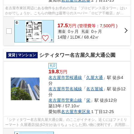
愛知県
名古屋市東区
葵
２丁目11-13
名古屋市東区周辺にある物件をお求めの方は「プロビデンス葵タワー」はい
かがでしょうか。こちらの物件は最寄りのスーパー「ロピア千種店」が
466m以内にあります。共用部には敷地内ご...
17.5
万
円
(管理費等：7,500円 )
0ヶ月
0ヶ月
敷金
礼金
14階 / 1LDK / 68.42㎡
シティタワー名古屋久屋大通公園
賃貸 | マンション
礼0
19.8
万円
名古屋市営桜通線
「
久屋大通
」駅 徒歩4
分
名古屋市営名城線
「
名古屋城
」駅 徒歩12
分
名古屋市営東山線
「
栄
」駅 徒歩12分
築13年 / 57.10㎡
愛知県
名古屋市東区
泉
１丁目12-25
「シティタワー名古屋久屋大通公園」のここがイチオシ。近くにはファミリ
ーマート 久屋通店(徒歩2分)がありちょっとした買い物に便利です。共用部に
はエレベータ・敷地内ごみ置き場な...