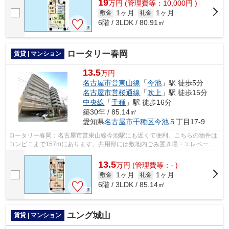
19
万
円
(管理費等：10,000円 )
1ヶ月
1ヶ月
敷金
礼金
6階 / 3LDK / 80.91㎡
ロータリー春岡
賃貸 | マンション
13.5
万円
名古屋市営東山線
「
今池
」駅 徒歩5分
名古屋市営桜通線
「
吹上
」駅 徒歩15分
中央線
「
千種
」駅 徒歩16分
築30年 / 85.14㎡
愛知県
名古屋市千種区
今池
５丁目17-9
ロータリー春岡：名古屋市営東山線今池駅にも近くて便利。こちらの物件は
コンビニまで157mにあります。共用部には敷地内ごみ置き場・エレベータ
などが揃っております。2駅利用可能でと...
13.5
万
円
(管理費等：- )
1ヶ月
1ヶ月
敷金
礼金
6階 / 3LDK / 85.14㎡
ユング城山
賃貸 | マンション