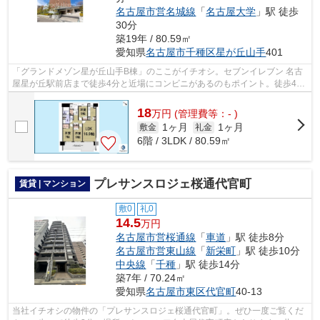
名古屋市営名城線
「
名古屋大学
」駅 徒歩
30分
築19年 / 80.59㎡
愛知県
名古屋市千種区
星が丘山手
401
「グランドメゾン星が丘山手B棟」のここがイチオシ。セブンイレブン 名古
屋星が丘駅前店まで徒歩4分と近場にコンビニがあるのもポイント。徒歩4分
に駅がある物件です。2駅利用できる立...
18
万
円
(管理費等：- )
1ヶ月
1ヶ月
敷金
礼金
6階 / 3LDK / 80.59㎡
プレサンスロジェ桜通代官町
賃貸 | マンション
敷0
礼0
14.5
万円
名古屋市営桜通線
「
車道
」駅 徒歩8分
名古屋市営東山線
「
新栄町
」駅 徒歩10分
中央線
「
千種
」駅 徒歩14分
築7年 / 70.24㎡
愛知県
名古屋市東区
代官町
40-13
当社イチオシの物件の「プレサンスロジェ桜通代官町」。ぜひ一度ご覧くだ