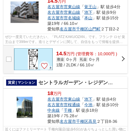
14.5
万円
名古屋市営東山線
「
覚王山
」駅 徒歩4分
名古屋市営東山線
「
池下
」駅 徒歩9分
名古屋市営名城線
「
本山
」駅 徒歩15分
築19年 / 66.10㎡
愛知県
名古屋市千種区
山門町
２丁目2-2
ぜひ一度見ていただきたい、「PLATZ KAKUOZAN」です。フランテ ロゼ 覚
王山まで399mです。造りとデザインに関して、自信をもって情報を提供で
きるマンションです。徒歩4分の位置に駅が...
14.5
万
円
(管理費等：10,000円 )
0ヶ月
0ヶ月
敷金
礼金
1階 / 2LDK / 66.10㎡
セントラルガーデン・レジデンスA棟
賃貸 | マンション
18
万円
名古屋市営東山線
「
池下
」駅 徒歩4分
名古屋市営桜通線
「
今池
」駅 徒歩10分
中央線
「
千種
」駅 徒歩18分
築19年 / 75.28㎡
愛知県
名古屋市千種区
高見
２丁目8-36
近くにはファミリーマート 千種向陽店(徒歩6分)がありちょっとした買い物に