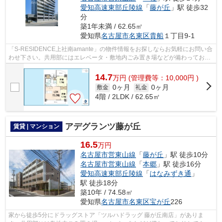
愛知高速東部丘陵線
「
藤が丘
」駅 徒歩32
分
築1年未満 / 62.65㎡
愛知県
名古屋市名東区
貴船
１丁目9-1
「S-RESIDENCE上社南amante」の物件情報をお探しならお気軽にお問い合
わせ下さい。共用部にはエレベータ・敷地内ごみ置き場などが備わっており
とても充実しています。10階建てで、街並...
14.7
万
円
(管理費等：10,000円 )
0ヶ月
0ヶ月
敷金
礼金
4階 / 2LDK / 62.65㎡
アデグランツ藤が丘
賃貸 | マンション
16.5
万円
名古屋市営東山線
「
藤が丘
」駅 徒歩10分
名古屋市営東山線
「
本郷
」駅 徒歩16分
愛知高速東部丘陵線
「
はなみずき通
」
駅 徒歩18分
築10年 / 74.58㎡
愛知県
名古屋市名東区
宝が丘
226
家から徒歩5分にドラッグストア「ツルハドラッグ 藤が丘南店」がありま