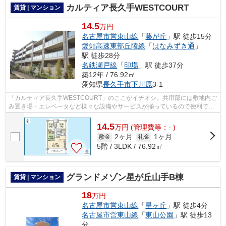
カルティア長久手WESTCOURT
賃貸 | マンション
14.5
万円
名古屋市営東山線
「
藤が丘
」駅 徒歩15分
愛知高速東部丘陵線
「
はなみずき通
」
駅 徒歩28分
名鉄瀬戸線
「
印場
」駅 徒歩37分
築12年 / 76.92㎡
愛知県
長久手市
下川原
3-1
「カルティア長久手WESTCOURT」のここがイチオシ。共用部には敷地内ご
み置き場・エレベータなど様々な設備やサービスが揃っているので便利で
す。付近にある2つの駅は、用途や行き先に...
14.5
万
円
(管理費等：- )
2ヶ月
1ヶ月
敷金
礼金
5階 / 3LDK / 76.92㎡
グランドメゾン星が丘山手B棟
賃貸 | マンション
18
万円
名古屋市営東山線
「
星ヶ丘
」駅 徒歩4分
名古屋市営東山線
「
東山公園
」駅 徒歩13
分