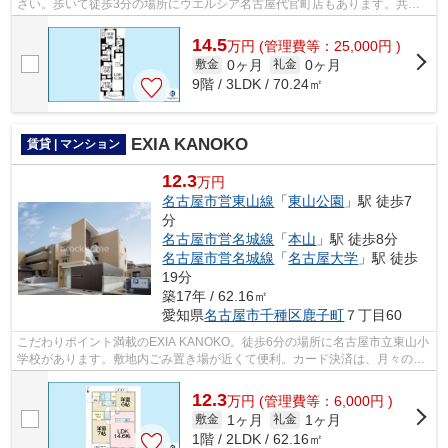
さい。歩いて徒歩3分の場所にウエルシア名古屋代官町店もあります。共用
部にはエレベータ・敷地内ごみ置き場な...
14.5
万
円
(管理費等：25,000円 )
0ヶ月
0ヶ月
敷金
礼金
9階 / 3LDK / 70.24㎡
EXIA KANOKO
賃貸 | マンション
12.3
万円
名古屋市営東山線
「
東山公園
」駅 徒歩7
分
名古屋市営名城線
「
本山
」駅 徒歩8分
名古屋市営名城線
「
名古屋大学
」駅 徒歩
19分
築17年 / 62.16㎡
愛知県
名古屋市千種区
鹿子町
７丁目60
こだわりポイント満載のEXIA KANOKO。徒歩6分の場所に名古屋市立東山小
学校があります。敷地内ごみ置き場が近くて便利。カード決済は、月々の家
賃や初期費用支払いのわずらわしさを解...
12.3
万
円
(管理費等：6,000円 )
1ヶ月
1ヶ月
敷金
礼金
1階 / 2LDK / 62.16㎡