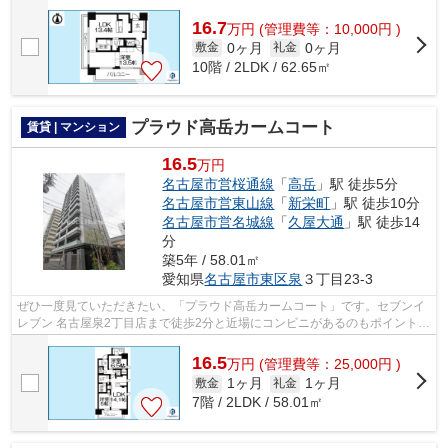
16.7
万
円
(管理費等：10,000円 )
0ヶ月
0ヶ月
敷金
礼金
10階 / 2LDK / 62.65㎡
プラウド高岳カームコート
賃貸 | マンション
16.5
万円
名古屋市営桜通線
「
高岳
」駅 徒歩5分
名古屋市営東山線
「
新栄町
」駅 徒歩10分
名古屋市営名城線
「
久屋大通
」駅 徒歩14
分
築5年 / 58.01㎡
愛知県
名古屋市東区
泉
３丁目23-3
ぜひ一度見ていただきたい、「プラウド高岳カームコート」です。セブンイ
レブン 名古屋泉2丁目店まで徒歩2分と近場にコンビニがあるのもポイント。
共用部には敷地内ごみ置き場・エレベ...
16.5
万
円
(管理費等：25,000円 )
1ヶ月
1ヶ月
敷金
礼金
7階 / 2LDK / 58.01㎡