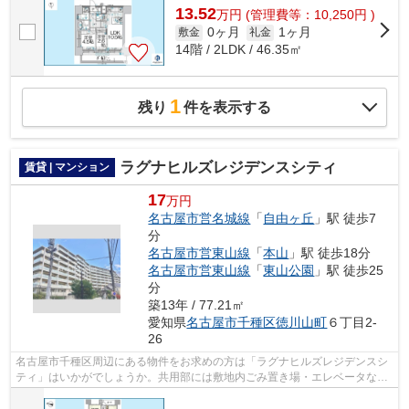
13.52
万
円
(管理費等：10,250円 )
0ヶ月
1ヶ月
敷金
礼金
14階 / 2LDK / 46.35㎡
1
残り
件を表示する
ラグナヒルズレジデンスシティ
賃貸 | マンション
17
万円
名古屋市営名城線
「
自由ヶ丘
」駅 徒歩7
分
名古屋市営東山線
「
本山
」駅 徒歩18分
名古屋市営東山線
「
東山公園
」駅 徒歩25
分
築13年 / 77.21㎡
愛知県
名古屋市千種区
徳川山町
６丁目2-
26
名古屋市千種区周辺にある物件をお求めの方は「ラグナヒルズレジデンスシ
ティ」はいかがでしょうか。共用部には敷地内ごみ置き場・エレベータなど
が備わっておりとても充実しています...