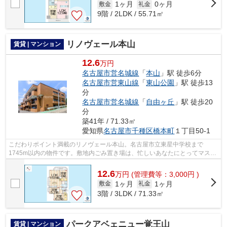
1ヶ月
0ヶ月
敷金
礼金
9階 / 2LDK / 55.71㎡
リノヴェール本山
賃貸 | マンション
12.6
万円
名古屋市営名城線
「
本山
」駅 徒歩6分
名古屋市営東山線
「
東山公園
」駅 徒歩13
分
名古屋市営名城線
「
自由ヶ丘
」駅 徒歩20
分
築41年 / 71.33㎡
愛知県
名古屋市千種区
橋本町
１丁目50-1
こだわりポイント満載のリノヴェール本山。名古屋市立東星中学校まで
1745m以内の物件です。敷地内ごみ置き場は、忙しいあなたにとってマスト
な条件ではないでしょうか。2駅利用可能で...
12.6
万
円
(管理費等：3,000円 )
1ヶ月
1ヶ月
敷金
礼金
3階 / 3LDK / 71.33㎡
パークアベェニュー覚王山
賃貸 | マンション