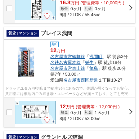
16.3
万
円
(管理費等：10,000円 )
0ヶ月
0ヶ月
敷金
礼金
9階 / 2LDK / 55.45㎡
プレイス浅間
賃貸 | マンション
敷0
12
万円
名古屋市営鶴舞線
「
浅間町
」駅 徒歩3分
名鉄名古屋本線
「
栄生
」駅 徒歩18分
名古屋市営東山線
「
亀島
」駅 徒歩20分
築7年 / 53.00㎡
愛知県
名古屋市西区
新道
１丁目19-27
ドラッグユタカ 押切店まで徒歩3分にあるので、体調が悪くなっても安心。
共用部には敷地内ごみ置き場・エレベータなどが揃っており、とても充実し
ています。令和元年築のコチラの物件...
12
万
円
(管理費等：12,000円 )
0ヶ月
1.5ヶ月
敷金
礼金
8階 / 2LDK / 53.00㎡
グランヒルズ猫洞
賃貸 | マンション