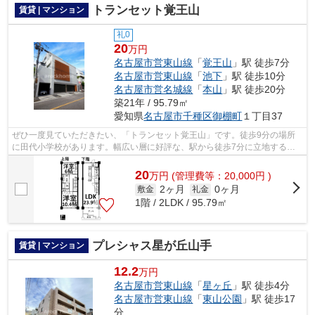
トランセット覚王山
賃貸 | マンション
礼0
20
万円
名古屋市営東山線
「
覚王山
」駅 徒歩7分
名古屋市営東山線
「
池下
」駅 徒歩10分
名古屋市営名城線
「
本山
」駅 徒歩20分
築21年 / 95.79㎡
愛知県
名古屋市千種区
御棚町
１丁目37
ぜひ一度見ていただきたい、「トランセット覚王山」です。徒歩9分の場所
に田代小学校があります。幅広い層に好評な、駅から徒歩7分に立地する物
件です。造りとデザインに関して、自信...
20
万
円
(管理費等：20,000円 )
2ヶ月
0ヶ月
敷金
礼金
1階 / 2LDK / 95.79㎡
プレシャス星が丘山手
賃貸 | マンション
12.2
万円
名古屋市営東山線
「
星ヶ丘
」駅 徒歩4分
名古屋市営東山線
「
東山公園
」駅 徒歩17
分