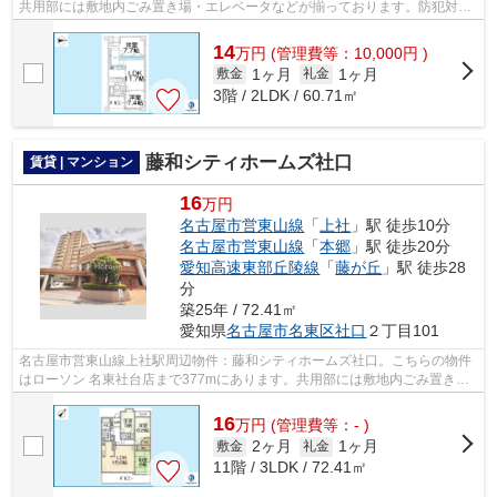
共用部には敷地内ごみ置き場・エレベータなどが揃っております。防犯対策
もバッチリなマンションタイプの物...
14
万
円
(管理費等：10,000円 )
1ヶ月
1ヶ月
敷金
礼金
3階 / 2LDK / 60.71㎡
藤和シティホームズ社口
賃貸 | マンション
16
万円
名古屋市営東山線
「
上社
」駅 徒歩10分
名古屋市営東山線
「
本郷
」駅 徒歩20分
愛知高速東部丘陵線
「
藤が丘
」駅 徒歩28
分
築25年 / 72.41㎡
愛知県
名古屋市名東区
社口
２丁目101
名古屋市営東山線上社駅周辺物件：藤和シティホームズ社口。こちらの物件
はローソン 名東社台店まで377mにあります。共用部には敷地内ごみ置き
場・エレベータなど様々な設備やサービス...
16
万
円
(管理費等：- )
2ヶ月
1ヶ月
敷金
礼金
11階 / 3LDK / 72.41㎡