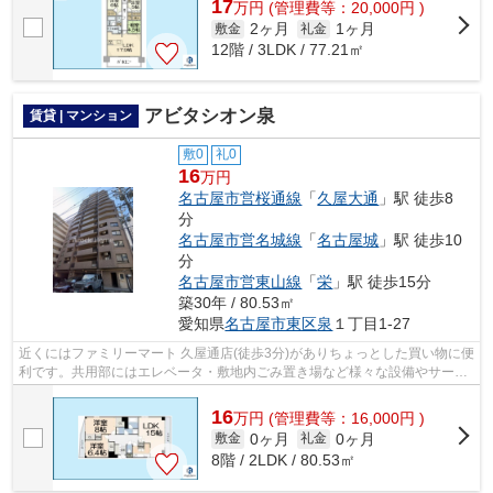
17
万
円
(管理費等：20,000円 )
2ヶ月
1ヶ月
敷金
礼金
12階 / 3LDK / 77.21㎡
アビタシオン泉
賃貸 | マンション
敷0
礼0
16
万円
名古屋市営桜通線
「
久屋大通
」駅 徒歩8
分
名古屋市営名城線
「
名古屋城
」駅 徒歩10
分
名古屋市営東山線
「
栄
」駅 徒歩15分
築30年 / 80.53㎡
愛知県
名古屋市東区
泉
１丁目1-27
近くにはファミリーマート 久屋通店(徒歩3分)がありちょっとした買い物に便
利です。共用部にはエレベータ・敷地内ごみ置き場など様々な設備やサービ
スが揃っているので便利です。防犯...
16
万
円
(管理費等：16,000円 )
0ヶ月
0ヶ月
敷金
礼金
8階 / 2LDK / 80.53㎡