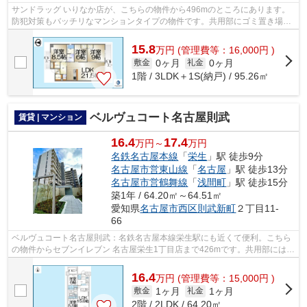
サンドラッグ いりなか店が、こちらの物件から496mのところにあります。
防犯対策もバッチリなマンションタイプの物件です。共用部にゴミ置き場が
あるので、外部の人にごみを見られたり...
15.8
万
円
(管理費等：16,000円 )
0ヶ月
0ヶ月
敷金
礼金
1階 / 3LDK＋1S(納戸) / 95.26㎡
ベルヴュコート名古屋則武
賃貸 | マンション
16.4
17.4
万円～
万円
名鉄名古屋本線
「
栄生
」駅 徒歩9分
名古屋市営東山線
「
名古屋
」駅 徒歩13分
名古屋市営鶴舞線
「
浅間町
」駅 徒歩15分
築1年 / 64.20㎡～64.51㎡
愛知県
名古屋市西区
則武新町
２丁目11-
66
ベルヴュコート名古屋則武：名鉄名古屋本線栄生駅にも近くて便利。こちら
の物件からセブンイレブン 名古屋栄生1丁目店まで426mです。共用部には敷
地内ごみ置き場・エレベータなどが揃...
16.4
万
円
(管理費等：15,000円 )
1ヶ月
1ヶ月
敷金
礼金
2階 / 2LDK / 64.20㎡