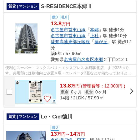
S-RESIDENCE本郷Ⅱ
賃貸 | マンション
敷0
礼0
13.8
万円
名古屋市営東山線
「
本郷
」駅 徒歩1分
名古屋市営東山線
「
上社
」駅 徒歩10分
愛知高速東部丘陵線
「
藤が丘
」駅 徒歩17
分
築5年 / 57.90㎡
愛知県
名古屋市名東区
本郷
２丁目212-1
便利なスーパー「マックスバリュエクスプレス 本郷駅北店」まで325mで
す。共用部には敷地内ごみ置き場・エレベータ2基などが備わっておりとて
も充実しています。こちらの物件はマンシ...
13.8
万
円
(管理費等：12,000円 )
0ヶ月
0ヶ月
敷金
礼金
14階 / 2LDK / 57.90㎡
Le・Ciel徳川
賃貸 | マンション
敷0
13
14
万円～
万円