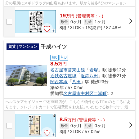
分の場所にスギドラッグ内山店もあります。駅から徒歩6分のマンション
で、電車での通勤にも便利な立地です。こ...
19
万
円
(管理費等：- )
0ヶ月
1ヶ月
敷金
礼金
8階 / 3LDK＋1S(納戸) / 87.48㎡
千成ハイツ
賃貸 | マンション
敷0
礼0
8.5
万円
名古屋市営東山線
「
岩塚
」駅 徒歩12分
近鉄名古屋線
「
近鉄八田
」駅 徒歩21分
関西本線
「
八田
」駅 徒歩23分
築52年 / 57.02㎡
愛知県
名古屋市中村区
二瀬町
1-2
ヘルスケアセイジョー 中村剣町店が、こちらの物件から111mのところにあ
ります。クレジットカードで初期費用をお支払いいただける物件です。最寄
りの駅まで徒歩12分のマンションです。...
8.5
万
円
(管理費等：- )
0ヶ月
0ヶ月
敷金
礼金
3階 / 3LDK / 57.02㎡