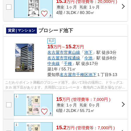
15.3
万
円
(管理費等：20,000円 )
1ヶ月
1ヶ月
敷金
礼金
4階 / 3LDK / 80.30㎡
プロシード池下
賃貸 | マンション
礼0
15
15.2
万円～
万円
名古屋市営東山線
「
池下
」駅 徒歩3分
名古屋市営桜通線
「
今池
」駅 徒歩8分
中央線
「
千種
」駅 徒歩17分
築1年 / 55.71㎡
愛知県
名古屋市千種区
池下
１丁目9-13
こだわりポイント満載のプロシード池下。歩いて3分の場所に、ドラッグユ
タカ 池下店があります。共用部にはエレベータ・敷地内ごみ置き場などが揃
っており、とても充実しています。地...
15
万
円
(管理費等：7,000円 )
1ヶ月
0ヶ月
敷金
礼金
6階 / 2LDK / 55.71㎡
15.2
万
円
(管理費等：7,000円 )