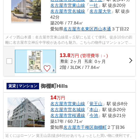
名古屋市営東山線
「
一社
」駅 徒歩20分
名古屋市営名城線
「
名古屋大学
」駅 徒歩
42分
築20年 / 77.84㎡
愛知県
名古屋市名東区
西山本通
３丁目22
メイツ西山本通：名古屋市営東山線星ヶ丘駅にも近くて便利。徒歩10分の距
離に名古屋市立神丘中学校があるのも魅力。こちらの物件はマンションで
す。エレベーター付き物件です。名古屋...
13.8
万
円
(管理費等：- )
2ヶ月
0ヶ月
敷金
礼金
2階 / 3LDK / 77.84㎡
御棚町Hills
賃貸 | マンション
14
万円
名古屋市営東山線
「
覚王山
」駅 徒歩8分
名古屋市営名城線
「
本山
」駅 徒歩20分
名古屋市営桜通線
「
今池
」駅 徒歩21分
築17年 / 60.71㎡
愛知県
名古屋市千種区
御棚町
２丁目36
近くにはローソン 覚王山店(徒歩6分)がありちょっとした買い物に便利です。