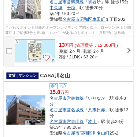
名古屋市営鶴舞線
「
御器所
」駅 徒歩15分
中央線
「
千種
」駅 徒歩20分
築7年 / 63.20㎡
愛知県
名古屋市昭和区
車田町
１丁目202
こだわりポイント満載のオープンレジデンシア昭和吹上。ローソン 吹上公園
前店まで徒歩3分と近場にコンビニがあるのもポイント。共用部には敷地内
ごみ置き場・エレベータなどが備わっ...
13
万
円
(管理費等：12,000円 )
2ヶ月
2ヶ月
敷金
礼金
2階 / 2LDK / 63.20㎡
CASA川名山
賃貸 | マンション
敷0
礼0
15.8
万円
名古屋市営鶴舞線
「
いりなか
」駅 徒歩8
分
名古屋市営名城線
「
八事日赤
」駅 徒歩13
分
名古屋市営東山線
「
本山
」駅 徒歩28分
築19年 / 95.26㎡
愛知県
名古屋市昭和区
川名山町
25-2