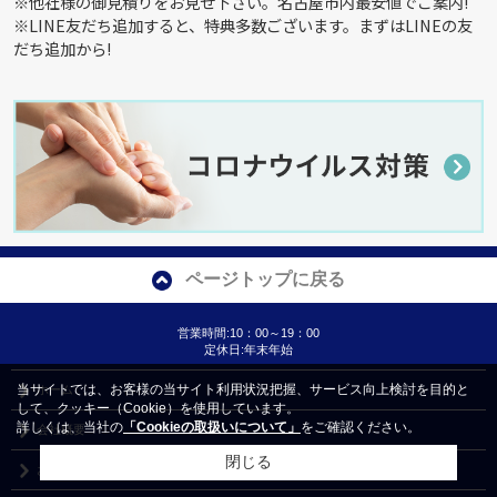
※他社様の御見積りをお見せ下さい。名古屋市内最安値でご案内!
※LINE友だち追加すると、特典多数ございます。まずはLINEの友
だち追加から!
ページトップに戻る
営業時間:10：00～19：00
定休日:年末年始
当サイトでは、お客様の当サイト利用状況把握、サービス向上検討を目的と
ホーム
して、クッキー（Cookie）を使用しています。
詳しくは、当社の
「Cookieの取扱いについて」
をご確認ください。
会社概要
閉じる
お問い合わせ