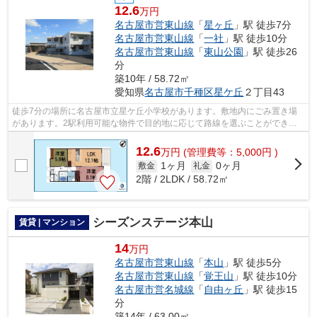
12.6
万円
名古屋市営東山線
「
星ヶ丘
」駅 徒歩7分
名古屋市営東山線
「
一社
」駅 徒歩10分
名古屋市営東山線
「
東山公園
」駅 徒歩26
分
築10年 / 58.72㎡
愛知県
名古屋市千種区
星ケ丘
２丁目43
徒歩7分の場所に名古屋市立星ケ丘小学校があります。敷地内にごみ置き場
があります。2駅利用可能な物件で目的地に応じて路線を選ぶことができま
す。クレジットカードで初期費用がお支...
12.6
万
円
(管理費等：5,000円 )
1ヶ月
0ヶ月
敷金
礼金
2階 / 2LDK / 58.72㎡
シーズンステージ本山
賃貸 | マンション
14
万円
名古屋市営東山線
「
本山
」駅 徒歩5分
名古屋市営東山線
「
覚王山
」駅 徒歩10分
名古屋市営名城線
「
自由ヶ丘
」駅 徒歩15
分
築14年 / 63.00㎡