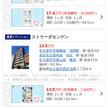
17.4
万
円
(管理費等：15,000円 )
1ヶ月
1ヶ月
敷金
礼金
4階 / 2LDK＋1S(納戸) / 64.51㎡
ストラーダセンゲン
賃貸 | マンション
13.5
万円
名古屋市営鶴舞線
「
浅間町
」駅 徒歩3分
名鉄名古屋本線
「
栄生
」駅 徒歩19分
名古屋市営東山線
「
亀島
」駅 徒歩21分
築6年 / 63.34㎡
愛知県
名古屋市西区
浅間
２丁目4-4
歩いて2分の場所に、ドラッグユタカ 押切店があります。共用部にはエレベ
ータ・敷地内ごみ置き場などが揃っております。周辺環境の良い10階建ての
建物です。目的に応じて選べる2駅利用...
13.5
万
円
(管理費等：7,000円 )
2ヶ月
1ヶ月
敷金
礼金
6階 / 2LDK / 63.34㎡