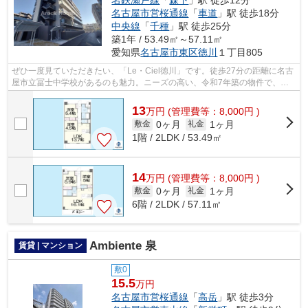
名鉄瀬戸線
「
森下
」駅 徒歩12分
名古屋市営桜通線
「
車道
」駅 徒歩18分
中央線
「
千種
」駅 徒歩25分
築1年 / 53.49㎡～57.11㎡
愛知県
名古屋市東区
徳川
１丁目805
ぜひ一度見ていただきたい、「Le・Ciel徳川」です。徒歩27分の距離に名古
屋市立冨士中学校があるのも魅力。ニーズの高い、令和7年築の物件で、オ
シャレな室内が魅力的。駅まで徒歩12分...
13
万
円
(管理費等：8,000円 )
0ヶ月
1ヶ月
敷金
礼金
1階 / 2LDK / 53.49㎡
14
万
円
(管理費等：8,000円 )
0ヶ月
1ヶ月
敷金
礼金
6階 / 2LDK / 57.11㎡
Ambiente 泉
賃貸 | マンション
敷0
15.5
万円
名古屋市営桜通線
「
高岳
」駅 徒歩3分