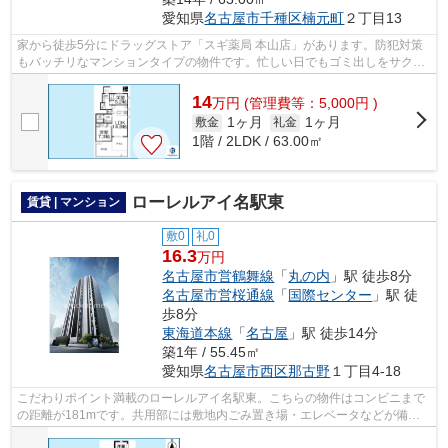
愛知県
名古屋市千種区
楠元町
２丁目13
家から徒歩5分にドラッグストア「スギ薬局 本山店」があります。防犯対策
もバッチリなマンションタイプの物件です。忙しい日でもゴミ出しをサクッ
と終えられるように、敷地内にゴミ置...
14
万
円
(管理費等：5,000円 )
1ヶ月
1ヶ月
敷金
礼金
1階 / 2LDK / 63.00㎡
ローレルアイ名駅東
賃貸 | マンション
敷0
礼0
16.3
万円
名古屋市営鶴舞線
「
丸の内
」駅 徒歩8分
名古屋市営桜通線
「
国際センター
」駅 徒
歩8分
東海道本線
「
名古屋
」駅 徒歩14分
築1年 / 55.45㎡
愛知県
名古屋市西区
那古野
１丁目4-18
こだわりポイント満載のローレルアイ名駅東。こちらの物件はコンビニまで
の距離が181mです。共用部には敷地内ごみ置き場・エレベータなどが備わ
っておりとても充実しています。是非ご...