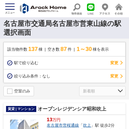
名古屋市交通局名古屋市営東山線の駅
選択画面
137
87
1～30
該当物件数
棟
空き数
件
棟を表示
駅で絞り込む
変更
変更
絞り込み条件：
なし
空室のみ
オープンレジデンシア昭和吹上
賃貸 | マンション
13
万円
名古屋市営桜通線
「
吹上
」駅 徒歩2分