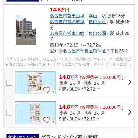
14.8
万円
名古屋市営東山線
「
本山
」駅 徒歩13分
名古屋市営名城線
「
自由ヶ丘
」駅 徒歩16
分
名古屋市営東山線
「
東山公園
」駅 徒歩20
分
築10年 / 72.15㎡～72.72㎡
愛知県
名古屋市千種区
猫洞通
２丁目25-2
「グランヒルズ猫洞」のここがイチオシ。共用部にはエレベータ・敷地内ご
み置き場などが揃っており、とても充実しています。造りとデザインに関し
て、自信をもって情報を提供できるマ...
14.8
万
円
(管理費等：10,000円 )
2ヶ月
1ヶ月
敷金
礼金
4階 / 3LDK / 72.72㎡
14.8
万
円
(管理費等：10,000円 )
2ヶ月
1ヶ月
敷金
礼金
5階 / 3LDK / 72.15㎡
グランドメゾン東山元町
賃貸 | マンション