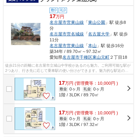
敷0
礼0
17
万円
名古屋市営東山線
「
東山公園
」駅 徒歩8
分
名古屋市営名城線
「
名古屋大学
」駅 徒歩
11分
名古屋市営東山線
「
本山
」駅 徒歩16分
築34年 / 89.70㎡～97.32㎡
愛知県
名古屋市千種区
東山元町
２丁目18
徒歩21分の距離に名古屋市立城山中学校があるのも魅力。ご利用可能な駅が
2つあり、行き先に応じて乗車駅の使い分けができます。魅力的な駅近の物
件で、駅まで徒歩8分です。あると使い...
17
万
円
(管理費等：10,000円 )
0ヶ月
0ヶ月
敷金
礼金
1階 / 3LDK / 89.70㎡
17
万
円
(管理費等：10,000円 )
0ヶ月
0ヶ月
敷金
礼金
1階 / 3LDK / 97.32㎡