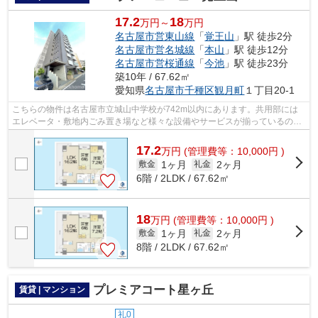
17.2
18
万円～
万円
名古屋市営東山線
「
覚王山
」駅 徒歩2分
名古屋市営名城線
「
本山
」駅 徒歩12分
名古屋市営桜通線
「
今池
」駅 徒歩23分
築10年 / 67.62㎡
愛知県
名古屋市千種区
観月町
１丁目20-1
こちらの物件は名古屋市立城山中学校が742m以内にあります。共用部には
エレベータ・敷地内ごみ置き場など様々な設備やサービスが揃っているので
便利です。周辺に駅が2つあるので電車で...
17.2
万
円
(管理費等：10,000円 )
1ヶ月
2ヶ月
敷金
礼金
6階 / 2LDK / 67.62㎡
18
万
円
(管理費等：10,000円 )
1ヶ月
2ヶ月
敷金
礼金
8階 / 2LDK / 67.62㎡
プレミアコート星ヶ丘
賃貸 | マンション
礼0