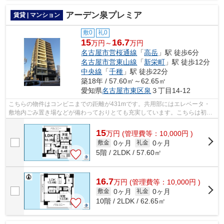
アーデン泉プレミア
賃貸 | マンション
敷0
礼0
15
16.7
万円～
万円
名古屋市営桜通線
「
高岳
」駅 徒歩6分
名古屋市営東山線
「
新栄町
」駅 徒歩12分
中央線
「
千種
」駅 徒歩22分
築18年 / 57.60㎡～62.65㎡
愛知県
名古屋市東区
泉
３丁目14-12
こちらの物件はコンビニまでの距離が431mです。共用部にはエレベータ・
敷地内ごみ置き場などが備わっておりとても充実しています。こちらは初期
費用をカードでお支払いいただけるマン...
15
万
円
(管理費等：10,000円 )
0ヶ月
0ヶ月
敷金
礼金
5階 / 2LDK / 57.60㎡
16.7
万
円
(管理費等：10,000円 )
0ヶ月
0ヶ月
敷金
礼金
10階 / 2LDK / 62.65㎡