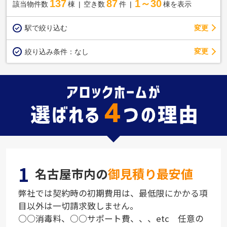
137
87
1～30
該当物件数
棟
空き数
件
棟を表示
駅で絞り込む
変更
変更
絞り込み条件：
なし
1
名古屋市内の
御見積り最安値
弊社では契約時の初期費用は、最低限にかかる項
目以外は一切請求致しません。
○○消毒料、○○サポート費、、、etc 任意の