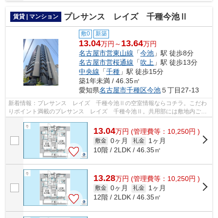
プレサンス レイズ 千種今池Ⅱ
賃貸 | マンション
敷0
新築
13.04
13.64
万円～
万円
名古屋市営東山線
「
今池
」駅 徒歩8分
名古屋市営桜通線
「
吹上
」駅 徒歩13分
中央線
「
千種
」駅 徒歩15分
築1年未満 / 46.35㎡
愛知県
名古屋市千種区
今池
５丁目27-13
新着情報：プレサンス レイズ 千種今池Ⅱの空室情報ならコチラ。こだわ
りポイント満載のプレサンス レイズ 千種今池Ⅱ。共用部には敷地内ごみ
置き場・エレベータなど様々な設備やサ...
13.04
万
円
(管理費等：10,250円 )
0ヶ月
1ヶ月
敷金
礼金
10階 / 2LDK / 46.35㎡
13.28
万
円
(管理費等：10,250円 )
0ヶ月
1ヶ月
敷金
礼金
12階 / 2LDK / 46.35㎡