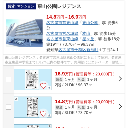
東山公園レジデンス
賃貸 | マンション
14.8
16.9
万円～
万円
名古屋市営東山線
「
東山公園
」駅 徒歩5
分
名古屋市営名城線
「
本山
」駅 徒歩15分
名古屋市営東山線
「
星ヶ丘
」駅 徒歩18分
築19年 / 73.70㎡～96.37㎡
愛知県
名古屋市千種区
新池町
１丁目24-1
東山公園レジデンス：名古屋市営東山線東山公園駅にも近くて便利。名古屋
市立東星中学校まで1012m以内の物件です。共用部にはエレベータ・敷地内
ごみ置き場など様々な設備やサービスが...
16.9
万
円
(管理費等：20,000円 )
1ヶ月
1ヶ月
敷金
礼金
2階 / 2LDK / 96.37㎡
14.8
万
円
(管理費等：20,000円 )
1ヶ月
1ヶ月
敷金
礼金
3階 / 3LDK / 73.70㎡