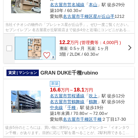
名古屋市営名城線
「
本山
」駅 徒歩29分
築10年 / 60.30㎡
愛知県
名古屋市千種区
星が丘山手
1212
当社イチオシの物件の「プレシャス星が丘山手」。ぜひ一度ご覧ください。
セブンイレブン 名古屋星が丘駅前店まで徒歩4分と近場にコンビニがあるの
もポイント。充実の設備と綺麗な室内...
12.2
万
円
(管理費等：4,000円 )
0.5ヶ月
1ヶ月
敷金
礼金
3階 / 2LDK / 60.30㎡
GRAN DUKE千種rubino
賃貸 | マンション
新築
16.6
18.1
万円～
万円
名古屋市営桜通線
「
吹上
」駅 徒歩12分
名古屋市営鶴舞線
「
鶴舞
」駅 徒歩16分
中央線
「
千種
」駅 徒歩19分
築1年未満 / 70.80㎡～72.00㎡
愛知県
名古屋市千種区
千種
２丁目17-30
徒歩5分のところには、買い物に便利なショッピングセンター「イオンタウ
ン千種」があります。目的に応じて駅を選べることが、2駅利用できるこの