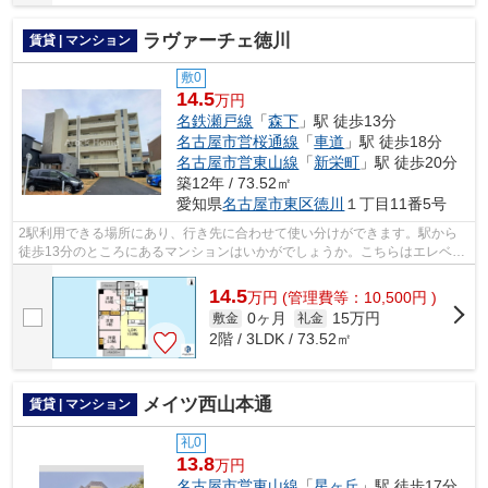
ラヴァーチェ徳川
賃貸 | マンション
敷0
14.5
万円
名鉄瀬戸線
「
森下
」駅 徒歩13分
名古屋市営桜通線
「
車道
」駅 徒歩18分
名古屋市営東山線
「
新栄町
」駅 徒歩20分
築12年 / 73.52㎡
愛知県
名古屋市東区
徳川
１丁目11番5号
2駅利用できる場所にあり、行き先に合わせて使い分けができます。駅から
徒歩13分のところにあるマンションはいかがでしょうか。こちらはエレベー
ター付きの物件です。クレジットカード...
14.5
万
円
(管理費等：10,500円 )
0ヶ月
15万円
敷金
礼金
2階 / 3LDK / 73.52㎡
メイツ西山本通
賃貸 | マンション
礼0
13.8
万円
名古屋市営東山線
「
星ヶ丘
」駅 徒歩17分