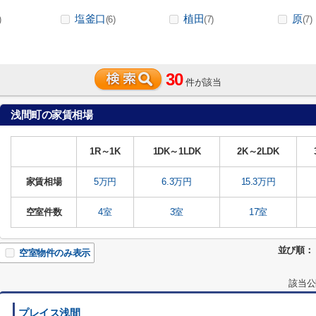
塩釜口
植田
原
)
(6)
(7)
(7)
30
件が該当
浅間町の家賃相場
1R～1K
1DK～1LDK
2K～2LDK
家賃相場
5万円
6.3万円
15.3万円
空室件数
4室
3室
17室
並び順：
空室物件のみ表示
該当公
プレイス浅間