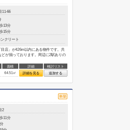
11-66
分
歩13分
歩15分
コンクリート
丁目店」が426m以内にある物件です。共
などが揃っております。周辺に2駅ありの
面積
詳細
検討リスト
64.51㎡
詳細を見る
追加する
目2
歩11分
1分
15分