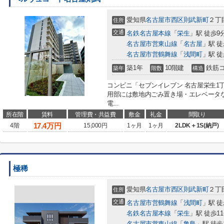
愛知県
名古屋市西区
則武新町
２丁目
住所
交通
名鉄名古屋本線
「
栄生
」駅 徒歩9
名古屋市営東山線
「
名古屋
」駅 徒
名古屋市営鶴舞線
「
浅間町
」駅 徒
築1年
10階建
鉄筋
築年
階数
構造
コンビニ「セブンイレブン 名古屋栄生1
用部には敷地内ごみ置き場・エレベータ
電...
所在階
賃料
管理費・共益費
敷金
礼金
間取り
17.4
万円
4階
15,000円
1ヶ月
1ヶ月
2LDK＋1S(納戸)
極稀
愛知県
名古屋市西区
則武新町
２丁
住所
交通
名古屋市営鶴舞線
「
浅間町
」駅 徒
名鉄名古屋本線
「
栄生
」駅 徒歩1
名古屋市営東山線
「
亀島
」駅 徒歩