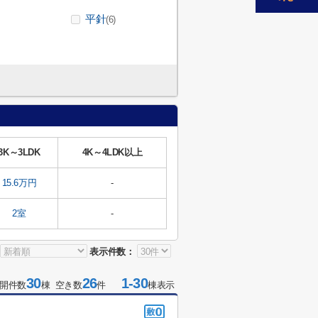
平針
(6)
3K～3LDK
4K～4LDK以上
15.6万円
-
2室
-
表示件数：
30
26
1-30
開件数
棟 空き数
件
棟表示