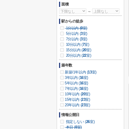
面積
～
駅からの徒歩
1分以内 (
0
室)
5分以内 (
3
室)
7分以内 (
3
室)
10分以内 (
7
室)
15分以内 (
20
室)
20分以内 (
22
室)
築年数
新築/1年以内 (
13
室)
3年以内 (
16
室)
5年以内 (
16
室)
7年以内 (
16
室)
10年以内 (
20
室)
15年以内 (
23
室)
20年以内 (
23
室)
情報公開日
指定しない (
26
室)
本日 (
0
室)