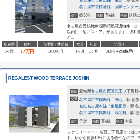
名古屋市営東山線
「
亀島
」駅 徒歩
名古屋市営桜通線
「
国際センター
築38年
7階建
鉄筋
築年
階数
構造
名古屋市営鶴舞線浅間町駅周辺物件：コー
以内に「菊井ストア」があります。共用
ど...
所在階
賃料
管理費・共益費
敷金
礼金
間取り
17
万円
6-7階
10,000円
1ヶ月
1ヶ月
3LDK＋2S(納戸)
REGALEST WOOD TERRACE JOSHIN
愛知県
名古屋市西区
児玉
３丁目19-
住所
交通
名古屋市営鶴舞線
「
浄心
」駅 徒歩
名鉄名古屋本線
「
東枇杷島
」駅 徒
名古屋市営鶴舞線
「
浅間町
」駅 徒
予定
3階建
木造
築年
階数
構造
ファミリーマート 名西二丁目店まで徒歩
ト。駅から徒歩10分にある物件なので、