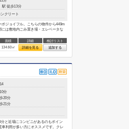
12分
」駅 徒歩13分
コンクリート
ポジョイフル。こちらの物件から449m
部には敷地内ごみ置き場・エレベータな
面積
詳細
検討リスト
134.60㎡
詳細を見る
追加する
14
10分
歩20分
歩21分
4分と近場にコンビニがあるのもポイン
電車利用が多い方にオススメです。クレ