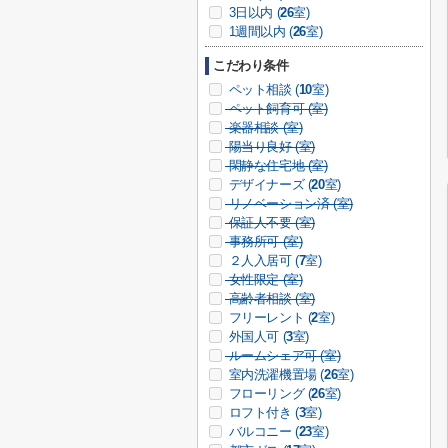
3日以内 (
26
室)
1週間以内 (
26
室)
こだわり条件
ペット相談 (
10
室)
ペット飼育可 (
室)
楽器相談 (
室)
陽当り良好 (
室)
閑静な住宅地 (
室)
デザイナーズ (
20
室)
リノベーション済 (
室)
保証人不要 (
室)
事務所可 (
室)
２人入居可 (
7
室)
女性限定 (
室)
高齢者相談 (
室)
フリーレント (
2
室)
外国人可 (
3
室)
ルームシェア可 (
室)
室内洗濯機置場 (
26
室)
フローリング (
26
室)
ロフト付き (
3
室)
バルコニー (
23
室)