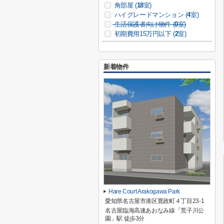
角部屋 (
18
室)
ハイグレードマンション (
4
室)
生活保護者向け物件 (
0
室)
初期費用15万円以下 (
2
室)
新着物件
Hare Court Arakogawa Park
愛知県名古屋市港区寛政町４丁目23-1
名古屋臨海高速あおなみ線「荒子川公
園」駅 徒歩3分