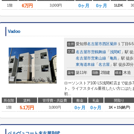
6
万円
0ヶ月
0ヶ月
1階
3,000円
1LDK
3
Vadoo
愛知県
名古屋市西区
菊井
１丁目6-5
住所
交通
名古屋市営鶴舞線
「
浅間町
」駅 徒
名古屋市営東山線
「
亀島
」駅 徒歩
東海道本線
「
名古屋
」駅 徒歩20分
築11年
2階建
木造
築年
階数
構造
ローソンストア100 LS浅間町店まで徒
ト。ライフスタイル重視したい方にはた
初...
所在階
賃料
管理費・共益費
敷金
礼金
間取り
5.1
万円
0ヶ月
0ヶ月
1階
3,000円
1K＋1S(納戸)
ベルヴュコート名古屋則武