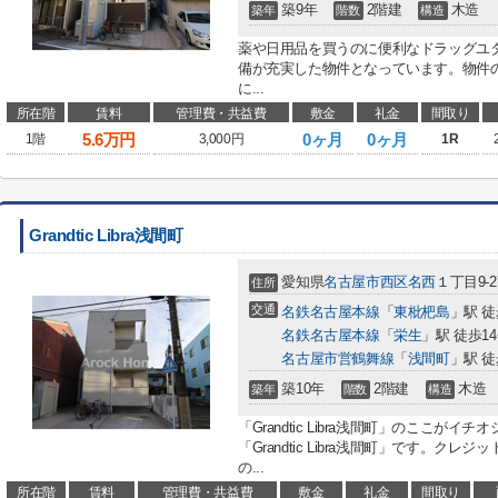
築9年
2階建
木造
築年
階数
構造
薬や日用品を買うのに便利なドラッグユタ
備が充実した物件となっています。物件
に...
所在階
賃料
管理費・共益費
敷金
礼金
間取り
5.6
万円
0ヶ月
0ヶ月
1階
3,000円
1R
Grandtic Libra浅間町
愛知県
名古屋市西区
名西
１丁目9-27
住所
交通
名鉄名古屋本線
「
東枇杷島
」駅 徒
名鉄名古屋本線
「
栄生
」駅 徒歩1
名古屋市営鶴舞線
「
浅間町
」駅 徒
築10年
2階建
木造
築年
階数
構造
「Grandtic Libra浅間町」のここが
「Grandtic Libra浅間町」です。
の...
所在階
賃料
管理費・共益費
敷金
礼金
間取り