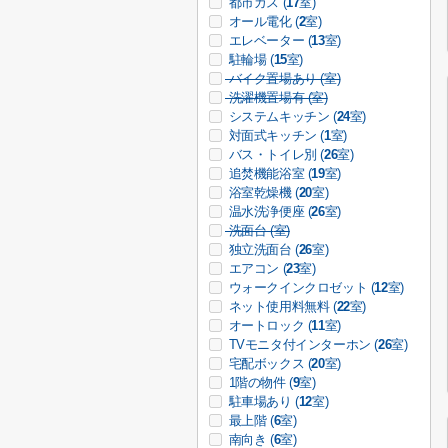
都市ガス (
17
室)
オール電化 (
2
室)
エレベーター (
13
室)
駐輪場 (
15
室)
バイク置場あり (
室)
洗濯機置場有 (
室)
システムキッチン (
24
室)
対面式キッチン (
1
室)
バス・トイレ別 (
26
室)
追焚機能浴室 (
19
室)
浴室乾燥機 (
20
室)
温水洗浄便座 (
26
室)
洗面台 (
室)
独立洗面台 (
26
室)
エアコン (
23
室)
ウォークインクロゼット (
12
室)
ネット使用料無料 (
22
室)
オートロック (
11
室)
TVモニタ付インターホン (
26
室)
宅配ボックス (
20
室)
1階の物件 (
9
室)
駐車場あり (
12
室)
最上階 (
6
室)
南向き (
6
室)