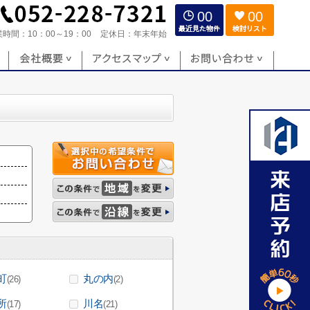
00
00
業時間：
10：00～19：00
定休日：
年末年始
町
丸の内
(26)
(2)
所
川名
(17)
(21)