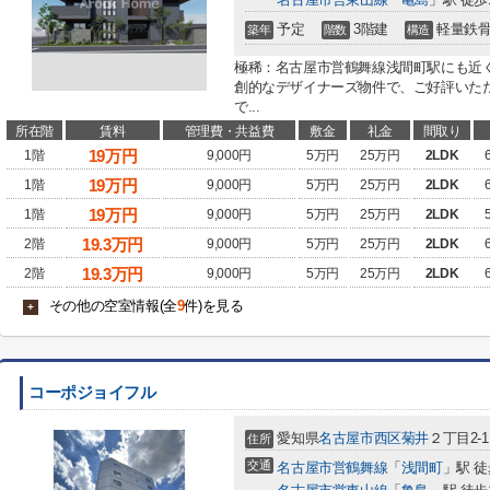
予定
3階建
軽量鉄
築年
階数
構造
極稀：名古屋市営鶴舞線浅間町駅にも近く
創的なデザイナーズ物件で、ご好評いた
で...
所在階
賃料
管理費・共益費
敷金
礼金
間取り
19
万円
1階
9,000円
5万円
25万円
2LDK
19
万円
1階
9,000円
5万円
25万円
2LDK
19
万円
1階
9,000円
5万円
25万円
2LDK
19.3
万円
2階
9,000円
5万円
25万円
2LDK
19.3
万円
2階
9,000円
5万円
25万円
2LDK
その他の空室情報(全
9
件)を見る
+
コーポジョイフル
愛知県
名古屋市西区
菊井
２丁目2-1
住所
交通
名古屋市営鶴舞線
「
浅間町
」駅 徒