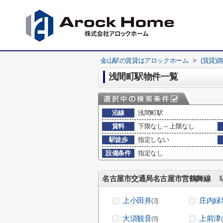
金山駅の賃貸はアロックホーム
>
(賃貸)
浅間町駅物件一覧
沿線
浅間町駅
賃料
下限なし～上限なし
駅徒歩
指定しない
設備条件
指定なし
名古屋市交通局名古屋市営鶴舞線
駅
上小田井
庄内緑
(3)
大須観音
上前津
(8)