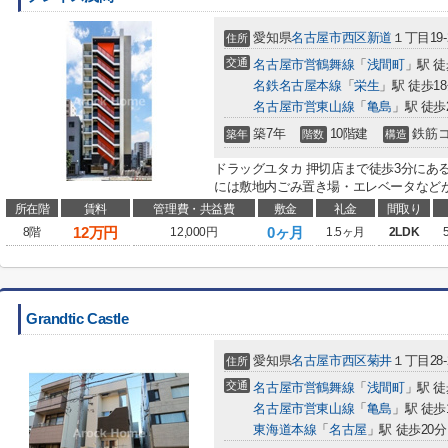
愛知県
名古屋市西区
新道
１丁目19-
住所
交通
名古屋市営鶴舞線
「
浅間町
」駅 徒
名鉄名古屋本線
「
栄生
」駅 徒歩1
名古屋市営東山線
「
亀島
」駅 徒歩
築7年
10階建
鉄筋
築年
階数
構造
ドラッグユタカ 押切店まで徒歩3分にあ
には敷地内ごみ置き場・エレベータなどが
所在階
賃料
管理費・共益費
敷金
礼金
間取り
12
万円
0ヶ月
8階
12,000円
1.5ヶ月
2LDK
Grandtic Castle
愛知県
名古屋市西区
菊井
１丁目28-2
住所
交通
名古屋市営鶴舞線
「
浅間町
」駅 徒
名古屋市営東山線
「
亀島
」駅 徒歩
東海道本線
「
名古屋
」駅 徒歩20分