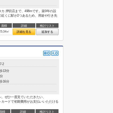
カ 押切店まで、498mです。築9年の設
の近くに駅が2つあるため、用途や行き先
面積
詳細
検討リスト
25.34㎡
詳細を見る
追加する
-2
歩13分
4分
歩16分
イチオシ。ぜひ一度見ていただきたい、
クレジットカードで初期費用がお支払いいただける
面積
詳細
検討リスト