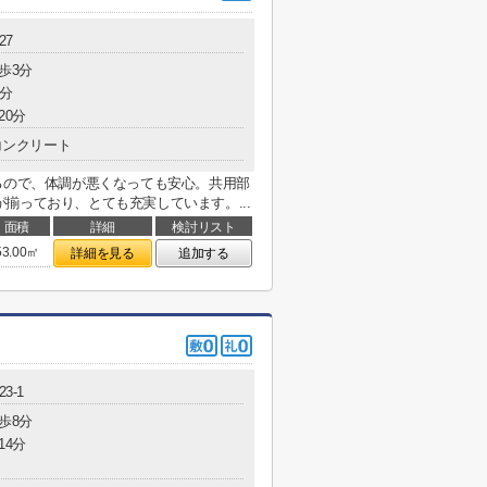
27
歩3分
8分
20分
コンクリート
るので、体調が悪くなっても安心。共用部
揃っており、とても充実しています。...
面積
詳細
検討リスト
53.00㎡
詳細を見る
追加する
3-1
歩8分
14分