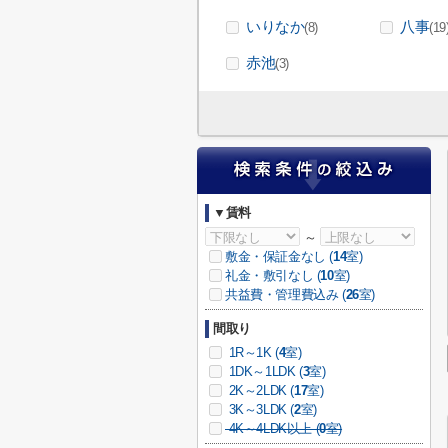
いりなか
八事
(8)
(19
赤池
(3)
▼賃料
～
敷金・保証金なし (
14
室)
礼金・敷引なし (
10
室)
共益費・管理費込み (
26
室)
間取り
1R～1K (
4
室)
1DK～1LDK (
3
室)
2K～2LDK (
17
室)
3K～3LDK (
2
室)
4K～4LDK以上 (
0
室)