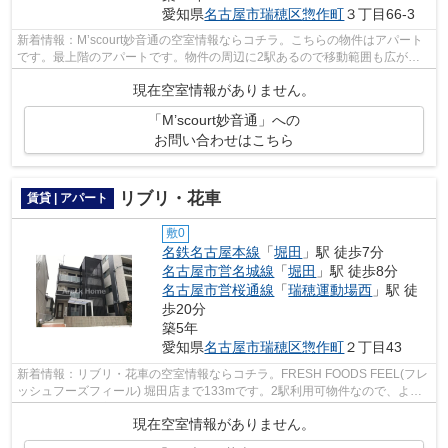
愛知県
名古屋市瑞穂区
惣作町
３丁目66-3
新着情報：M’scourt妙音通の空室情報ならコチラ。こちらの物件はアパート
です。最上階のアパートです。物件の周辺に2駅あるので移動範囲も広がり
ます。名古屋市営名城線妙音通近くで快...
現在空室情報がありません。
「M’scourt妙音通」への
お問い合わせはこちら
リブリ・花車
賃貸 | アパート
敷0
名鉄名古屋本線
「
堀田
」駅 徒歩7分
名古屋市営名城線
「
堀田
」駅 徒歩8分
名古屋市営桜通線
「
瑞穂運動場西
」駅 徒
歩20分
築5年
愛知県
名古屋市瑞穂区
惣作町
２丁目43
新着情報：リブリ・花車の空室情報ならコチラ。FRESH FOODS FEEL(フレ
ッシュフーズフィール) 堀田店まで133mです。2駅利用可物件なので、よく
電車を利用する方にピッタリですね。築2年...
現在空室情報がありません。