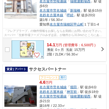
名古屋市営桜通線
「
瑞穂運動場西
」駅 徒
歩6分
名古屋市営名城線
「
新瑞橋
」駅 徒歩15分
名鉄名古屋本線
「
呼続
」駅 徒歩20分
築1年 / 56.30㎡
愛知県
名古屋市瑞穂区
甲山町
１丁目1-4
「フレアブラーブ」の物件情報をお探しならお気軽にお問い合わせ下さい。
スーパー「生鮮市場フーズプロみずほ店」が物件から313mのところにあり
ます。駅が周辺に2つあるので行動範囲が...
14.1
万
円
(管理費等：6,500円 )
0ヶ月
15万円
敷金
礼金
2階 / 2LDK / 56.30㎡
サクセスパートナー
賃貸 | アパート
フリーレント
敷0
4.6
万円
名古屋市営名城線
「
堀田
」駅 徒歩6分
名鉄名古屋本線
「
神宮前
」駅 徒歩18分
名古屋市営桜通線
「
瑞穂運動場西
」駅 徒
歩21分
築16年 / 22.33㎡