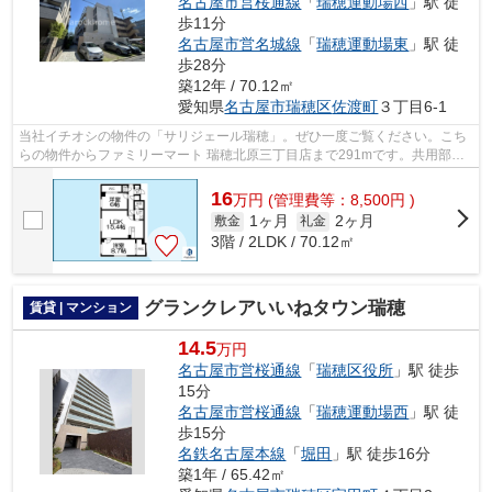
名古屋市営桜通線
「
瑞穂運動場西
」駅 徒
歩11分
名古屋市営名城線
「
瑞穂運動場東
」駅 徒
歩28分
築12年 / 70.12㎡
愛知県
名古屋市瑞穂区
佐渡町
３丁目6-1
当社イチオシの物件の「サリジェール瑞穂」。ぜひ一度ご覧ください。こち
らの物件からファミリーマート 瑞穂北原三丁目店まで291mです。共用部に
は敷地内ごみ置き場・エレベータなどが...
16
万
円
(管理費等：8,500円 )
1ヶ月
2ヶ月
敷金
礼金
3階 / 2LDK / 70.12㎡
グランクレアいいねタウン瑞穂
賃貸 | マンション
14.5
万円
名古屋市営桜通線
「
瑞穂区役所
」駅 徒歩
15分
名古屋市営桜通線
「
瑞穂運動場西
」駅 徒
歩15分
名鉄名古屋本線
「
堀田
」駅 徒歩16分
築1年 / 65.42㎡