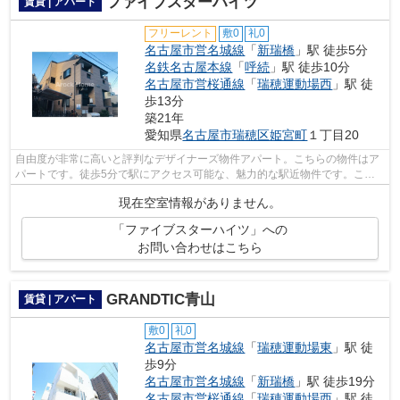
ファイブスターハイツ
賃貸 | アパート
フリーレント
敷0
礼0
名古屋市営名城線
「
新瑞橋
」駅 徒歩5分
名鉄名古屋本線
「
呼続
」駅 徒歩10分
名古屋市営桜通線
「
瑞穂運動場西
」駅 徒
歩13分
築21年
愛知県
名古屋市瑞穂区
姫宮町
１丁目20
自由度が非常に高いと評判なデザイナーズ物件アパート。こちらの物件はア
パートです。徒歩5分で駅にアクセス可能な、魅力的な駅近物件です。こち
らの物件では初期費用をカードでお支払...
現在空室情報がありません。
「ファイブスターハイツ」への
お問い合わせはこちら
GRANDTIC青山
賃貸 | アパート
敷0
礼0
名古屋市営名城線
「
瑞穂運動場東
」駅 徒
歩9分
名古屋市営名城線
「
新瑞橋
」駅 徒歩19分
名古屋市営桜通線
「
瑞穂運動場西
」駅 徒