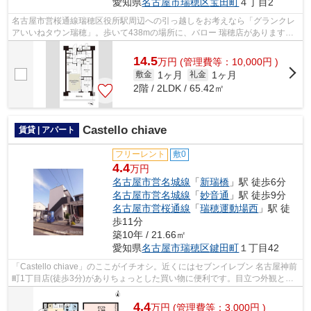
愛知県
名古屋市瑞穂区
宝田町
４丁目2
名古屋市営桜通線瑞穂区役所駅周辺への引っ越しをお考えなら「グランクレ
アいいねタウン瑞穂」。歩いて438mの場所に、バロー 瑞穂店があります。
地上10階建ての物件です。アロックホー...
14.5
万
円
(管理費等：10,000円 )
1ヶ月
1ヶ月
敷金
礼金
2階 / 2LDK / 65.42㎡
Castello chiave
賃貸 | アパート
フリーレント
敷0
4.4
万円
名古屋市営名城線
「
新瑞橋
」駅 徒歩6分
名古屋市営名城線
「
妙音通
」駅 徒歩9分
名古屋市営桜通線
「
瑞穂運動場西
」駅 徒
歩11分
築10年 / 21.66㎡
愛知県
名古屋市瑞穂区
鍵田町
１丁目42
「Castello chiave」のここがイチオシ。近くにはセブンイレブン 名古屋神前
町1丁目店(徒歩3分)がありちょっとした買い物に便利です。目立つ外観と洗
練された設計の内装を持つデザイナ...
4.4
万
円
(管理費等：3,000円 )