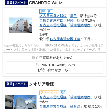
GRANDTIC Waltz
賃貸 | アパート
敷0
礼0
名古屋市営名城線
「
堀田
」駅 徒歩4分
名鉄名古屋本線
「
呼続
」駅 徒歩10分
名古屋市営桜通線
「
瑞穂運動場西
」駅 徒
歩21分
築9年
愛知県
名古屋市瑞穂区
河岸
１丁目2-3
ぜひ一度見ていただきたい、「GRANDTIC Waltz」です。こちらの物件はア
パートです。目立つ外観と洗練された設計の内装を持つデザイナーズ。行く
先に応じて経路を選べる、2駅利用可能な...
現在空室情報がありません。
「GRANDTIC Waltz」への
お問い合わせはこちら
クオリア瑞穂
賃貸 | アパート
フリーレント
敷0
名古屋市営桜通線
「
瑞穂運動場西
」駅 徒
歩8分
名古屋市営名城線
「
妙音通
」駅 徒歩13分