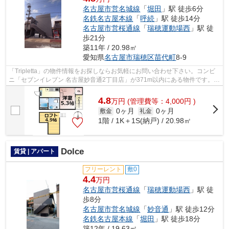
名古屋市営名城線
「
堀田
」駅 徒歩6分
名鉄名古屋本線
「
呼続
」駅 徒歩14分
名古屋市営桜通線
「
瑞穂運動場西
」駅 徒
歩21分
築11年 / 20.98㎡
愛知県
名古屋市瑞穂区
苗代町
8-9
「Tripletta」の物件情報をお探しならお気軽にお問い合わせ下さい。コンビ
ニ「セブンイレブン 名古屋妙音通2丁目店」が371m以内にある物件です。こ
ちらの物件はアパートです。駅から徒...
4.8
万
円
(管理費等：4,000円 )
0ヶ月
0ヶ月
敷金
礼金
1階 / 1K＋1S(納戸) / 20.98㎡
Dolce
賃貸 | アパート
フリーレント
敷0
4.4
万円
名古屋市営桜通線
「
瑞穂運動場西
」駅 徒
歩8分
名古屋市営名城線
「
妙音通
」駅 徒歩12分
名鉄名古屋本線
「
堀田
」駅 徒歩18分
築12年 / 19.63㎡