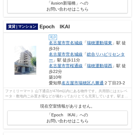
「ilusion新瑞橋」への
お問い合わせはこちら
Epoch IKAI
賃貸 | マンション
礼0
名古屋市営名城線
「
瑞穂運動場東
」駅 徒
歩3分
名古屋市営名城線
「
総合リハビリセンタ
ー
」駅 徒歩11分
名古屋市営桜通線
「
瑞穂運動場西
」駅 徒
歩22分
築10年
愛知県
名古屋市瑞穂区
八勝通
２丁目23-2
ファミリーマート 山下通店が476m以内にある物件です。共用部にはエレベ
ータ・敷地内ごみ置き場などが備わっておりとても充実しています。駅まで
徒歩3分の位置に立地する、アクセス良...
現在空室情報がありません。
「Epoch IKAI」への
お問い合わせはこちら