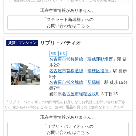
す。個性派の方には嬉しいデザイナーズ物件です。こちらの物件はアパート
です。当社スタッフが地域の賃貸情報をご...
現在空室情報がありません。
「ステラート新瑞橋」への
お問い合わせはこちら
リブリ・パティオ
賃貸 | マンション
敷0
礼0
名古屋市営桜通線
「
瑞穂運動場西
」駅 徒
歩2分
名古屋市営桜通線
「
瑞穂区役所
」駅 徒歩
9分
名古屋市営名城線
「
新瑞橋
」駅 徒歩15分
築7年
愛知県
名古屋市瑞穂区
牧町
３丁目15
「リブリ・パティオ」の物件情報をお探しならお気軽にお問い合わせ下さ
い。家から472mのところに、薬や日用品を買うのに便利なドラッグスギヤ
マ 豊岡通店があります。こだわり派の方も...
現在空室情報がありません。
「リブリ・パティオ」への
お問い合わせはこちら