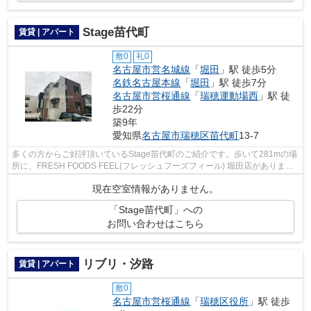
Stage苗代町
賃貸 | アパート
敷0
礼0
名古屋市営名城線
「
堀田
」駅 徒歩5分
名鉄名古屋本線
「
堀田
」駅 徒歩7分
名古屋市営桜通線
「
瑞穂運動場西
」駅 徒
歩22分
築9年
愛知県
名古屋市瑞穂区
苗代町
13-7
多くの方からご好評頂いているStage苗代町のご紹介です。歩いて281mの場
所に、FRESH FOODS FEEL(フレッシュフーズフィール) 堀田店がありま
す。初期費用のカード決済ができます。築7年...
現在空室情報がありません。
「Stage苗代町」への
お問い合わせはこちら
リブリ・汐路
賃貸 | アパート
敷0
名古屋市営桜通線
「
瑞穂区役所
」駅 徒歩