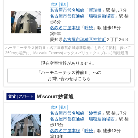
敷0
礼0
名古屋市営名城線
「
新瑞橋
」駅 徒歩7分
名古屋市営桜通線
「
瑞穂運動場西
」駅 徒
歩8分
名鉄名古屋本線
「
呼続
」駅 徒歩15分
築9年
愛知県
名古屋市瑞穂区
神前町
２丁目26-8
ハーモニーテラス神前Ⅱ：名古屋市営名城線新瑞橋にも近くて便利。歩いて
359mの場所に、Maxvalu Express(マックスバリュエクスプレス) 瑞穂通店が
あります。2駅利用可能でとても利便性...
現在空室情報がありません。
「ハーモニーテラス神前Ⅱ」への
お問い合わせはこちら
M’scourt妙音通
賃貸 | アパート
敷0
礼0
名古屋市営名城線
「
妙音通
」駅 徒歩7分
名古屋市営桜通線
「
瑞穂運動場西
」駅 徒
歩13分
名鉄名古屋本線
「
呼続
」駅 徒歩13分
築13年