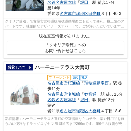
名鉄名古屋本線
「
堀田
」駅 徒歩17分
築14年
愛知県
名古屋市瑞穂区
田光町
３丁目40-3
クオリア瑞穂：名古屋市営桜通線瑞穂運動場西にも近くて便利。最上階のア
パートです。独創的なデザイナーズアパートで、ご好評いただいています。
こちらの物件はアパートです。名古屋...
現在空室情報がありません。
「クオリア瑞穂」への
お問い合わせはこちら
ハーモニーテラス大喜町
賃貸 | アパート
フリーレント
敷0
礼0
名古屋市営桜通線
「
瑞穂運動場西
」駅 徒
歩11分
名古屋市営名城線
「
妙音通
」駅 徒歩15分
名鉄名古屋本線
「
堀田
」駅 徒歩18分
築9年
愛知県
名古屋市瑞穂区
大喜町
４丁目18-6
新着情報：ハーモニーテラス大喜町の空室情報ならコチラ。薬や日用品を買
うのに便利なドラッグスギヤマ 豊岡通店まで266mです。築6年の設備が充実
した物件となっています。使い勝手の...