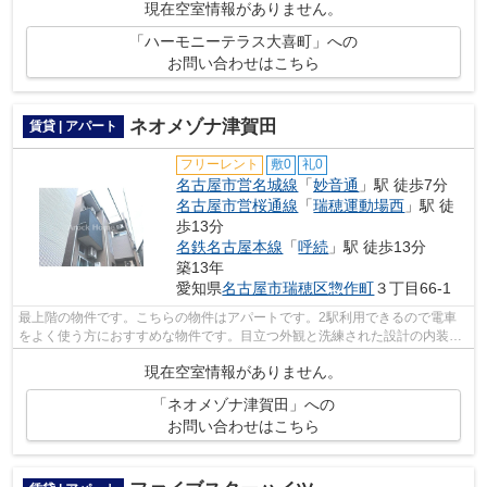
現在空室情報がありません。
「ハーモニーテラス大喜町」への
お問い合わせはこちら
ネオメゾナ津賀田
賃貸 | アパート
フリーレント
敷0
礼0
名古屋市営名城線
「
妙音通
」駅 徒歩7分
名古屋市営桜通線
「
瑞穂運動場西
」駅 徒
歩13分
名鉄名古屋本線
「
呼続
」駅 徒歩13分
築13年
愛知県
名古屋市瑞穂区
惣作町
３丁目66-1
最上階の物件です。こちらの物件はアパートです。2駅利用できるので電車
をよく使う方におすすめな物件です。目立つ外観と洗練された設計の内装を
持つデザイナーズ。アロックホームまで...
現在空室情報がありません。
「ネオメゾナ津賀田」への
お問い合わせはこちら