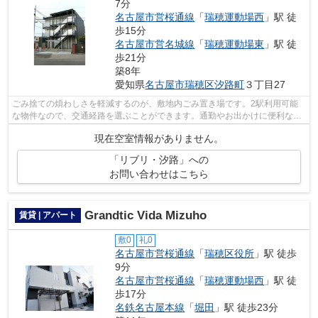
7分
名古屋市営桜通線
「
瑞穂運動場西
」駅 徒
歩15分
名古屋市営名城線
「
瑞穂運動場東
」駅 徒
歩21分
築8年
愛知県
名古屋市瑞穂区
汐路町
３丁目27
ごみ捨ての煩わしさを軽減するのが、敷地内ごみ置き場です。2駅利用可能
な物件なので、交通経路を選ぶことができます。通勤やお出かけに便利な、
徒歩7分に駅のある物件です。築6年の物...
現在空室情報がありません。
「リブリ・汐路」への
お問い合わせはこちら
Grandtic Vida Mizuho
賃貸 | アパート
敷0
礼0
名古屋市営桜通線
「
瑞穂区役所
」駅 徒歩
9分
名古屋市営桜通線
「
瑞穂運動場西
」駅 徒
歩17分
名鉄名古屋本線
「
堀田
」駅 徒歩23分