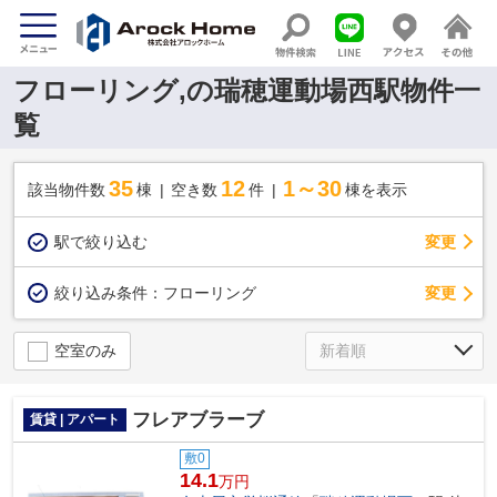
フローリング,の瑞穂運動場西駅物件一
覧
35
12
1～30
該当物件数
棟
空き数
件
棟を表示
駅で絞り込む
変更
変更
絞り込み条件：
フローリング
空室のみ
フレアブラーブ
賃貸 | アパート
敷0
14.1
万円