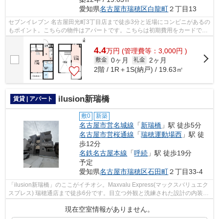
愛知県
名古屋市瑞穂区
白龍町
２丁目13
セブンイレブン 名古屋田光町3丁目店まで徒歩3分と近場にコンビニがあるの
もポイント。こちらの物件はアパートです。こちらは初期費用をカードでお
支払いいただける物件なので、支払い...
4.4
万
円
(管理費等：3,000円 )
0ヶ月
2ヶ月
敷金
礼金
2階 / 1R＋1S(納戸) / 19.63㎡
ilusion新瑞橋
賃貸 | アパート
敷0
新築
名古屋市営名城線
「
新瑞橋
」駅 徒歩5分
名古屋市営桜通線
「
瑞穂運動場西
」駅 徒
歩12分
名鉄名古屋本線
「
呼続
」駅 徒歩19分
予定
愛知県
名古屋市瑞穂区
石田町
２丁目33-4
「ilusion新瑞橋」のここがイチオシ。Maxvalu Express(マックスバリュエク
スプレス) 瑞穂通店まで徒歩6分です。目立つ外観と洗練された設計の内装を
持つデザイナーズ。クレジットカー...
現在空室情報がありません。