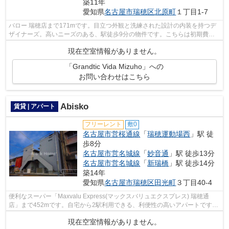
築11年
愛知県
名古屋市瑞穂区
北原町
１丁目1-7
バロー 瑞穂店まで171mです。目立つ外観と洗練された設計の内装を持つデ
ザイナーズ。高いニーズのある、駅徒歩9分の物件です。こちらは初期費用
をカードでお支払いいただける物件なの...
現在空室情報がありません。
「Grandtic Vida Mizuho」への
お問い合わせはこちら
Abisko
賃貸 | アパート
フリーレント
敷0
名古屋市営桜通線
「
瑞穂運動場西
」駅 徒
歩8分
名古屋市営名城線
「
妙音通
」駅 徒歩13分
名古屋市営名城線
「
新瑞橋
」駅 徒歩14分
築14年
愛知県
名古屋市瑞穂区
田光町
３丁目40-4
便利なスーパー「Maxvalu Express(マックスバリュエクスプレス) 瑞穂通
店」まで452mです。自宅から2駅利用できる、利便性の高いアパートです。
駅から徒歩8分の位置にある物件なので、...
現在空室情報がありません。