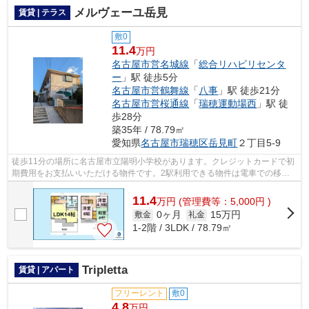
メルヴェーユ岳見
賃貸 | テラス
敷0
11.4
万円
名古屋市営名城線
「
総合リハビリセンタ
ー
」駅 徒歩5分
名古屋市営鶴舞線
「
八事
」駅 徒歩21分
名古屋市営桜通線
「
瑞穂運動場西
」駅 徒
歩28分
築35年 / 78.79㎡
愛知県
名古屋市瑞穂区
岳見町
２丁目5-9
徒歩11分の場所に名古屋市立陽明小学校があります。クレジットカードで初
期費用をお支払いいただける物件です。2駅利用できる物件は電車での移動
が便利です。ニーズの高まっているテラ...
11.4
万
円
(管理費等：5,000円 )
0ヶ月
15万円
敷金
礼金
1-2階 / 3LDK / 78.79㎡
Tripletta
賃貸 | アパート
フリーレント
敷0
4.8
万円