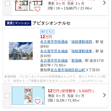
0ヶ月
2ヶ月
敷金
礼金
2階 / 1K＋1S(納戸) / 21.66㎡
アビタシオンナルセ
賃貸 | マンション
敷0
礼0
12
万円
名古屋市営桜通線
「
瑞穂運動場西
」駅 徒
歩8分
名古屋市営名城線
「
瑞穂運動場東
」駅 徒
歩10分
名古屋市営名城線
「
新瑞橋
」駅 徒歩17分
築37年 / 71.83㎡
愛知県
名古屋市瑞穂区
萩山町
３丁目33
新着情報：アビタシオンナルセの空室情報ならコチラ。造りとデザインに関
して、自信をもって情報を提供できるマンションです。こちらのマンション
では初期費用をカードでお支払いいた...
12
万
円
(管理費等：5,500円 )
0ヶ月
0ヶ月
敷金
礼金
2階 / 3LDK / 71.83㎡