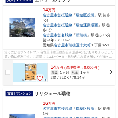
エトワールミツワ
14
万円
名古屋市営桜通線
「
瑞穂区役所
」駅 徒歩
5分
名古屋市営桜通線
「
瑞穂運動場西
」駅 徒
歩6分
名古屋市営名城線
「
新瑞橋
」駅 徒歩15分
築24年 / 79.14㎡
愛知県
名古屋市瑞穂区
十六町
１丁目82-1
近くにはセブンイレブン 名古屋瑞穂区役所前店(徒歩4分)がありちょっとした
買い物に便利です。共用部にはエレベータ・敷地内ごみ置き場などが揃って
おり、とても充実しています。駅ま...
14
万
円
(管理費等：9,000円 )
1ヶ月
1ヶ月
敷金
礼金
2階 / 3LDK / 79.14㎡
サリジェール瑞穂
賃貸 | マンション
16
万円
名古屋市営桜通線
「
瑞穂区役所
」駅 徒歩
1分