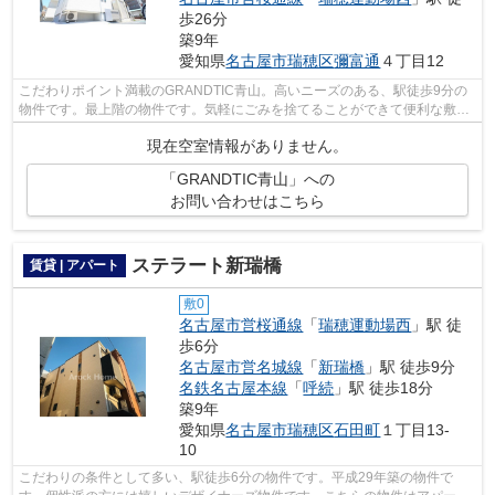
歩26分
築9年
愛知県
名古屋市瑞穂区
彌富通
４丁目12
こだわりポイント満載のGRANDTIC青山。高いニーズのある、駅徒歩9分の
物件です。最上階の物件です。気軽にごみを捨てることができて便利な敷地
内ごみ置き場つきの物件です。ココ名古屋...
現在空室情報がありません。
「GRANDTIC青山」への
お問い合わせはこちら
ステラート新瑞橋
賃貸 | アパート
敷0
名古屋市営桜通線
「
瑞穂運動場西
」駅 徒
歩6分
名古屋市営名城線
「
新瑞橋
」駅 徒歩9分
名鉄名古屋本線
「
呼続
」駅 徒歩18分
築9年
愛知県
名古屋市瑞穂区
石田町
１丁目13-
10
こだわりの条件として多い、駅徒歩6分の物件です。平成29年築の物件で