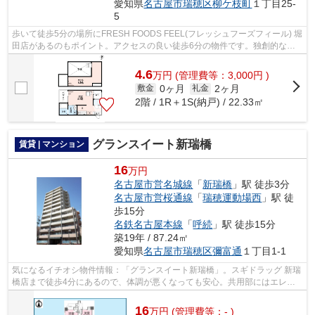
愛知県
名古屋市瑞穂区
柳ケ枝町
１丁目25-
5
歩いて徒歩5分の場所にFRESH FOODS FEEL(フレッシュフーズフィール) 堀
田店があるのもポイント。アクセスの良い徒歩6分の物件です。独創的なデ
ザイナーズアパートで、ご好評いただいて...
4.6
万
円
(管理費等：3,000円 )
0ヶ月
2ヶ月
敷金
礼金
2階 / 1R＋1S(納戸) / 22.33㎡
グランスイート新瑞橋
賃貸 | マンション
16
万円
名古屋市営名城線
「
新瑞橋
」駅 徒歩3分
名古屋市営桜通線
「
瑞穂運動場西
」駅 徒
歩15分
名鉄名古屋本線
「
呼続
」駅 徒歩15分
築19年 / 87.24㎡
愛知県
名古屋市瑞穂区
彌富通
１丁目1-1
気になるイチオシ物件情報：「グランスイート新瑞橋」。スギドラッグ 新瑞
橋店まで徒歩4分にあるので、体調が悪くなっても安心。共用部にはエレベ
ータ・敷地内ごみ置き場などが揃って...
16
万
円
(管理費等：- )