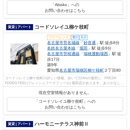
「Abisko」への
お問い合わせはこちら
コードソレイユ柳ケ枝町
賃貸 | アパート
フリーレント
敷0
礼0
名古屋市営名城線
「
妙音通
」駅 徒歩8分
名鉄名古屋本線
「
堀田
」駅 徒歩9分
名古屋市営桜通線
「
瑞穂運動場西
」駅 徒
歩17分
築9年
愛知県
名古屋市瑞穂区
柳ケ枝町
２丁目80
コードソレイユ柳ケ枝町の詳しい情報。歩いて224mの場所に、FRESH
FOODS FEEL(フレッシュフーズフィール) 堀田店があります。ありかなしで
は大きな違い、敷地内ごみ置き場つきです。ク...
現在空室情報がありません。
「コードソレイユ柳ケ枝町」への
お問い合わせはこちら
ハーモニーテラス神前Ⅱ
賃貸 | アパート