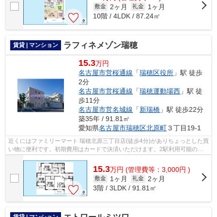
2ヶ月
1ヶ月
敷金
礼金
10階 / 4LDK / 87.24㎡
ラフィネメゾン瑞穂
賃貸 | マンション
15.3
万円
名古屋市営桜通線
「
瑞穂区役所
」駅 徒歩
2分
名古屋市営桜通線
「
瑞穂運動場西
」駅 徒
歩11分
名古屋市営名城線
「
新瑞橋
」駅 徒歩22分
築35年 / 91.81㎡
愛知県
名古屋市瑞穂区
北原町
３丁目19-1
近くにはファミリーマート 瑞穂北原三丁目店(徒歩4分)がありちょっとした買
い物に便利です。初期費用はカードで決済いただけます。2駅利用可能のマ
ンションです。最上階のマンションで...
15.3
万
円
(管理費等：3,000円 )
1ヶ月
2ヶ月
敷金
礼金
3階 / 3LDK / 91.81㎡
賃貸 | マンション