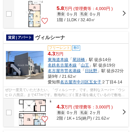
買い物に便利です。2駅利用可能な物...
5.8
万
円
(管理費等：4,000円 )
0ヶ月
0ヶ月
敷金
礼金
1階 / 1LDK / 32.40㎡
ヴィルシーナ
賃貸 | アパート
フリーレント
敷0
4.3
万円
東海道本線
「
尾頭橋
」駅 徒歩14分
名鉄名古屋本線
「
山王
」駅 徒歩19分
名古屋市営名港線
「
日比野
」駅 徒歩22分
築9年 / 21.62㎡
愛知県
名古屋市中川区
五女子
２丁目4-14
ぜひ一度見ていただきたい、「ヴィルシーナ」です。便利なスーパー「ウシ
ヒロ 八熊店」まで477mです。敷地内にゴミ置き場を備えているので敷地外
に出る必要が無く、短時間でごみ出しを...
4.3
万
円
(管理費等：3,000円 )
0ヶ月
2ヶ月
敷金
礼金
2階 / 1K＋1S(納戸) / 21.62㎡