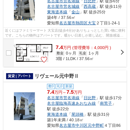
名古屋市営名港線
「
日比野
」駅 徒歩6分
名古屋市営名城線
「
西高蔵
」駅 徒歩11分
東海道本線
「
金山
」駅 徒歩25分
築4年 / 37.56㎡
愛知県
名古屋市熱田区
大宝
２丁目1-24-1
近くにはファミリーマート 大宝店(徒歩4分)がありちょっとした買い物に便利
です。こちらの物件はアパートです。暖かい日差しが差し込む、開放感溢れ
るデザイナーズ物件物件です。こち...
7.4
万
円
(管理費等：4,000円 )
0ヶ月
1ヶ月
敷金
礼金
3階 / 1LDK / 37.56㎡
リヴェール元中野Ⅱ
賃貸 | アパート
敷0
礼0
新築
7.4
7.5
万円～
万円
名古屋市営名港線
「
日比野
」駅 徒歩17分
名古屋臨海高速あおなみ線
「
南荒子
」
駅 徒歩22分
東海道本線
「
尾頭橋
」駅 徒歩31分
築1年未満 / 40.18㎡
愛知県
名古屋市中川区
元中野町
４丁目86