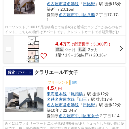
名古屋市営名港線
「
日比野
」駅 徒歩16分
築9年 / 20.16㎡
愛知県
名古屋市中川区
八熊
２丁目17-17-
1
ローソンストア100 LS尾頭橋店まで徒歩6分と近場にコンビニがあるのもポ
イント。こちらの物件はアパートです。クレジットカードで初期費用がお支
払いいただけるので、決済の手間が軽減...
4.4
万
円
(管理費等：3,000円 )
0ヶ月
2ヶ月
敷金
礼金
1階 / 1K＋1S(納戸) / 20.16㎡
クラリエール五女子
賃貸 | アパート
フリーレント
敷0
4.5
万円
東海道本線
「
尾頭橋
」駅 徒歩12分
名鉄名古屋本線
「
山王
」駅 徒歩17分
名古屋市営名港線
「
日比野
」駅 徒歩22分
築10年 / 22.34㎡
愛知県
名古屋市中川区
五女子
２丁目1-14
近くにはファミリーマート 二女子店(徒歩6分)がありちょっとした買い物に便
利です。最上階の物件です。充実の設備と綺麗な室内を兼ね備えた、平成28