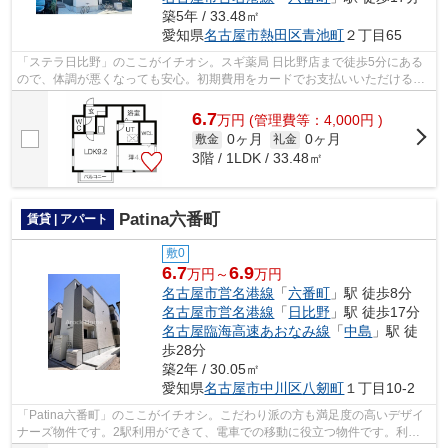
築5年 / 33.48㎡
愛知県
名古屋市熱田区
青池町
２丁目65
「ステラ日比野」のここがイチオシ。スギ薬局 日比野店まで徒歩5分にある
ので、体調が悪くなっても安心。初期費用をカードでお支払いいただけるの
で、カードで決済したい方にもおすす...
6.7
万
円
(管理費等：4,000円 )
0ヶ月
0ヶ月
敷金
礼金
3階 / 1LDK / 33.48㎡
Patina六番町
賃貸 | アパート
敷0
6.7
6.9
万円～
万円
名古屋市営名港線
「
六番町
」駅 徒歩8分
名古屋市営名港線
「
日比野
」駅 徒歩17分
名古屋臨海高速あおなみ線
「
中島
」駅 徒
歩28分
築2年 / 30.05㎡
愛知県
名古屋市中川区
八剱町
１丁目10-2
「Patina六番町」のここがイチオシ。こだわり派の方も満足度の高いデザイ
ナーズ物件です。2駅利用ができて、電車での移動に役立つ物件です。利便