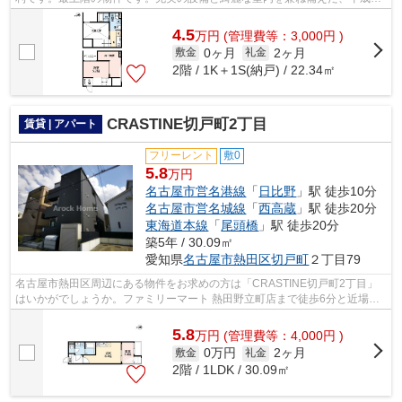
年築の物件です。好評の駅近物件で...
4.5
万
円
(管理費等：3,000円 )
0ヶ月
2ヶ月
敷金
礼金
2階 / 1K＋1S(納戸) / 22.34㎡
CRASTINE切戸町2丁目
賃貸 | アパート
フリーレント
敷0
5.8
万円
名古屋市営名港線
「
日比野
」駅 徒歩10分
名古屋市営名城線
「
西高蔵
」駅 徒歩20分
東海道本線
「
尾頭橋
」駅 徒歩20分
築5年 / 30.09㎡
愛知県
名古屋市熱田区
切戸町
２丁目79
名古屋市熱田区周辺にある物件をお求めの方は「CRASTINE切戸町2丁目」
はいかがでしょうか。ファミリーマート 熱田野立町店まで徒歩6分と近場に
コンビニがあるのもポイント。ごみ置き場...
5.8
万
円
(管理費等：4,000円 )
0万円
2ヶ月
敷金
礼金
2階 / 1LDK / 30.09㎡