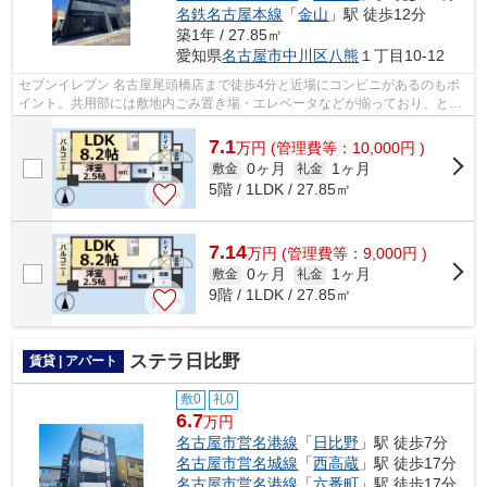
名鉄名古屋本線
「
金山
」駅 徒歩12分
築1年 / 27.85㎡
愛知県
名古屋市中川区
八熊
１丁目10-12
セブンイレブン 名古屋尾頭橋店まで徒歩4分と近場にコンビニがあるのもポ
イント。共用部には敷地内ごみ置き場・エレベータなどが揃っており、とて
も充実しています。こちらは初期費用...
7.1
万
円
(管理費等：10,000円 )
0ヶ月
1ヶ月
敷金
礼金
5階 / 1LDK / 27.85㎡
7.14
万
円
(管理費等：9,000円 )
0ヶ月
1ヶ月
敷金
礼金
9階 / 1LDK / 27.85㎡
ステラ日比野
賃貸 | アパート
敷0
礼0
6.7
万円
名古屋市営名港線
「
日比野
」駅 徒歩7分
名古屋市営名城線
「
西高蔵
」駅 徒歩17分
名古屋市営名港線
「
六番町
」駅 徒歩17分