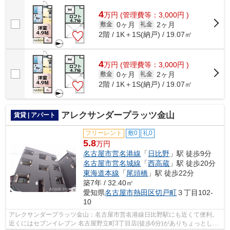
可能な物件なので行動範囲も広がります...
4
万
円
(管理費等：3,000円 )
0ヶ月
2ヶ月
敷金
礼金
2階 / 1K＋1S(納戸) / 19.07㎡
4
万
円
(管理費等：3,000円 )
0ヶ月
2ヶ月
敷金
礼金
2階 / 1K＋1S(納戸) / 19.07㎡
アレクサンダープラッツ金山
賃貸 | アパート
フリーレント
敷0
礼0
5.8
万円
名古屋市営名港線
「
日比野
」駅 徒歩9分
名古屋市営名城線
「
西高蔵
」駅 徒歩20分
東海道本線
「
尾頭橋
」駅 徒歩22分
築7年 / 32.40㎡
愛知県
名古屋市熱田区
切戸町
３丁目102-
10
アレクサンダープラッツ金山：名古屋市営名港線日比野駅にも近くて便利。
近くにはセブンイレブン 名古屋野立町3丁目店(徒歩6分)がありちょっとした