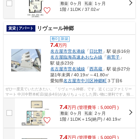
0ヶ月
1ヶ月
敷金
礼金
1階 / 1LDK / 37.02㎡
リヴェール神郷
賃貸 | アパート
敷0
新築
7.4
万円
名古屋市営名港線
「
日比野
」駅 徒歩16分
名古屋臨海高速あおなみ線
「
南荒子
」
駅 徒歩23分
名古屋市営名城線
「
西高蔵
」駅 徒歩27分
築1年未満 / 40.19㎡～41.80㎡
愛知県
名古屋市中川区
神郷町
３丁目6
ぜひ一度見ていただきたい、「リヴェール神郷」です。近くにはファミリー
マート 中川中野本町店(徒歩4分)がありちょっとした買い物に便利です。独創
的なデザイナーズ物件で、ご好評い...
7.4
万
円
(管理費等：5,000円 )
0ヶ月
2ヶ月
敷金
礼金
1階 / 1LDK＋1S(納戸) / 40.19㎡
7.4
万
円
(管理費等：5,000円 )