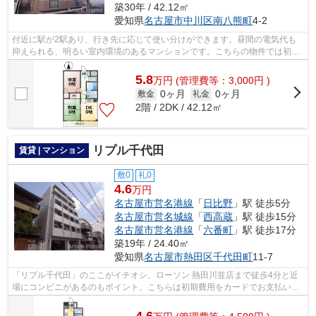
築30年 / 42.12㎡
愛知県
名古屋市中川区
南八熊町
4-2
付近に駅が2駅あり、行き先に応じて使い分けができます。昼間の電気代も
抑えられる、明るい室内環境のあるマンションです。こちらの物件では初期
費用をカードでお支払いいただけます。...
5.8
万
円
(管理費等：3,000円 )
0ヶ月
0ヶ月
敷金
礼金
2階 / 2DK / 42.12㎡
リプル千代田
賃貸 | マンション
敷0
礼0
4.6
万円
名古屋市営名港線
「
日比野
」駅 徒歩5分
名古屋市営名城線
「
西高蔵
」駅 徒歩15分
名古屋市営名港線
「
六番町
」駅 徒歩17分
築19年 / 24.40㎡
愛知県
名古屋市熱田区
千代田町
11-7
「リプル千代田」のここがイチオシ。ローソン 熱田川並店まで徒歩4分と近
場にコンビニがあるのもポイント。こちらは初期費用をカードでお支払いい
ただける物件です。行き先に応じて駅...