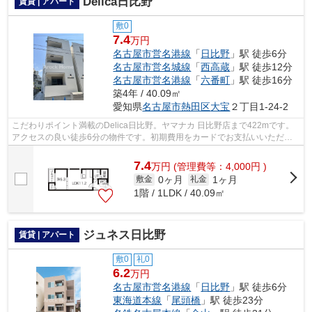
Delica日比野
賃貸 | アパート
敷0
7.4
万円
名古屋市営名港線
「
日比野
」駅 徒歩6分
名古屋市営名城線
「
西高蔵
」駅 徒歩12分
名古屋市営名港線
「
六番町
」駅 徒歩16分
築4年 / 40.09㎡
愛知県
名古屋市熱田区
大宝
２丁目1-24-2
こだわりポイント満載のDelica日比野。ヤマナカ 日比野店まで422mです。
アクセスの良い徒歩6分の物件です。初期費用をカードでお支払いいただけ
るので、カードで決済したい方にもおす...
7.4
万
円
(管理費等：4,000円 )
0ヶ月
1ヶ月
敷金
礼金
1階 / 1LDK / 40.09㎡
ジュネス日比野
賃貸 | アパート
敷0
礼0
6.2
万円
名古屋市営名港線
「
日比野
」駅 徒歩6分
東海道本線
「
尾頭橋
」駅 徒歩23分