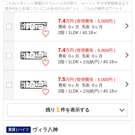
こだわりポイント満載のリヴェール元中野Ⅱ。ローソン 中川中野橋東店まで
徒歩4分と近場にコンビニがあるのもポイント。こちらの物件はアパートで
す。クレジットカードで初期費用をお支...
7.4
万
円
(管理費等：5,000円 )
0ヶ月
0ヶ月
敷金
礼金
2階 / 1LDK / 40.18㎡
7.4
万
円
(管理費等：5,000円 )
0ヶ月
0ヶ月
敷金
礼金
2階 / 1LDK＋1S(納戸) / 40.18㎡
7.5
万
円
(管理費等：5,000円 )
0ヶ月
0ヶ月
敷金
礼金
2階 / 1LDK＋1S(納戸) / 40.18㎡
1
残り
件を表示する
ヴィラ八神
賃貸 | ハイツ