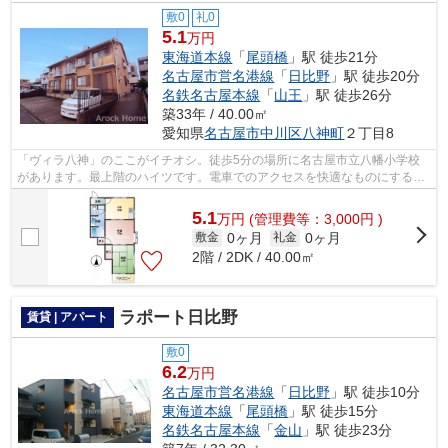
敷0
礼0
5.1
万円
東海道本線
「
尾頭橋
」駅 徒歩21分
名古屋市営名港線
「
日比野
」駅 徒歩20分
名鉄名古屋本線
「
山王
」駅 徒歩26分
築33年 / 40.00㎡
愛知県
名古屋市中川区
八神町
２丁目8
「ヴィラ八神」のここがイチオシ。徒歩5分の場所に名古屋市立八幡小学校
があります。最上階のハイツです。電車でのアクセスを快適なものにする、
2駅利用可能な物件です。当社スタッフ...
5.1
万
円
(管理費等：3,000円 )
0ヶ月
0ヶ月
敷金
礼金
2階 / 2DK / 40.00㎡
ラポート日比野
賃貸 | アパート
敷0
6.2
万円
名古屋市営名港線
「
日比野
」駅 徒歩10分
東海道本線
「
尾頭橋
」駅 徒歩15分
名鉄名古屋本線
「
金山
」駅 徒歩23分