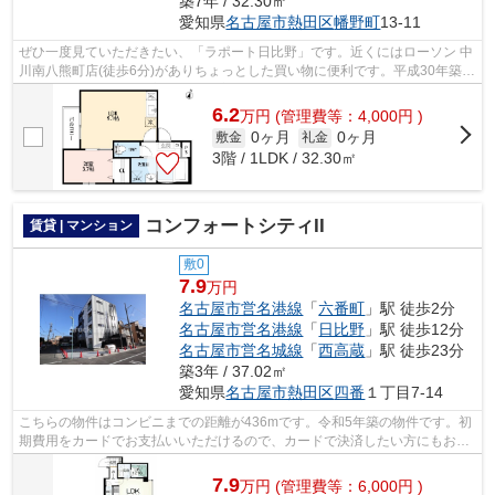
築7年 / 32.30㎡
愛知県
名古屋市熱田区
幡野町
13-11
ぜひ一度見ていただきたい、「ラポート日比野」です。近くにはローソン 中
川南八熊町店(徒歩6分)がありちょっとした買い物に便利です。平成30年築の
コチラの物件は、落ち着きのある室...
6.2
万
円
(管理費等：4,000円 )
0ヶ月
0ヶ月
敷金
礼金
3階 / 1LDK / 32.30㎡
コンフォートシティII
賃貸 | マンション
敷0
7.9
万円
名古屋市営名港線
「
六番町
」駅 徒歩2分
名古屋市営名港線
「
日比野
」駅 徒歩12分
名古屋市営名城線
「
西高蔵
」駅 徒歩23分
築3年 / 37.02㎡
愛知県
名古屋市熱田区
四番
１丁目7-14
こちらの物件はコンビニまでの距離が436mです。令和5年築の物件です。初
期費用をカードでお支払いいただけるので、カードで決済したい方にもおす
すめです。こだわり派も満足できるデザ...
7.9
万
円
(管理費等：6,000円 )