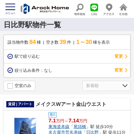
日比野駅物件一覧
84
39
1～30
該当物件数
棟
空き数
件
棟を表示
駅で絞り込む
変更
変更
絞り込み条件：
なし
空室のみ
メイクスWアート金山ウエスト
賃貸 | アパート
敷0
7.1
7.14
万円～
万円
東海道本線
「
尾頭橋
」駅 徒歩10分
名古屋市営名港線
「
日比野
」駅 徒歩11分