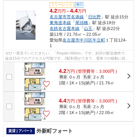
フリーレント
敷0
4.2
4.4
万円～
万円
名古屋市営名港線
「
日比野
」駅 徒歩15分
東海道本線
「
尾頭橋
」駅 徒歩18分
名鉄名古屋本線
「
山王
」駅 徒歩22分
築11年 / 21.76㎡～22.05㎡
愛知県
名古屋市中川区
牛立町
１丁目124-
1
ぜひ一度見ていただきたい、「Regalo Hibino」です。好評の駅近物件で、
徒歩15分でのアクセスが可能です。2駅利用ができて、電車での移動に役立
つ物件です。目立つ外観と洗練された設...
4.2
万
円
(管理費等：3,000円 )
0ヶ月
2ヶ月
敷金
礼金
1階 / 1K＋1S(納戸) / 21.76㎡
4.4
万
円
(管理費等：3,000円 )
0ヶ月
2ヶ月
敷金
礼金
2階 / 1K＋1S(納戸) / 22.05㎡
外新町フォート
賃貸 | アパート