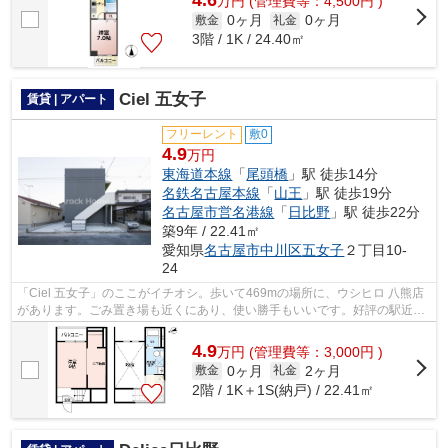
4.6
万
円
(管理費等：4,500円 )
0ヶ月
0ヶ月
敷金
礼金
3階 / 1K / 24.40㎡
Ciel 五女子
賃貸 | アパート
フリーレント
敷0
4.9
万円
東海道本線
「
尾頭橋
」駅 徒歩14分
名鉄名古屋本線
「
山王
」駅 徒歩19分
名古屋市営名港線
「
日比野
」駅 徒歩22分
築9年 / 22.41㎡
愛知県
名古屋市中川区
五女子
２丁目10-
24
「Ciel 五女子」のここがイチオシ。歩いて469mの場所に、ウシヒロ 八熊店
があります。ごみ置き場も近くにあり、使い勝手もいいです。好評の駅近物
件で、徒歩14分でのアクセスが可能で...
4.9
万
円
(管理費等：3,000円 )
0ヶ月
2ヶ月
敷金
礼金
2階 / 1K＋1S(納戸) / 22.41㎡