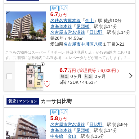
敷0
礼0
6.7
万円
名鉄名古屋本線
「
金山
」駅 徒歩10分
東海道本線
「
尾頭橋
」駅 徒歩14分
名古屋市営名港線
「
日比野
」駅 徒歩14分
築28年 / 44.53㎡
愛知県
名古屋市中川区
八熊
１丁目3-21
こちらの物件はスーパー「サポーレ 熱田伏見通り店」が499m以内にありま
す。共用部には敷地内ごみ置き場・エレベータなどが揃っております。2駅
利用できる場所にあり、アクセスが便利...
6.7
万
円
(管理費等：6,000円 )
0ヶ月
0ヶ月
敷金
礼金
5階 / 2DK / 44.53㎡
カーサ日比野
賃貸 | マンション
敷0
礼0
5.8
万円
名古屋市営名港線
「
日比野
」駅 徒歩8分
東海道本線
「
尾頭橋
」駅 徒歩14分
中央線
「
金山
」駅 徒歩15分