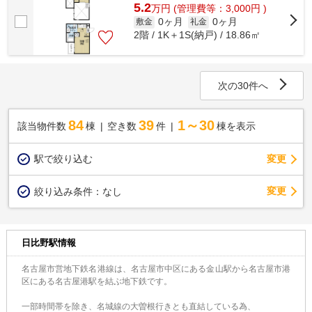
5.2
万
円
(管理費等：3,000円 )
0ヶ月
0ヶ月
敷金
礼金
2階 / 1K＋1S(納戸) / 18.86㎡
次の30件へ
84
39
1～30
該当物件数
棟
空き数
件
棟を表示
駅で絞り込む
変更
変更
絞り込み条件：
なし
日比野駅情報
名古屋市営地下鉄名港線は、名古屋市中区にある金山駅から名古屋市港
区にある名古屋港駅を結ぶ地下鉄です。
一部時間帯を除き、名城線の大曽根行きとも直結している為、