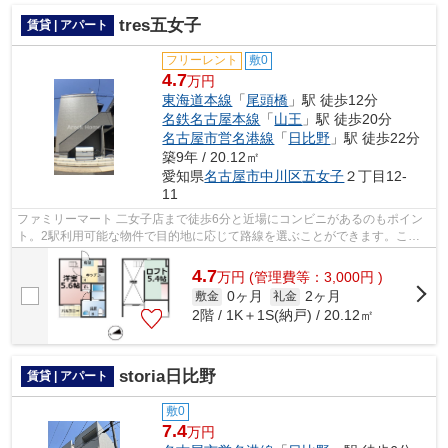
tres五女子
賃貸 | アパート
フリーレント
敷0
4.7
万円
東海道本線
「
尾頭橋
」駅 徒歩12分
名鉄名古屋本線
「
山王
」駅 徒歩20分
名古屋市営名港線
「
日比野
」駅 徒歩22分
築9年 / 20.12㎡
愛知県
名古屋市中川区
五女子
２丁目12-
11
ファミリーマート 二女子店まで徒歩6分と近場にコンビニがあるのもポイン
ト。2駅利用可能な物件で目的地に応じて路線を選ぶことができます。こち
らの物件は、駅へも徒歩12分と歩いてア...
4.7
万
円
(管理費等：3,000円 )
0ヶ月
2ヶ月
敷金
礼金
2階 / 1K＋1S(納戸) / 20.12㎡
storia日比野
賃貸 | アパート
敷0
7.4
万円