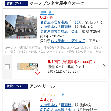
ジーメゾン名古屋牛立オーク
賃貸 | アパート
敷0
礼0
6.1
万円
名古屋市営名港線
「
日比野
」駅 徒歩15分
東海道本線
「
尾頭橋
」駅 徒歩16分
名古屋市営名城線
「
金山
」駅 徒歩25分
築1年 / 28.26㎡
愛知県
名古屋市中川区
牛立町
１丁目40
ローソン 中川南八熊町店まで徒歩6分と近場にコンビニがあるのもポイン
ト。最寄りの駅まで徒歩15分のアパートです。付近に駅が2駅あり、行き先
に応じて使い分けができます。この物件は...
6.1
万
円
(管理費等：5,000円 )
0ヶ月
0ヶ月
敷金
礼金
2階 / 1LDK / 28.26㎡
アンベリール
賃貸 | アパート
フリーレント
敷0
4.4
万円
東海道本線
「
尾頭橋
」駅 徒歩9分
名鉄名古屋本線
「
金山
」駅 徒歩16分