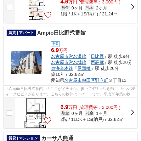
4.6
万
円
(管理費等：3,000円 )
0ヶ月
2ヶ月
敷金
礼金
1階 / 1K＋1S(納戸) / 21.24㎡
Ampio日比野弐番館
賃貸 | アパート
敷0
6.9
万円
名古屋市営名港線
「
日比野
」駅 徒歩9分
名古屋市営名城線
「
西高蔵
」駅 徒歩20分
東海道本線
「
尾頭橋
」駅 徒歩26分
築10年 / 32.82㎡
愛知県
名古屋市熱田区
野立町
３丁目13
「Ampio日比野弐番館」のここがイチオシ。歩いて477mの場所に、サンパテ
ィークヒビノがあります。こちらの物件はアパートです。平成28年築の物件
です。名古屋市熱田区の名古屋市営名港...
6.9
万
円
(管理費等：3,000円 )
0ヶ月
1ヶ月
敷金
礼金
2階 / 1LDK＋1S(納戸) / 32.82㎡
カーサ八熊通
賃貸 | マンション