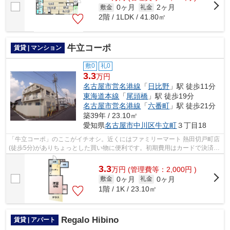
0ヶ月
2ヶ月
敷金
礼金
2階 / 1LDK / 41.80㎡
牛立コーポ
賃貸 | マンション
敷0
礼0
3.3
万円
名古屋市営名港線
「
日比野
」駅 徒歩11分
東海道本線
「
尾頭橋
」駅 徒歩19分
名古屋市営名港線
「
六番町
」駅 徒歩21分
築39年 / 23.10㎡
愛知県
名古屋市中川区
牛立町
３丁目18
「牛立コーポ」のここがイチオシ。近くにはファミリーマート 熱田切戸町店
(徒歩5分)がありちょっとした買い物に便利です。初期費用はカードで決済い
ただけます。電車でのアクセスを快...
3.3
万
円
(管理費等：2,000円 )
0ヶ月
0ヶ月
敷金
礼金
1階 / 1K / 23.10㎡
Regalo Hibino
賃貸 | アパート