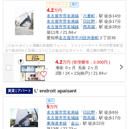
フリーレント
敷0
4.2
万円
名古屋市営名港線
「
六番町
」駅 徒歩14分
名古屋市営名港線
「
日比野
」駅 徒歩17分
名古屋市営名城線
「
西高蔵
」駅 徒歩28分
築11年 / 21.84㎡
愛知県
名古屋市中川区
外新町
２丁目36
こだわりポイント満載の外新町フォート。ファミリーマート 中川中野本町店
まで徒歩5分と近場にコンビニがあるのもポイント。最上階の物件です。付
近にある2つの駅は、用途や行き先に応...
4.2
万
円
(管理費等：3,000円 )
0ヶ月
2ヶ月
敷金
礼金
2階 / 1K＋1S(納戸) / 21.84㎡
L’ endroit apaisant
賃貸 | アパート
敷0
5
万円
名古屋市営名港線
「
日比野
」駅 徒歩8分
名古屋市営名城線
「
西高蔵
」駅 徒歩17分
東海道本線
「
金山
」駅 徒歩22分
築13年 / 22.23㎡