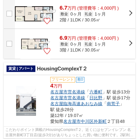
性の高い徒歩8分の物件です。ご来店予...
6.7
万
円
(管理費等：4,000円 )
0ヶ月
1ヶ月
敷金
礼金
2階 / 1LDK / 30.05㎡
6.9
万
円
(管理費等：4,000円 )
0ヶ月
1ヶ月
敷金
礼金
3階 / 1LDK / 30.05㎡
HousingComplexT２
賃貸 | アパート
フリーレント
敷0
4
万円
名古屋市営名港線
「
六番町
」駅 徒歩13分
名古屋市営名港線
「
日比野
」駅 徒歩17分
名古屋臨海高速あおなみ線
「
南荒子
」
駅 徒歩28分
築12年 / 19.07㎡
愛知県
名古屋市中川区
外新町
２丁目48
こだわりポイント満載のHousingComplexT２。近くにはセブンイレブン 名
古屋外新町3丁目店(徒歩3分)がありちょっとした買い物に便利です。2駅利用