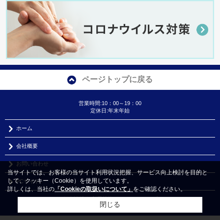
ページトップに戻る
営業時間:10：00～19：00
定休日:年末年始
ホーム
会社概要
お問い合わせ
当サイトでは、お客様の当サイト利用状況把握、サービス向上検討を目的と
して、クッキー（Cookie）を使用しています。
PCサイト
詳しくは、当社の
「Cookieの取扱いについて」
をご確認ください。
個人情報
｜
利用規約
｜
アクセスマップ
閉じる
Copyright(c) 株式会社アロックホーム All rights reserved.