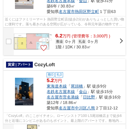
名鉄名古屋本線
「
金山
」駅 徒歩31分
築6年 / 30.83㎡
愛知県
名古屋市熱田区
野立町
１丁目63
近くにはファミリーマート 熱田野立町店(徒歩2分)がありちょっとした買い物
に便利です。落ち着きのある空間が広がっている、令和元年築の物件です。
こちらの物件はアパートです。忙し...
6.2
万
円
(管理費等：3,000円 )
0ヶ月
0ヶ月
敷金
礼金
1階 / 1DK / 30.83㎡
CozyLoft
賃貸 | アパート
敷0
礼0
5.2
万円
東海道本線
「
尾頭橋
」駅 徒歩9分
名鉄名古屋本線
「
金山
」駅 徒歩15分
名古屋市営名港線
「
日比野
」駅 徒歩16分
築12年 / 18.86㎡
愛知県
名古屋市中川区
八熊
２丁目12-12
「CozyLoft」のここがイチオシ。ローソンストア100 LS尾頭橋店まで徒歩6
分と近場にコンビニがあるのもポイント。最上階のアパートです。敷地内ご
み置き場は、ごみを捨てる手間を減らし...