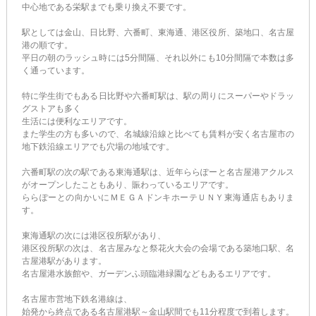
中心地である栄駅までも乗り換え不要です。
駅としては金山、日比野、六番町、東海通、港区役所、築地口、名古屋
港の順です。
平日の朝のラッシュ時には5分間隔、それ以外にも10分間隔で本数は多
く通っています。
特に学生街でもある日比野や六番町駅は、駅の周りにスーパーやドラッ
グストアも多く
生活には便利なエリアです。
また学生の方も多いので、名城線沿線と比べても賃料が安く名古屋市の
地下鉄沿線エリアでも穴場の地域です。
六番町駅の次の駅である東海通駅は、近年ららぽーと名古屋港アクルス
がオープンしたこともあり、賑わっているエリアです。
ららぽーとの向かいにＭＥＧＡドンキホーテＵＮＹ東海通店もありま
す。
東海通駅の次には港区役所駅があり、
港区役所駅の次は、名古屋みなと祭花火大会の会場である築地口駅、名
古屋港駅があります。
名古屋港水族館や、ガーデンふ頭臨港緑園などもあるエリアです。
名古屋市営地下鉄名港線は、
始発から終点である名古屋港駅～金山駅間でも11分程度で到着します。