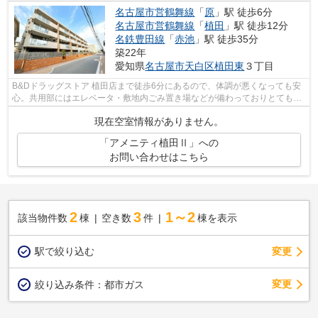
名古屋市営鶴舞線
「
原
」駅 徒歩6分
名古屋市営鶴舞線
「
植田
」駅 徒歩12分
名鉄豊田線
「
赤池
」駅 徒歩35分
築22年
愛知県
名古屋市天白区
植田東
３丁目
B&Dドラッグストア 植田店まで徒歩6分にあるので、体調が悪くなっても安
心。共用部にはエレベータ・敷地内ごみ置き場などが備わっておりとても充
実しています。クレジットカードで...
現在空室情報がありません。
「アメニティ植田Ⅱ」への
お問い合わせはこちら
2
3
1～2
該当物件数
棟
空き数
件
棟を表示
駅で絞り込む
変更
変更
絞り込み条件：
都市ガス