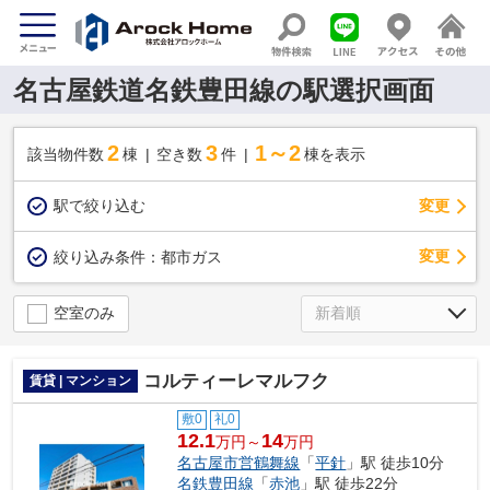
名古屋鉄道名鉄豊田線の駅選択画面
2
3
1～2
該当物件数
棟
空き数
件
棟を表示
駅で絞り込む
変更
変更
絞り込み条件：
都市ガス
空室のみ
コルティーレマルフク
賃貸 | マンション
敷0
礼0
12.1
14
万円～
万円
名古屋市営鶴舞線
「
平針
」駅 徒歩10分
名鉄豊田線
「
赤池
」駅 徒歩22分