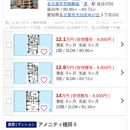
名古屋市営鶴舞線
「
原
」駅 徒歩23分
築16年 / 80.80㎡～83.72㎡
愛知県
名古屋市天白区
向が丘
３丁目101
気になるイチオシ物件情報：「コルティーレマルフク」。コンビニ「ローソ
ン 天白向が丘一丁目店」が185m以内にある物件です。地上10階建ての物
件。初期費用をカードでお支払いいただけ...
12.1
万
円
(管理費等：8,000円 )
0ヶ月
0ヶ月
敷金
礼金
1階 / 3LDK / 80.80㎡
12.9
万
円
(管理費等：8,000円 )
0ヶ月
0ヶ月
敷金
礼金
3階 / 3LDK / 83.72㎡
14
万
円
(管理費等：8,000円 )
0ヶ月
0ヶ月
敷金
礼金
10階 / 2LDK / 81.34㎡
アメニティ植田Ⅱ
賃貸 | マンション